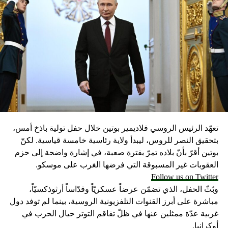
تعهّد الرئيس الروسي فلاديمير بوتين خلال حفل تولية باذخ أمس،
بتحقيق النصر للروس، ليبدأ ولاية رئاسية خامسة قياسية. لكنّ
بوتين أقرّ بأنّ بلاده تمرّ بفترة صعبة، في إشارة واضحة إلى حزم
العقوبات غير المسبوقة التي فرضها الغرب على موسكو.
Follow us on Twitter
وبُثّ الحفل، الذي تضمّن عرضاً عسكريّاً وقدّاساً أرثوذكسيّاً،
مباشرة على أبرز القنوات التلفزيونية الروسية، بينما لم توفد دول
غربية عدّة ممثلين عنها في ظلّ تفاقم التوتر حيال الحرب في
أوكرانيا.