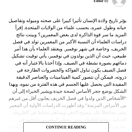
Editor
By
يؤثر تاريخ ولادة الإنسان تأثيرا كبيرا على صحته وميوله وتفاصيل
حياته وطول عمره، بحسب علماء من الولايات المتحدة. إقرأ
المزيد ما سر قوة الذاكرة لدى بعض المعمرين؟ وبينت نتائج
دراسات العلماء أن النسبة الأكبر من المعمرين تولد في فصل
الخريف، وخاصة في شهر نوفمبر. ويعتقد العلماء بأن هذا أمر
طبيعي، حيث أن الذين يولدون في نوفمبر، يأتي توقيت تشكيل
دماغهم بصورة نشطة في الصيف. وإذا أخذنا بالاعتبار أنه في
فصل الصيف يكون تناول الفواكه والخضروات الطازجة في
ذروته، فيمكن أن نتصور كمية الفيتامينات والعناصر الدقيقة
المفيدة التي يحصل عليها الجسم في هذه الفترة من نموه. وبهذا
الشكل يوضع حجر الأساس لصحة جيدة.ويشير الخبراء إلى أن
“الأشخاص الذين ولدوا في فصل الخريف يعانون أقل من غيرهم
من الأمراض المزمنة”.وقد أظهرت الدراسات الأولية أن المعمر
يبقى محافظا على وضوح الذهن ويساهم بنشاط في الظروف
الحياتية. ووفقا للعلماء، يتميز معظم المعمرين بإيجابية في
نظرتهم إلى الحياة مقارنة بالآخرين. كما كشفت نتائج المتابعة أن
CONTINUE READING