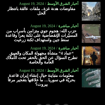
أخبار الشرق الأوسط
August 19, 2024
مفاوضات هدنة غزة.. ملفات عالقة بانتظار
الحل
أخبار مباشرة
August 19, 2024
حزب الله: هجوم جوي متزامن بأسراب من
المسيّرات الإنقضاضية على ثكنة يعرا وقاعدة
سنط جين واستهداف ثكنة زرعيت
أخبار مباشرة
August 19, 2024
“عماد 4” منشأة مجهولة المكان والعمق
تطرح السؤال عن الحق بالحفر تحت الأملاك
العامة والخاصة
أخبار الشرق الأوسط
August 19, 2024
معلومات متباينة حيال إنشاء إيران قاعدة
بحريّة في سوريا… ما علاقتها بتفجير مرفأ
بيروت؟