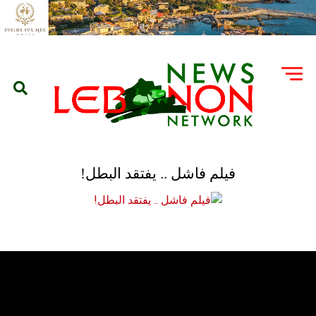
فيلم فاشل .. يفتقد البطل!