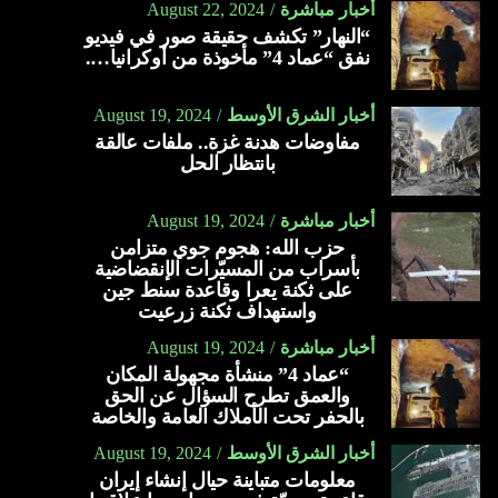
أخبار مباشرة
August 22, 2024
“النهار” تكشف حقيقة صور في فيديو
نفق “عماد 4” مأخوذة من أوكرانيا….
أخبار الشرق الأوسط
August 19, 2024
مفاوضات هدنة غزة.. ملفات عالقة
بانتظار الحل
أخبار مباشرة
August 19, 2024
حزب الله: هجوم جوي متزامن
بأسراب من المسيّرات الإنقضاضية
على ثكنة يعرا وقاعدة سنط جين
واستهداف ثكنة زرعيت
أخبار مباشرة
August 19, 2024
“عماد 4” منشأة مجهولة المكان
والعمق تطرح السؤال عن الحق
بالحفر تحت الأملاك العامة والخاصة
أخبار الشرق الأوسط
August 19, 2024
معلومات متباينة حيال إنشاء إيران