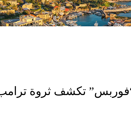
فوربس” تكشف ثروة ترامب