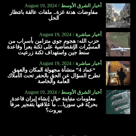
أخبار الشرق الأوسط
August 19, 2024
مفاوضات هدنة غزة.. ملفات عالقة بانتظار
الحل
أخبار مباشرة
August 19, 2024
حزب الله: هجوم جوي متزامن بأسراب من
المسيّرات الإنقضاضية على ثكنة يعرا وقاعدة
سنط جين واستهداف ثكنة زرعيت
أخبار مباشرة
August 19, 2024
“عماد 4” منشأة مجهولة المكان والعمق
تطرح السؤال عن الحق بالحفر تحت الأملاك
العامة والخاصة
أخبار الشرق الأوسط
August 19, 2024
معلومات متباينة حيال إنشاء إيران قاعدة
بحريّة في سوريا… ما علاقتها بتفجير مرفأ
بيروت؟