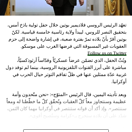
تعهّد الرئيس الروسي فلاديمير بوتين خلال حفل تولية باذخ أمس،
بتحقيق النصر للروس، ليبدأ ولاية رئاسية خامسة قياسية. لكنّ
بوتين أقرّ بأنّ بلاده تمرّ بفترة صعبة، في إشارة واضحة إلى حزم
العقوبات غير المسبوقة التي فرضها الغرب على موسكو.
Follow us on Twitter
وبُثّ الحفل، الذي تضمّن عرضاً عسكريّاً وقدّاساً أرثوذكسيّاً،
مباشرة على أبرز القنوات التلفزيونية الروسية، بينما لم توفد دول
غربية عدّة ممثلين عنها في ظلّ تفاقم التوتر حيال الحرب في
أوكرانيا.
وبعد تأديته اليمين، قال الرئيس «المتوّج»: «نحن متّحدون وأمة
عظيمة وسنتجاوز معاً كلّ العقبات ونُحقّق كلّ ما خطّطنا له ومعاً
سننتصر». وإذ أكد أن قواته ستنتصر في أوكرانيا مهما كان الثمن،
شدّد على أن بلاده ستخرج بـ»كرامة وستُصبح أقوى».
واعتبر «القيصر» من قاعة «سانت أندروز» في الكرملين، حيث