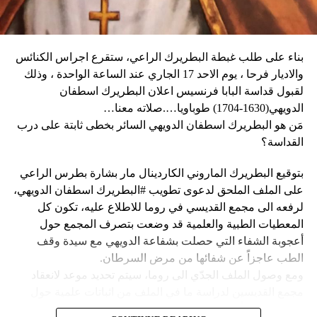
زعيم العصابة جيمي شيريزير دعا المواطنين إلى عدم الخوف
ماكرون لمناسبة أولمبياد باريس هذا الصيف.
عندما رأوا عصابته تحمل أسلحة، وقال إنهم يريدون فقط الإطاحة
بالحكومة وعدم إلحاق ضرر بالسكان المدنيين”.
بناء على طلب غبطة البطريرك الراعي، ستقرع اجراس الكنائس
وحاولت مجموعة من أفراد العصابات المدججين بالسلاح، يوم
نداء الوطن
والاديار فرحا ، يوم الاحد 17 الجاري عند الساعة الواحدة ، وذلك
الإثنين، السيطرة على مطار توسان لوفرتور الدولي، الأكبر في
لقبول قداسة البابا فرنسيس اعلان البطريرك اسطفان
البلاد، وتبادلوا إطلاق النار مع الشرطة والجنود، مما أدى إلى
الدويهي(1630-1704) طوباويا….صلاته معنا…
إلغاء جميع الرحلات الداخلية والدولية.
مَن هو البطريرك اسطفان الدويهي السائر بخطى ثابتة على درب
القداسة؟
بتوقيع البطريرك الماروني الكاردينال مار بشارة بطرس الراعي
ووفقا لمكتب الهجرة التابع للأمم المتحدة، فر ما لا يقل عن 15
على الملف الملحق لدعوى تطويب #البطريرك اسطفان الدويهي،
ألف شخص من منازلهم منذ عطلة نهاية الأسبوع بسبب أعمال
لرفعه الى مجمع القديسي في روما للاطلاع عليه، تكون كل
العنف.
المعطيات الطبية والعلمية قد وضعت بتصرف المجمع حول
أعجوبة الشفاء التي حصلت بشفاعة الدويهي مع سيدة وقف
وقال رجل من هايتي يدعى نيكولا لوكالة رويترز للأنباء: “أجبرتنا
الطب عاجزاً عن شفائها من مرض السرطان.
العصابات المسلحة على ترك منازلنا. دمروا بيوتنا ونحن الآن في
ومع وصول الملف الجدّي الى روما، سيتم تحديد موعد لانعقاد
الشوارع”.
مجمع القديسين لدراسة ما في الملف من اثباتات علمية حول
الشفاء، على أن يتّخذ القرار بطوباوية البطريرك الدويهي من البابا
ومنذ أن غادر نيكولا منزله، يعيش الآن في مخيم، ويقول إنه يشعر