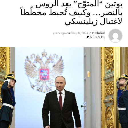
بوتين “المتوّج” يعِد الروس
بالنصر… وكييف تُحبط مخطّطاً
لاغتيال زيلينسكي
on
May 8, 2024
2 years ago
Published
P.A.J.S.S.
By