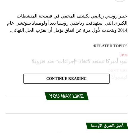
خبير روسي رياضي يكشف المخفي في فضيحة المنشطات
الكبرى التي استهدفت رياضيي روسيا بعد أولومبياد سوتشي عام
2014 ويتحدث لأول مرة عن اتفاق يؤمل أن يقرّب الحل النهائي.
RELATED TOPICS:
UP NEX
ومبيو: أميركا تستعد لاتخاذ “إجراءات” ضد فنزويلا
DON'T MISS
فيسبوك تختبر خدمتها الجديدة للتعارف عبر الإنترنت
CONTINUE READING
YOU MAY LIKE
أخبار الشرق الأوسط