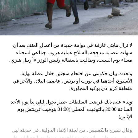
إقليميّاً، أعلن الجيش البيلاروسي أنّه بدأ مناورة للتحقّق من درجة
استعداد قاذفات الأسلحة النووية التكتيكية، في حين أوضح أمين
مجلس الأمن البيلاروسي ألكسندر فولفوفيتش أنّ هذه المناورة
مرتبطة بإعلان موسكو عن مناورات نووية وستكون «متزامنة»
مع التدريبات الروسية، لافتاً إلى أنّ مناورة مينسك ستشمل على
وجه الخصوص، أنظمة «إسكندر» الصاروخية وطائرات «سو 25».
لا تزال هايتي غارقة في دوامة جديدة من أعمال العنف بعد أن
في السياق، أشار رئيس أركان القوات المسلّحة البيلاروسية
سهلت عصابة مدججة بالسلاح عملية هروب جماعي لسجناء
الجنرال فيكتور غوليفيتش إلى أنّه «في إطار هذا الحدث، تمّت
مساء يوم السبت، وطالبت باستقالة رئيس الوزراء أرييل هنري.
إعادة نشر جزء من القوات ووسائل الطيران في مطار
وتحدث بيان حكومي عن اقتحام سجنين خلال عطلة نهاية
احتياطي»، لافتاً إلى أنّه «فور إنجاز عملية الانتشار هذه،
الأسبوع، أحدهما في بورت أو برنس، عاصمة البلاد، والآخر في
سنستعرض المسائل المتعلّقة بالاستعدادات لاستخدام الأسلحة
منطقة كروا دي بوكيه المجاورة.
النووية غير الاستراتيجية».
وبناء على ذلك فرضت السلطات حظر تجول ليلي بدأ يوم الأحد
وفي أوكرانيا، فكّكت أجهزة الأمن شبكة من العملاء التابعين
الساعة 20:00 بالتوقيت المحلي (01:00 بتوقيت غرينتش يوم
لجهاز الأمن الفدرالي الروسي «كانوا يعدّون لاغتيال الرئيس
الإثنين).
الأوكراني» فولوديمير زيلينسكي ومسؤولين كبار آخرين، مثل
رئيس جهاز الاستخبارات العسكرية كيريلو بودانوف، بناءً على
وقال سيرج دالكسيس، من لجنة الإنقاذ الدولية، في حديثه لبي
أوامر من موسكو. وأوقفت الأجهزة الأوكرانية ضابطَي أمن،
بي سي من هايتي، إنه منذ يوم الجمعة، سيطرت العصابات على