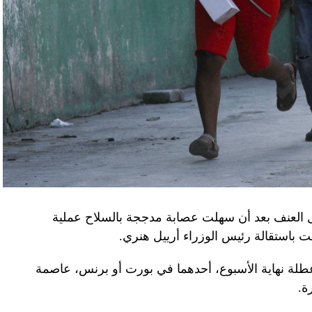
ن.
اف» جهاز الأمن الفدرالي الروسي ويُشتبه في أن
كدةً أنهما كانا يُريدان تجنيد عسكريين «مقرّبين من
تله». وكشفت أجهزة الأمن الأوكرانية أن أحد أعضاء
غ في تصريحات لصحيفة «بوليتيكا» الصربية قبل وصوله
 قصفه «الفاضح» للسفارة الصينية في يوغوسلافيا عام
لى منطقة البيرينيه الجبلية أمس، في اليوم الثاني
ل العنف بعد أن سهلت عصابة مدججة بالسلاح عملية
عن الحرب في أوكرانيا والخلافات التجارية.
باستقالة رئيس الوزراء أرييل هنري.
إلى جبل تورماليه، إحدى محطات الصعود في طواف
لة نهاية الأسبوع، أحدهما في بورت أو برنس، عاصمة
فرنسا للدرّاجات في أعالي البيرينيه في جنوب غرب البلاد، حيث ما زال الطقس شتويّاً على ارتفاع 2115
ة.