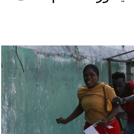
رملة المعارض أليكسي نافالني، يوليا نافالنايا،
تبقى غارقة في النزاعات طالما أنه في السلطة.
رة للتحقّق من درجة استعداد قاذفات الأسلحة النووية
يلاروسي ألكسندر فولفوفيتش أنّ هذه المناورة مرتبطة
ة» مع التدريبات الروسية، لافتاً إلى أنّ مناورة
ر» الصاروخية وطائرات «سو 25».
لبيلاروسية الجنرال فيكتور غوليفيتش إلى أنّه «في
 ووسائل الطيران في مطار احتياطي»، لافتاً إلى أنّه
ئل المتعلّقة بالاستعدادات لاستخدام الأسلحة النووية
اء التابعين لجهاز الأمن الفدرالي الروسي «كانوا
زيلينسكي ومسؤولين كبار آخرين، مثل رئيس جهاز
لى أوامر من موسكو. وأوقفت الأجهزة الأوكرانية
َين أوقفا «شخصان برتبة كولونيل» من جهاز الدولة