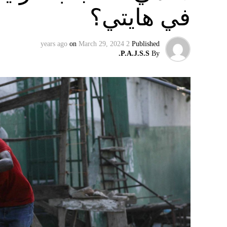
في هايتي؟
وفي تسجيل مصوّر قبل دقائق على توليته، وصفت أ
الرئيس الروسي، بالمخادع، مؤكدةً أن روسيا س
on
March 29, 2024
2 years ago
Published
إقليميّاً، أعلن الجيش البيلاروسي أنّه بدأ مناو
P.A.J.S.S.
By
التكتيكية، في حين أوضح أمين مجلس الأمن الب
بإعلان موسكو عن مناورات نووية وستكون «متزامن
مينسك ستشمل على وجه الخصوص، أنظمة «إسكند
في السياق، أشار رئيس أركان القوات المسلّحة ا
إطار هذا الحدث، تمّت إعادة نشر جزء من القوات
«فور إنجاز عملية الانتشار هذه، سنستعرض المسا
غير الاستراتيجية».
وفي أوكرانيا، فكّكت أجهزة الأمن شبكة من العمل
يعدّون لاغتيال الرئيس الأوكراني» فولوديمير 
الاستخبارات العسكرية كيريلو بودانوف، بناءً ع
ضابطَي أمن، مشيرةً إلى أن المشتبه فيهما اللذ