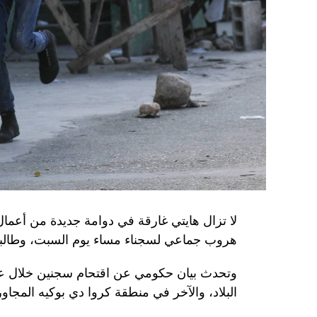
الأوكراني الذي يتولّى أمن المسؤولين الحكوميي
وذكرت الأجهزة أن هذه الشبكة كانت «تحت إشر
المسؤولَين «نقلا معلومات سرّية» إلى روسيا، مؤ
جهاز أمن» زيلينسكي بهدف «احتجازه كرهينة وق
هذه الشبكة حصل على مسيّرات ومتفجّرات.
من جهة أخرى، انتقد الرئيس الصيني شي جينبين
إلى العاصمة بلغراد، حلف «الناتو»، على خلفية
1999، محذّراً من أن بكين «لن تسمح قط بتكرار حدث تاريخي مأسوي كهذا».
واصطحب الرئيس الفرنسي إيمانويل ماكرون شي إ
لا تزال هايتي غارقة في دوامة جديدة من أعما
من زيارة دولة من شأنها أن تسمح بحوار مباشر 
هروب جماعي لسجناء مساء يوم السبت، وطالبت 
ووصل الزعيمان برفقة زوجتيهما بُعيد الظهر 
وتحدث بيان حكومي عن اقتحام سجنين خلال عط
البلاد، والآخر في منطقة كروا دي بوكيه المجاور
متراً.