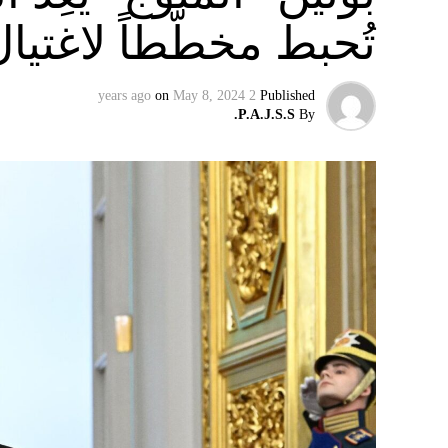
تُحبط مخطّطاً لاغتيا
on
May 8, 2024
2 years ago
Published
P.A.J.S.S.
By