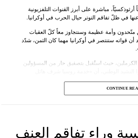
 أرثوذكسيّاً، مباشرة على أبرز القنوات التلفزيونية
عنها في ظلّ تفاقم التوتر حيال الحرب في أوكرانيا.
ن متّحدون وأمة عظيمة وسنتجاوز معاً كلّ العقبات
د أن قواته ستنتصر في أوكرانيا مهما كان الثمن، شدّد
الكرملين، حيث استُقبل بتصفيق حار من المسؤولين
ا النشيد الوطني، أن «خدمة روسيا شرف هائل
CONTINUE RE
ً عسكريّاً، باركه رئيس الكنيسة الأرثوذكسية الروسية
 لمواصلة المهمّة التي سخّرك لها»، مشبّهاً بوتين
ما تمنّى له الحكم الأبدي.
 بـ»عيد النصر» في التاسع من أيار، فيما أقامت
سية وراء تفاقم العنف
َين.