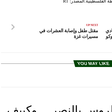
 الفلسطينية.المصدر: RT
UP NEXT
 تشادي
مقتل طفل وإصابة العشرات في
وكو
مسيرات غزة
YOU MAY LIKE
د الروس بالنصر… وكييف