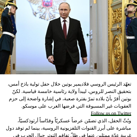
DON'T MISS
الجيش المصري يصفي 52 إرهابيا بعرباتهم
تعهّد الرئيس الروسي فلاديمير بوتين خلال حفل تولية باذخ أمس،
بتحقيق النصر للروس، ليبدأ ولاية رئاسية خامسة قياسية. لكنّ
بوتين أقرّ بأنّ بلاده تمرّ بفترة صعبة، في إشارة واضحة إلى حزم
العقوبات غير المسبوقة التي فرضها الغرب على موسكو.
Follow us on Twitter
وبُثّ الحفل، الذي تضمّن عرضاً عسكريّاً وقدّاساً أرثوذكسيّاً،
مباشرة على أبرز القنوات التلفزيونية الروسية، بينما لم توفد دول
غربية عدّة ممثلين عنها في ظلّ تفاقم التوتر حيال الحرب في
أوكرانيا.
وبعد تأديته اليمين، قال الرئيس «المتوّج»: «نحن متّحدون وأمة
عظيمة وسنتجاوز معاً كلّ العقبات ونُحقّق كلّ ما خطّطنا له ومعاً
سننتصر». وإذ أكد أن قواته ستنتصر في أوكرانيا مهما كان الثمن،
شدّد على أن بلاده ستخرج بـ»كرامة وستُصبح أقوى».
واعتبر «القيصر» من قاعة «سانت أندروز» في الكرملين، حيث
CONTINUE READING
استُقبل بتصفيق حار من المسؤولين الروس وأبرز الشخصيات