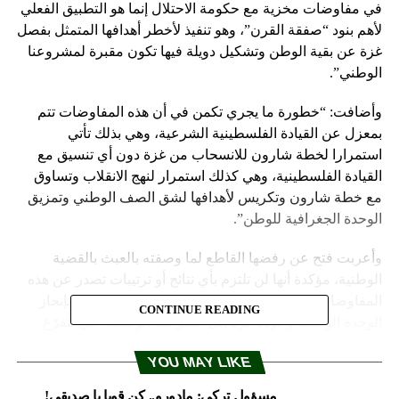
في مفاوضات مخزية مع حكومة الاحتلال إنما هو التطبيق الفعلي
لأهم بنود “صفقة القرن”، وهو تنفيذ لأخطر أهدافها المتمثل بفصل
غزة عن بقية الوطن وتشكيل دويلة فيها تكون مقبرة لمشروعنا
الوطني”.
وأضافت: “خطورة ما يجري تكمن في أن هذه المفاوضات تتم
بمعزل عن القيادة الفلسطينية الشرعية، وهي بذلك تأتي
استمرارا لخطة شارون للانسحاب من غزة دون أي تنسيق مع
القيادة الفلسطينية، وهي كذلك استمرار لنهج الانقلاب وتساوق
مع خطة شارون وتكريس لأهدافها لشق الصف الوطني وتمزيق
الوحدة الجغرافية للوطن”.
وأعربت فتح عن رفضها القاطع لما وصفته بالعبث بالقضية
الوطنية، مؤكدة أنها لن تلتزم بأي نتائج أو ترتيبات تصدر عن هذه
المفاوضات “المشبوهة”، ومشيرة إلى ضرورة الإسراع بإنجاز
CONTINUE READING
الوحدة الوطنية وعودة غزة إلى الشرعية الوطنية “كي يتفرّغ
شعبنا لمقاومة الاحتلال والاستيطان”، وإفشال “صفقة القرن”
YOU MAY LIKE
بما تحمله من مخاطر على القضية الفلسطينية.
مسؤول تركي: مادورو.. كن قويا يا صديقي!