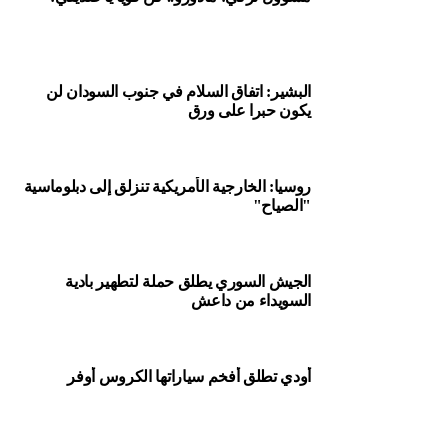
البشير: اتفاق السلام في جنوب السودان لن
يكون حبرا على ورق
ومن اللافت أن اتهامات فتح لحماس بأنها تسهم عبر مفاوضاتها
مع إسرائيل في فصل غزة عن بقية الأراضي الفلسطينية، تتناقض
مع تصريحات لنبيل شعث مستشار الرئيس الفلسطيني للشؤون
الخارجية، الذي اعتبر أن كل المشاريع التي يقودها المبعوث
روسيا: الخارجية الأمريكية تنزلق إلى دبلوماسية
"الصياح"
الأممي نيقولاي ملادينوف حول غزة، والتي تبنى عليها مفاوضات
الهدنة، جوهرها “عودة السلطة إلى القطاع”.
الجيش السوري يطلق حملة لتطهير بادية
السويداء من داعش
حماس لفتح: نرفض المزايدة على تضحيات غزة
وردا على ما صدر عن فتح في وقت سابق من تحذيرات من إبرام
أودي تطلق أفخم سياراتها الكروس أوفر
اتفاق تهدئة مع إسرائيل “مقابل مساعدات إنسانية”، أعلن
القيادي في حماس سامي أبو زهري في تصريح عبر تويتر أمس
الداخلية الفنزويلية تكشف كيف تصدت للدرون
الذي حاول اغتيال مادورو
السبت، أن الحركة ستقرر في موضوع التهدئة “في السياق
الوطني” وأن “مزايدات فتح مرفوضة”.
وأضاف: “من يتفاخر بالعيش تحت بساطير الاحتلال ويتعاون معه
أخبار الشرق الأوسط
أمنيا لا يحق له المزايدة على تضحيات غزة”.
بوتين “المتوّج” يعِد الروس