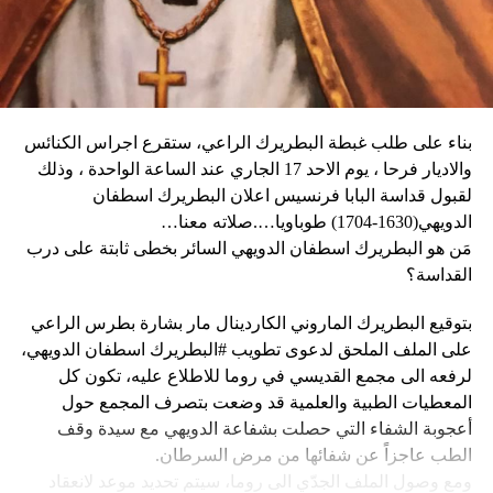
وكان شي قد كرّر الإثنين رغبته في العمل بهدف التوصل إلى حلّ
وقال دارين: “المواطنون في حالة رعب، على الرغم من أن
سياسي للحرب في أوكرانيا. وأيّد «هدنة أولمبية» دعا إليها
زعيم العصابة جيمي شيريزير دعا المواطنين إلى عدم الخوف
ماكرون لمناسبة أولمبياد باريس هذا الصيف.
عندما رأوا عصابته تحمل أسلحة، وقال إنهم يريدون فقط الإطاحة
بالحكومة وعدم إلحاق ضرر بالسكان المدنيين”.
بناء على طلب غبطة البطريرك الراعي، ستقرع اجراس الكنائس
وحاولت مجموعة من أفراد العصابات المدججين بالسلاح، يوم
نداء الوطن
والاديار فرحا ، يوم الاحد 17 الجاري عند الساعة الواحدة ، وذلك
الإثنين، السيطرة على مطار توسان لوفرتور الدولي، الأكبر في
لقبول قداسة البابا فرنسيس اعلان البطريرك اسطفان
البلاد، وتبادلوا إطلاق النار مع الشرطة والجنود، مما أدى إلى
الدويهي(1630-1704) طوباويا….صلاته معنا…
إلغاء جميع الرحلات الداخلية والدولية.
مَن هو البطريرك اسطفان الدويهي السائر بخطى ثابتة على درب
القداسة؟
بتوقيع البطريرك الماروني الكاردينال مار بشارة بطرس الراعي
ووفقا لمكتب الهجرة التابع للأمم المتحدة، فر ما لا يقل عن 15
على الملف الملحق لدعوى تطويب #البطريرك اسطفان الدويهي،
ألف شخص من منازلهم منذ عطلة نهاية الأسبوع بسبب أعمال
لرفعه الى مجمع القديسي في روما للاطلاع عليه، تكون كل
العنف.
المعطيات الطبية والعلمية قد وضعت بتصرف المجمع حول
أعجوبة الشفاء التي حصلت بشفاعة الدويهي مع سيدة وقف
وقال رجل من هايتي يدعى نيكولا لوكالة رويترز للأنباء: “أجبرتنا
الطب عاجزاً عن شفائها من مرض السرطان.
العصابات المسلحة على ترك منازلنا. دمروا بيوتنا ونحن الآن في
ومع وصول الملف الجدّي الى روما، سيتم تحديد موعد لانعقاد