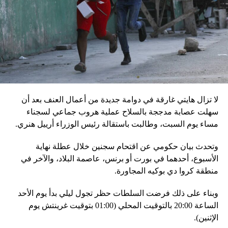
في السلطة.
إقليميّاً، أعلن الجيش البيلاروسي أنّه بدأ مناورة للتحقّق من درجة
استعداد قاذفات الأسلحة النووية التكتيكية، في حين أوضح أمين
مجلس الأمن البيلاروسي ألكسندر فولفوفيتش أنّ هذه المناورة
مرتبطة بإعلان موسكو عن مناورات نووية وستكون «متزامنة»
مع التدريبات الروسية، لافتاً إلى أنّ مناورة مينسك ستشمل على
وجه الخصوص، أنظمة «إسكندر» الصاروخية وطائرات «سو 25».
لا تزال هايتي غارقة في دوامة جديدة من أعمال العنف بعد أن
في السياق، أشار رئيس أركان القوات المسلّحة البيلاروسية
سهلت عصابة مدججة بالسلاح عملية هروب جماعي لسجناء
الجنرال فيكتور غوليفيتش إلى أنّه «في إطار هذا الحدث، تمّت
مساء يوم السبت، وطالبت باستقالة رئيس الوزراء أرييل هنري.
إعادة نشر جزء من القوات ووسائل الطيران في مطار
وتحدث بيان حكومي عن اقتحام سجنين خلال عطلة نهاية
احتياطي»، لافتاً إلى أنّه «فور إنجاز عملية الانتشار هذه،
الأسبوع، أحدهما في بورت أو برنس، عاصمة البلاد، والآخر في
سنستعرض المسائل المتعلّقة بالاستعدادات لاستخدام الأسلحة
منطقة كروا دي بوكيه المجاورة.
النووية غير الاستراتيجية».
وبناء على ذلك فرضت السلطات حظر تجول ليلي بدأ يوم الأحد
وفي أوكرانيا، فكّكت أجهزة الأمن شبكة من العملاء التابعين
الساعة 20:00 بالتوقيت المحلي (01:00 بتوقيت غرينتش يوم
لجهاز الأمن الفدرالي الروسي «كانوا يعدّون لاغتيال الرئيس
الإثنين).
الأوكراني» فولوديمير زيلينسكي ومسؤولين كبار آخرين، مثل