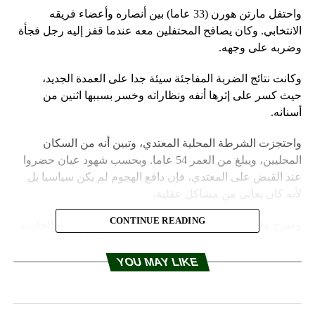
واحتفل مارتن هورن (33 عاما) بين أنصاره وأعضاء فريقه
الانتخابي. وكان يصافح المحتفلين معه عندما قفز إليه رجل فجأة
وضربه على وجهه.
وكانت نتائج الضربة المفاجئة سيئة جدا على العمدة الجديد،
حيث كسر على إثرها أنفه ونظاراته وخسر بسببها اثنين من
أسنانه.
واحتجزت الشرطة المحلية المعتدي، وتبين أنه من السكان
المحليين، ويبلغ من العمر 54 عاما. وبحسب شهود عيان حضروا
عند القبض على المعتدي، فإن دافع الهجوم لم يكن سياسيا بل
لأنه كان يعاني من مشاكل عقلية.
CONTINUE READING
وصرح مارتن هورن، الذي نقل إلى المستشفى فورا، أن الحادث
لم يعكر صفوه، وشكر مرة أخرى ناخبيه وكذلك الأطباء الذين
قاموا بإسعافه وتضميد جراحه، وقال: “كسر في الأنف وغرزتين
YOU MAY LIKE
صغيرتين وسن مكسور شيء بسيط ولا يذكر”.
وسوف يحل مارتن هورن مكان ديتر سالومون من حزب الخضر،