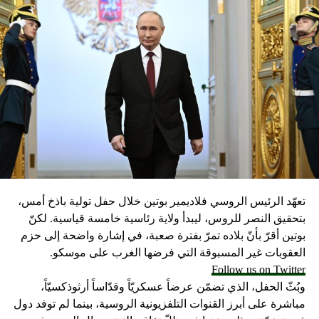
مسيرة جاكارتا
مصدر الصورة
Reuters
Image caption
في تركيا منعت الشرطة متظاهرين من السير في ميدان تقسيم
في مدينة إسطنبول.
مصدر الصورة
Getty Images
تعهّد الرئيس الروسي فلاديمير بوتين خلال حفل تولية باذخ أمس،
بتحقيق النصر للروس، ليبدأ ولاية رئاسية خامسة قياسية. لكنّ
Image caption
بوتين أقرّ بأنّ بلاده تمرّ بفترة صعبة، في إشارة واضحة إلى حزم
العقوبات غير المسبوقة التي فرضها الغرب على موسكو.
هونغ كونغ أيضا شهدت في عيد العمال احتجاجا سار فيه عمال
Follow us on Twitter
مهاجرون.
وبُثّ الحفل، الذي تضمّن عرضاً عسكريّاً وقدّاساً أرثوذكسيّاً،
مصدر الصورة
مباشرة على أبرز القنوات التلفزيونية الروسية، بينما لم توفد دول