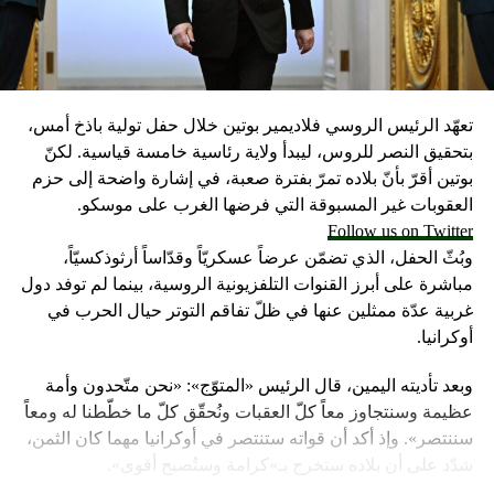
تعهّد الرئيس الروسي فلاديمير بوتين خلال حفل تولية باذخ أمس،
بتحقيق النصر للروس، ليبدأ ولاية رئاسية خامسة قياسية. لكنّ
بوتين أقرّ بأنّ بلاده تمرّ بفترة صعبة، في إشارة واضحة إلى حزم
العقوبات غير المسبوقة التي فرضها الغرب على موسكو.
Follow us on Twitter
وبُثّ الحفل، الذي تضمّن عرضاً عسكريّاً وقدّاساً أرثوذكسيّاً،
مباشرة على أبرز القنوات التلفزيونية الروسية، بينما لم توفد دول
غربية عدّة ممثلين عنها في ظلّ تفاقم التوتر حيال الحرب في
أوكرانيا.
وبعد تأديته اليمين، قال الرئيس «المتوّج»: «نحن متّحدون وأمة
عظيمة وسنتجاوز معاً كلّ العقبات ونُحقّق كلّ ما خطّطنا له ومعاً
سننتصر». وإذ أكد أن قواته ستنتصر في أوكرانيا مهما كان الثمن،
شدّد على أن بلاده ستخرج بـ»كرامة وستُصبح أقوى».