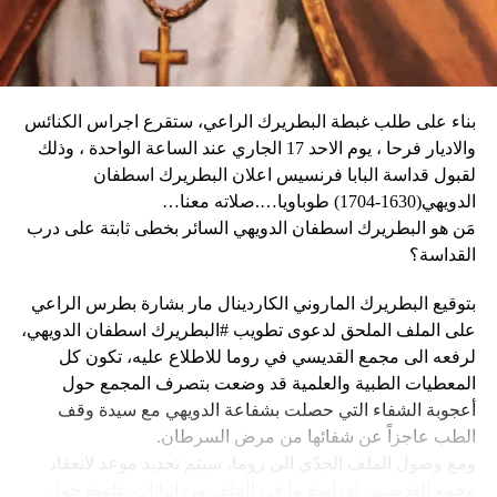
وقال دارين: “المواطنون في حالة رعب، على الرغم من أن
سياسي للحرب في أوكرانيا. وأيّد «هدنة أولمبية» دعا إليها
زعيم العصابة جيمي شيريزير دعا المواطنين إلى عدم الخوف
ماكرون لمناسبة أولمبياد باريس هذا الصيف.
عندما رأوا عصابته تحمل أسلحة، وقال إنهم يريدون فقط الإطاحة
بالحكومة وعدم إلحاق ضرر بالسكان المدنيين”.
بناء على طلب غبطة البطريرك الراعي، ستقرع اجراس الكنائس
وحاولت مجموعة من أفراد العصابات المدججين بالسلاح، يوم
نداء الوطن
والاديار فرحا ، يوم الاحد 17 الجاري عند الساعة الواحدة ، وذلك
الإثنين، السيطرة على مطار توسان لوفرتور الدولي، الأكبر في
لقبول قداسة البابا فرنسيس اعلان البطريرك اسطفان
البلاد، وتبادلوا إطلاق النار مع الشرطة والجنود، مما أدى إلى
الدويهي(1630-1704) طوباويا….صلاته معنا…
إلغاء جميع الرحلات الداخلية والدولية.
مَن هو البطريرك اسطفان الدويهي السائر بخطى ثابتة على درب
القداسة؟
بتوقيع البطريرك الماروني الكاردينال مار بشارة بطرس الراعي
ووفقا لمكتب الهجرة التابع للأمم المتحدة، فر ما لا يقل عن 15
على الملف الملحق لدعوى تطويب #البطريرك اسطفان الدويهي،
ألف شخص من منازلهم منذ عطلة نهاية الأسبوع بسبب أعمال
لرفعه الى مجمع القديسي في روما للاطلاع عليه، تكون كل
العنف.
المعطيات الطبية والعلمية قد وضعت بتصرف المجمع حول
أعجوبة الشفاء التي حصلت بشفاعة الدويهي مع سيدة وقف
وقال رجل من هايتي يدعى نيكولا لوكالة رويترز للأنباء: “أجبرتنا
الطب عاجزاً عن شفائها من مرض السرطان.
العصابات المسلحة على ترك منازلنا. دمروا بيوتنا ونحن الآن في
ومع وصول الملف الجدّي الى روما، سيتم تحديد موعد لانعقاد
الشوارع”.
مجمع القديسين لدراسة ما في الملف من اثباتات علمية حول