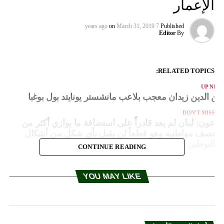
الإعمار
on
March 31, 2019
7 years ago
Published
Editor
By
RELATED TOPICS:
UP NEX
ين الدين زيدان معجب بلاعب مانشستر يونايتد بول بوغبا
DON'T MISS
عون: لبنان لم يعد قادراً على استضافة ما يوازي أكثر من
نصف مواطنيه وهو قطعاً لن يقبل بأي شكل من أشكال
التوطين
CONTINUE READING
YOU MAY LIKE