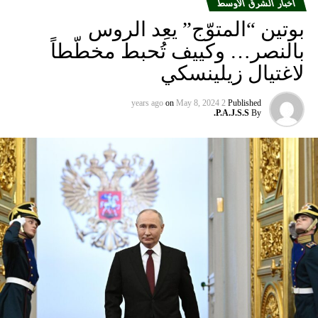
أخبار الشرق الأوسط
بوتين “المتوّج” يعِد الروس
بالنصر… وكييف تُحبط مخطّطاً
لاغتيال زيلينسكي
on
May 8, 2024
2 years ago
Published
P.A.J.S.S.
By