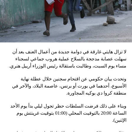
إقليميّاً، أعلن الجيش البيلاروسي أنّه بدأ مناورة للتحقّق من درجة
استعداد قاذفات الأسلحة النووية التكتيكية، في حين أوضح أمين
مجلس الأمن البيلاروسي ألكسندر فولفوفيتش أنّ هذه المناورة
مرتبطة بإعلان موسكو عن مناورات نووية وستكون «متزامنة»
مع التدريبات الروسية، لافتاً إلى أنّ مناورة مينسك ستشمل على
وجه الخصوص، أنظمة «إسكندر» الصاروخية وطائرات «سو 25».
لا تزال هايتي غارقة في دوامة جديدة من أعمال العنف بعد أن
في السياق، أشار رئيس أركان القوات المسلّحة البيلاروسية
سهلت عصابة مدججة بالسلاح عملية هروب جماعي لسجناء
الجنرال فيكتور غوليفيتش إلى أنّه «في إطار هذا الحدث، تمّت
مساء يوم السبت، وطالبت باستقالة رئيس الوزراء أرييل هنري.
إعادة نشر جزء من القوات ووسائل الطيران في مطار
وتحدث بيان حكومي عن اقتحام سجنين خلال عطلة نهاية
احتياطي»، لافتاً إلى أنّه «فور إنجاز عملية الانتشار هذه،
الأسبوع، أحدهما في بورت أو برنس، عاصمة البلاد، والآخر في
سنستعرض المسائل المتعلّقة بالاستعدادات لاستخدام الأسلحة
منطقة كروا دي بوكيه المجاورة.
النووية غير الاستراتيجية».
وبناء على ذلك فرضت السلطات حظر تجول ليلي بدأ يوم الأحد
وفي أوكرانيا، فكّكت أجهزة الأمن شبكة من العملاء التابعين
الساعة 20:00 بالتوقيت المحلي (01:00 بتوقيت غرينتش يوم
لجهاز الأمن الفدرالي الروسي «كانوا يعدّون لاغتيال الرئيس
الإثنين).
الأوكراني» فولوديمير زيلينسكي ومسؤولين كبار آخرين، مثل
رئيس جهاز الاستخبارات العسكرية كيريلو بودانوف، بناءً على