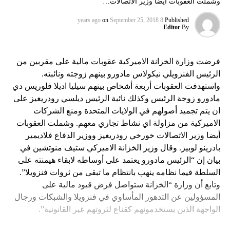
وشملت العقوبات أيضا وزير الاتصالات…
on
September 25, 2018
8 years ago
Published
Editor
By
فرضت وزارة الخزانة الاميركية عقوبات مالية على مقربين من
الرئيس الفنزويلي نيكولاس مادورو بينهم زوجته ونائبته.
واستهدفت العقوبات أربعة أشخاص بينهم سيليا اديلا فلوريس دي
مادورو زوجة الرئيس وكذلك نائبة الرئيس ديلسي رودريغيز على
ان يتم تجميد أصولهم في الولايات المتحدة ومنع الشركات
الاميركية من مزاولة اي نشاط تجاري معهم. وشملت العقوبات
أيضا وزير الاتصالات خورخي رودريغيز ووزير الدفاع فلاديمير
بادرينو لوبيز. وقال وزير الخزانة الاميركي ستيف منوتشين في
بيان إن “الرئيس مادورو يعتمد على أوساطه لابقاء هيمنته على
السلطة فيما نظامه ينهب بانتظام ما تبقى من ثروات فنزويلا”.
وتابع أن وزارة “الخزانة ستواصل فرض قيود مالية على
المسؤولين عن التدهور المأساوي في فنزويلا والشبكات ورجال
الواجهة الذين يستخدمونهم كقناع لثروتهم غير القانونية”.