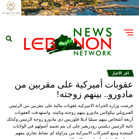
اخر الاخبار
عقوبات أميركية على مقربين من
مادورو.. بينهم زوجته!
فرضت وزارة الخزانة الاميركية عقوبات مالية على مقربين من الرئيس
الفنزويلي نيكولاس مادورو بينهم زوجته ونائبته. واستهدفت العقوبات
أربعة أشخاص بينهم سيليا اديلا فلوريس دي مادورو زوجة الرئيس وكذلك
نائبة الرئيس ديلسي رودريغيز على ان يتم تجميد أصولهم في الولايات
المتحدة ومنع الشركات الاميركية من مزاولة اي نشاط تجاري معهم.