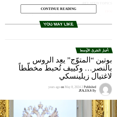
RELATED TOPICS:
CONTINUE READING
UP NEX
رامب يعلن عن صحوة بلاده ويهاجم الصين بشأن التجارة
YOU MAY LIKE
DON'T MISS
ترامب في نيويورك يستعرض يحذّر.. ويتوعّد!
أخبار الشرق الأوسط
بوتين “المتوّج” يعِد الروس
بالنصر… وكييف تُحبط مخطّطاً
لاغتيال زيلينسكي
on
May 8, 2024
2 years ago
Published
P.A.J.S.S.
By