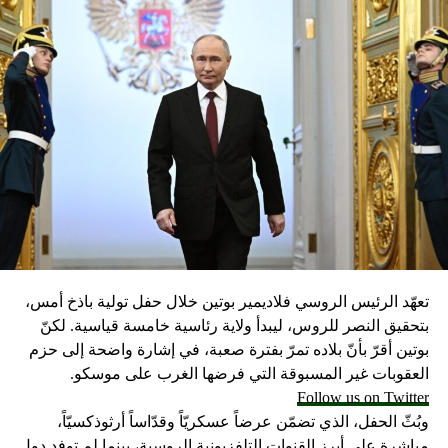
تعهّد الرئيس الروسي فلاديمير بوتين خلال حفل تولية باذخ أمس،
بتحقيق النصر للروس، ليبدأ ولاية رئاسية خامسة قياسية. لكنّ
بوتين أقرّ بأنّ بلاده تمرّ بفترة صعبة، في إشارة واضحة إلى حزم
العقوبات غير المسبوقة التي فرضها الغرب على موسكو.
Follow us on Twitter
وبُثّ الحفل، الذي تضمّن عرضاً عسكريّاً وقدّاساً أرثوذكسيّاً،
مباشرة على أبرز القنوات التلفزيونية الروسية، بينما لم توفد دول