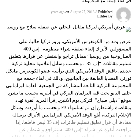
في لقاء جمعه مع المجموعة…
on
August 27, 2018
8 years ago
Published
Editor
By
عرض وفد من الكونغرس الأمريكي، يزور تركيا حاليا، على
المسؤولين الأتراك إلغاء صفقة شراء منظومة “إس 400
الصاروخية من روسيا” مقابل تراجع واشنطن عن قرارها بتعليق
تسليم مقاتلات “إف 35”. وبحسب وسائل إعلامية محلية تركية
عديدة، ناقش الوفد الأمريكي الذي يرأسه عضو الكونغرس مايكل
تورنر، القضايا العالقة بين الجانبين، وذلك في لقاء جمعه مع
المجموعة التركية التابعة المشاركة في الجمعية العامة لبرلمانيي
حلف الناتو تحت قبة البرلمان التركي في أنقرة، بحسب ما نشره
موقع “ديلي صباح” التركي يوم الاثنين. إقرأ المزيد أنقرة تهدد
بمقاضاة واشنطن إن لم تسلمها F35 وبحسب ما أوردت وسائل
الإعلام التركية، أبلغ الوفد الأمريكي البرلمانيين الأتراك برسالة
مفادها أن قرار تعليق تسليم طائرات إف 35 ليس قاطعا، إذا
تراجعت أنقرة عن شراء “إس 400” ستتراجع واشنطن عن
قرارها.وقال تورنر إنه أعد تقريرا عن تأثير امتلاك وزارة الدفاع