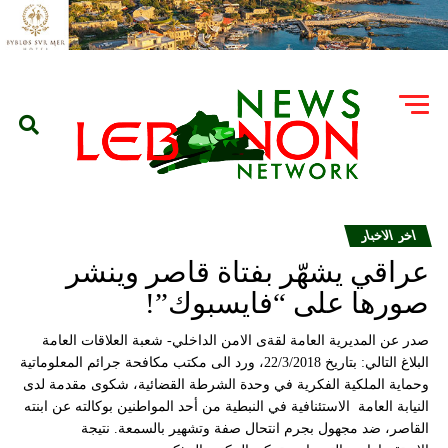
اخر الاخبار
عراقي يشهّر بفتاة قاصر وينشر
صورها على “فايسبوك”!
صدر عن المديرية العامة لقةى الامن الداخلي- شعبة العلاقات العامة
البلاغ التالي: بتاريخ 22/3/2018، ورد الى مكتب مكافحة جرائم المعلوماتية
وحماية الملكية الفكرية في وحدة الشرطة القضائية، شكوى مقدمة لدى
النيابة العامة الاستئنافية في النبطية من أحد المواطنين بوكالته عن ابنته
القاصر، ضد مجهول بجرم انتحال صفة وتشهير بالسمعة. نتيجة