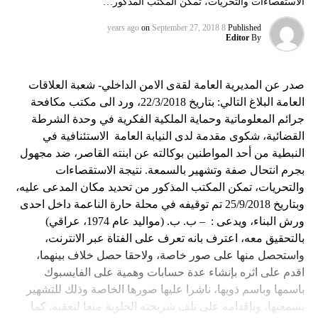
الاستقصاءات والتحريات، تمكن المكتب المذكور…
on
September 27, 2018
8 years ago
Published
Editor
By
صدر عن المديرية العامة لقةى الامن الداخلي- شعبة العلاقات
العامة البلاغ التالي: بتاريخ 22/3/2018، ورد الى مكتب مكافحة
جرائم المعلوماتية وحماية الملكية الفكرية في وحدة الشرطة
القضائية، شكوى مقدمة لدى النيابة العامة الاستئنافية في
النبطية من أحد المواطنين بوكالته عن ابنته القاصر، ضد مجهول
بجرم انتحال صفة وتشهير بالسمعة. نتيجة الاستقصاءات
والتحريات، تمكن المكتب المذكور من تحديد مكان المدعى عليه،
وبتاريخ 25/9/2018 تم توقيفه في محلة حارة الناعمة داخل احدى
ورش البناء، ويدعى : – ب. ب. (مواليد عام 1974، عراقي)
بالتحقيق معه، اعترف بانه تعرف على الفتاة عبر الانترنت،
واستحصل منها على صور خاصة، ولاحقا حصل خلاف بينهما،
اقدم على اثره بإنشاء عدة حسابات وهمية على الفايسبوك
باسمها وباسم ذويها، ناشرا عليها صورها الخاصة وذلك للتشهير
بسمعتها، وبإقدامه على تلف شريحته الخلوية منعا لتعقبه. كما