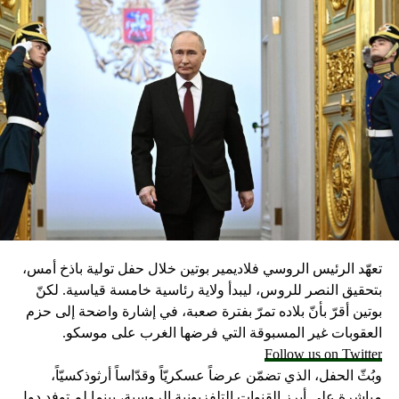
تعهّد الرئيس الروسي فلاديمير بوتين خلال حفل تولية باذخ أمس،
بتحقيق النصر للروس، ليبدأ ولاية رئاسية خامسة قياسية. لكنّ
بوتين أقرّ بأنّ بلاده تمرّ بفترة صعبة، في إشارة واضحة إلى حزم
العقوبات غير المسبوقة التي فرضها الغرب على موسكو.
Follow us on Twitter
وبُثّ الحفل، الذي تضمّن عرضاً عسكريّاً وقدّاساً أرثوذكسيّاً،
مباشرة على أبرز القنوات التلفزيونية الروسية، بينما لم توفد دول