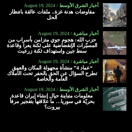
أخبار الشرق الأوسط
August 19, 2024
مفاوضات هدنة غزة.. ملفات عالقة بانتظار
الحل
أخبار مباشرة
August 19, 2024
حزب الله: هجوم جوي متزامن بأسراب من
المسيّرات الإنقضاضية على ثكنة يعرا وقاعدة
سنط جين واستهداف ثكنة زرعيت
أخبار مباشرة
August 19, 2024
“عماد 4” منشأة مجهولة المكان والعمق
تطرح السؤال عن الحق بالحفر تحت الأملاك
العامة والخاصة
أخبار الشرق الأوسط
August 19, 2024
معلومات متباينة حيال إنشاء إيران قاعدة
بحريّة في سوريا… ما علاقتها بتفجير مرفأ
بيروت؟