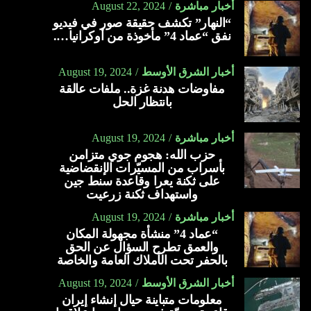
أخبار مباشرة
August 22, 2024
“النهار” تكشف حقيقة صور في فيديو
نفق “عماد 4” مأخوذة من أوكرانيا….
أخبار الشرق الأوسط
August 19, 2024
مفاوضات هدنة غزة.. ملفات عالقة
بانتظار الحل
أخبار مباشرة
August 19, 2024
حزب الله: هجوم جوي متزامن
بأسراب من المسيّرات الإنقضاضية
على ثكنة يعرا وقاعدة سنط جين
واستهداف ثكنة زرعيت
أخبار مباشرة
August 19, 2024
“عماد 4” منشأة مجهولة المكان
والعمق تطرح السؤال عن الحق
بالحفر تحت الأملاك العامة والخاصة
أخبار الشرق الأوسط
August 19, 2024
معلومات متباينة حيال إنشاء إيران