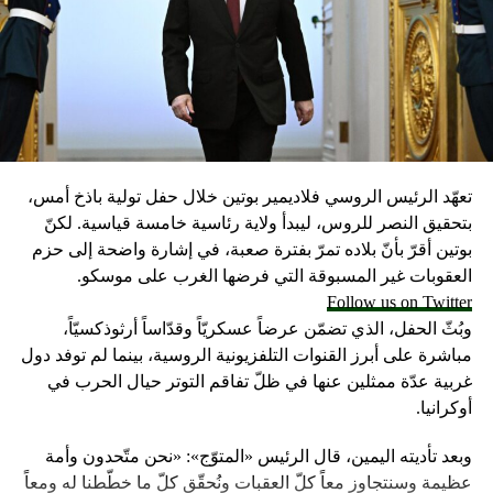
تعهّد الرئيس الروسي فلاديمير بوتين خلال حفل تولية باذخ أمس،
بتحقيق النصر للروس، ليبدأ ولاية رئاسية خامسة قياسية. لكنّ
بوتين أقرّ بأنّ بلاده تمرّ بفترة صعبة، في إشارة واضحة إلى حزم
العقوبات غير المسبوقة التي فرضها الغرب على موسكو.
Follow us on Twitter
وبُثّ الحفل، الذي تضمّن عرضاً عسكريّاً وقدّاساً أرثوذكسيّاً،
مباشرة على أبرز القنوات التلفزيونية الروسية، بينما لم توفد دول
غربية عدّة ممثلين عنها في ظلّ تفاقم التوتر حيال الحرب في
أوكرانيا.
وبعد تأديته اليمين، قال الرئيس «المتوّج»: «نحن متّحدون وأمة
عظيمة وسنتجاوز معاً كلّ العقبات ونُحقّق كلّ ما خطّطنا له ومعاً