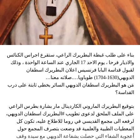
وأغلقت المدارس والعديد من الشركات في العاصمة أبوابها يوم
كثيراً».
الثلاثاء، كما أبلغ عن أعمال نهب في بعض الأحياء.
وكان شي قد كرّر الإثنين رغبته في العمل بهدف التوصل إلى حلّ
وقال دارين: “المواطنون في حالة رعب، على الرغم من أن
سياسي للحرب في أوكرانيا. وأيّد «هدنة أولمبية» دعا إليها
زعيم العصابة جيمي شيريزير دعا المواطنين إلى عدم الخوف
ماكرون لمناسبة أولمبياد باريس هذا الصيف.
عندما رأوا عصابته تحمل أسلحة، وقال إنهم يريدون فقط الإطاحة
بالحكومة وعدم إلحاق ضرر بالسكان المدنيين”.
بناء على طلب غبطة البطريرك الراعي، ستقرع اجراس الكنائس
وحاولت مجموعة من أفراد العصابات المدججين بالسلاح، يوم
نداء الوطن
والاديار فرحا ، يوم الاحد 17 الجاري عند الساعة الواحدة ، وذلك
الإثنين، السيطرة على مطار توسان لوفرتور الدولي، الأكبر في
لقبول قداسة البابا فرنسيس اعلان البطريرك اسطفان
البلاد، وتبادلوا إطلاق النار مع الشرطة والجنود، مما أدى إلى
الدويهي(1630-1704) طوباويا….صلاته معنا…
إلغاء جميع الرحلات الداخلية والدولية.
مَن هو البطريرك اسطفان الدويهي السائر بخطى ثابتة على درب
القداسة؟
بتوقيع البطريرك الماروني الكاردينال مار بشارة بطرس الراعي
ووفقا لمكتب الهجرة التابع للأمم المتحدة، فر ما لا يقل عن 15
على الملف الملحق لدعوى تطويب #البطريرك اسطفان الدويهي،
ألف شخص من منازلهم منذ عطلة نهاية الأسبوع بسبب أعمال
لرفعه الى مجمع القديسي في روما للاطلاع عليه، تكون كل
العنف.
المعطيات الطبية والعلمية قد وضعت بتصرف المجمع حول
أعجوبة الشفاء التي حصلت بشفاعة الدويهي مع سيدة وقف