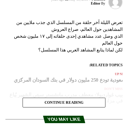
Editor
By
تعرض الليلة آخر حلقة من المسلسل الذي جذب ملايين من
المشاهدين حول العالم، صراع العروش
الذي وصل عدد مشاهدي إحدى حلقاته إلى ١٧ مليون شخص
حول العالم
لكن لماذا يتابع المشاهد العربي هذا المسلسل؟
RELATED TOPICS:
UP NEX
لسعودية تودع 250 مليون دولار في بنك السودان المركزي
DON'T MISS
بيب غوارديولا: معطف مدرب مانشستر سيتي الشهير يُباع
في مزاد خيري
CONTINUE READING
YOU MAY LIKE