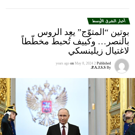
أخبار الشرق الأوسط
بوتين “المتوّج” يعِد الروس
بالنصر… وكييف تُحبط مخطّطاً
لاغتيال زيلينسكي
on
May 8, 2024
2 years ago
Published
P.A.J.S.S.
By