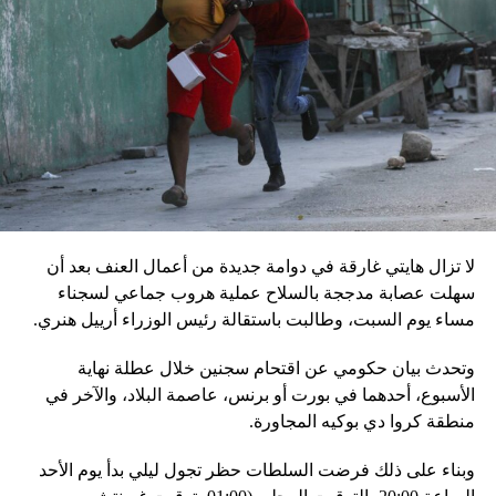
المعارض أليكسي نافالني، يوليا نافالنايا، الرئيس الروسي،
بالمخادع، مؤكدةً أن روسيا ستبقى غارقة في النزاعات طالما أنه
في السلطة.
إقليميّاً، أعلن الجيش البيلاروسي أنّه بدأ مناورة للتحقّق من درجة
استعداد قاذفات الأسلحة النووية التكتيكية، في حين أوضح أمين
مجلس الأمن البيلاروسي ألكسندر فولفوفيتش أنّ هذه المناورة
مرتبطة بإعلان موسكو عن مناورات نووية وستكون «متزامنة»
مع التدريبات الروسية، لافتاً إلى أنّ مناورة مينسك ستشمل على
وجه الخصوص، أنظمة «إسكندر» الصاروخية وطائرات «سو 25».
لا تزال هايتي غارقة في دوامة جديدة من أعمال العنف بعد أن
في السياق، أشار رئيس أركان القوات المسلّحة البيلاروسية
سهلت عصابة مدججة بالسلاح عملية هروب جماعي لسجناء
الجنرال فيكتور غوليفيتش إلى أنّه «في إطار هذا الحدث، تمّت
مساء يوم السبت، وطالبت باستقالة رئيس الوزراء أرييل هنري.
إعادة نشر جزء من القوات ووسائل الطيران في مطار
وتحدث بيان حكومي عن اقتحام سجنين خلال عطلة نهاية
احتياطي»، لافتاً إلى أنّه «فور إنجاز عملية الانتشار هذه،
الأسبوع، أحدهما في بورت أو برنس، عاصمة البلاد، والآخر في
سنستعرض المسائل المتعلّقة بالاستعدادات لاستخدام الأسلحة
منطقة كروا دي بوكيه المجاورة.
النووية غير الاستراتيجية».
وبناء على ذلك فرضت السلطات حظر تجول ليلي بدأ يوم الأحد
وفي أوكرانيا، فكّكت أجهزة الأمن شبكة من العملاء التابعين