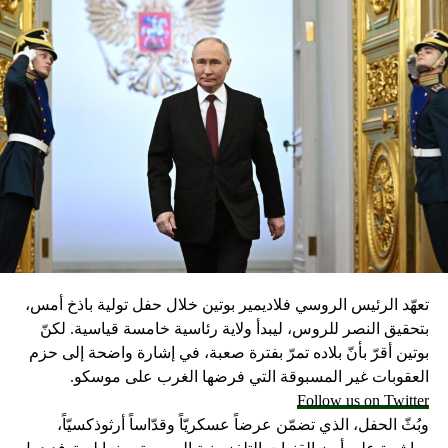
تعهّد الرئيس الروسي فلاديمير بوتين خلال حفل تولية باذخ أمس،
بتحقيق النصر للروس، ليبدأ ولاية رئاسية خامسة قياسية. لكنّ
بوتين أقرّ بأنّ بلاده تمرّ بفترة صعبة، في إشارة واضحة إلى حزم
العقوبات غير المسبوقة التي فرضها الغرب على موسكو.
Follow us on Twitter
وبُثّ الحفل، الذي تضمّن عرضاً عسكريّاً وقدّاساً أرثوذكسيّاً،