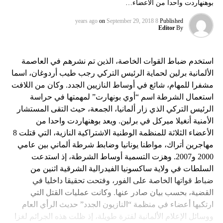
بوهنهاردت واحدا من الأعضاء…
on
September 29, 2018
8 years ago
Published
Editor
By
استخدم ضباط القوات الخاصة، الذين تم نشرهم في العاصمة
الألمانية برلين لحماية الرئيس التركي رجب طيب أردوغان، اسما
مشفرا للمهام، شائع في أوساط النازيين الجدد. وكان من اللافت
استعمال الشرطة اسم “أوي بونهارت” لمهمتها في حراسة
الرئيس التركي الذي زار ألمانيا، الجمعة، حيث التقى المستشار
الأمنية أنغيلا ميركل في برلين. ويعد بوهنهاردت واحدا من
الأعضاء الثلاثة للمنظمة الوطنية الاشتراكية النازية، التي قتلت 8
مهاجرين أتراك، مواطنا يونانيا وضابط شرطة ألماني بين عامي
2000 و2007. وهزت التسمية أوساط الشرطة، إذ استدعت
السلطات في ولاية ساكسونيا الفيدرالية الشرقية اثنين من
ضباط قواتها الخاصة على الفور، وفتحت تحقيقا داخليا في
القضية، بحسب بيان صادر عنها. وكانت عمليات القتل التي
ارتكبها أعضاء في منظمة “النازيون الجدد” حديث الرأي العام
ووسائل الإعلام الألمانية لفترة طويلة، إذ ظلت هذه الجرائم لغزا