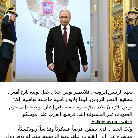
تعهّد الرئيس الروسي فلاديمير بوتين خلال حفل تولية باذخ أمس،
بتحقيق النصر للروس، ليبدأ ولاية رئاسية خامسة قياسية. لكنّ
بوتين أقرّ بأنّ بلاده تمرّ بفترة صعبة، في إشارة واضحة إلى حزم
العقوبات غير المسبوقة التي فرضها الغرب على موسكو.
Follow us on Twitter
وبُثّ الحفل، الذي تضمّن عرضاً عسكريّاً وقدّاساً أرثوذكسيّاً،
مباشرة على أبرز القنوات التلفزيونية الروسية، بينما لم توفد دول