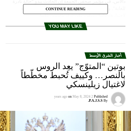
دالاس، في مؤتمر صحفي الجمعة إن الحادث يبدو “حالة نادرة
للغاية”. وقالت الشرطة إنها أخذت عينة دم من الشرطية
CONTINUE READING
لاختبارها، وإنها حصلت على قرار بالقبض عليها.
YOU MAY LIKE
RELATED TOPICS:
UP NEX
سطورة الزوجات القديمة حول الحليب تثير غضب العلماء!
أخبار الشرق الأوسط
DON'T MISS
السيسي يحرج وزير النقل المصري.. هذا ما حصل!
بوتين “المتوّج” يعِد الروس
بالنصر… وكييف تُحبط مخطّطاً
لاغتيال زيلينسكي
on
May 8, 2024
2 years ago
Published
P.A.J.S.S.
By