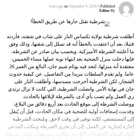
on
September 9, 2018
8 years ago
Published
Editor
By
أطلقت شرطية بولاية تكساس النار على شاب في شقته، فأردته
قتيلا، بعد أن اعتقدت بالخطأ أنه قد تسلل إلى شقتها، وذلك وفق
ما أعلنته الشرطة الأميركية. وبحسب بيان صادر عن الشرطة،
فإنها دخلت منزل الضحية بعد انتهاء نوبة عملها مساء الخميس،
معتقدة أنه منزلها، لتجد فيه بوثام شيم جان، البالغ من العمر 26
عاما. ولم تقدم السلطات مزيدا من التفاصيل، عن كيفية حدوث
الشجار، لكن الشرطية أخرجت مسدسها، وأطلقت النار على
جان في نهاية الأمر. واتصلت الشرطية، التي كانت لا تزال ترتدي
زي العمل ولم تصب بأي أذى، بالشرطة لإبلاغها بالحادث.
ووصلت الشرطة إلى موقع الحادث بعد أربع دقائق من البلاغ،
وقدمت إسعافات أولية للضحية في مكان الحادث، قبل أن يُنقل
إلى المستشفى، لكنه توفى في وقت لاحق. ومُنحت الشرطية
إجازة إجبارية عن العمل، إلى أن تجري الشرطة ومكتب المدعي
العام المحلي التحقيقات اللازمة. وقالت ريني هول، رئيس شرطة