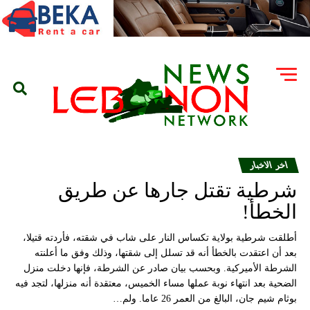
اخر الاخبار
شرطية تقتل جارها عن طريق
الخطأ!
أطلقت شرطية بولاية تكساس النار على شاب في شقته، فأردته قتيلا،
بعد أن اعتقدت بالخطأ أنه قد تسلل إلى شقتها، وذلك وفق ما أعلنته
الشرطة الأميركية. وبحسب بيان صادر عن الشرطة، فإنها دخلت منزل
الضحية بعد انتهاء نوبة عملها مساء الخميس، معتقدة أنه منزلها، لتجد فيه
بوثام شيم جان، البالغ من العمر 26 عاما. ولم…