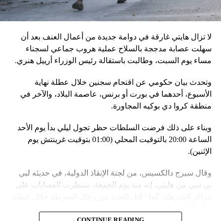
مرتبطة بإعلان موسكو عن مناورات نووية وستكون «متزامنة»
مع التدريبات الروسية، لافتاً إلى أنّ مناورة مينسك ستشمل على
وجه الخصوص، أنظمة «إسكندر» الصاروخية وطائرات «سو 25».
لا تزال هايتي غارقة في دوامة جديدة من أعمال العنف بعد أن
في السياق، أشار رئيس أركان القوات المسلّحة البيلاروسية
سهلت عصابة مدججة بالسلاح عملية هروب جماعي لسجناء
الجنرال فيكتور غوليفيتش إلى أنّه «في إطار هذا الحدث، تمّت
مساء يوم السبت، وطالبت باستقالة رئيس الوزراء أرييل هنري.
إعادة نشر جزء من القوات ووسائل الطيران في مطار
وتحدث بيان حكومي عن اقتحام سجنين خلال عطلة نهاية
احتياطي»، لافتاً إلى أنّه «فور إنجاز عملية الانتشار هذه،
الأسبوع، أحدهما في بورت أو برنس، عاصمة البلاد، والآخر في
سنستعرض المسائل المتعلّقة بالاستعدادات لاستخدام الأسلحة
منطقة كروا دي بوكيه المجاورة.
النووية غير الاستراتيجية».
وبناء على ذلك فرضت السلطات حظر تجول ليلي بدأ يوم الأحد
وفي أوكرانيا، فكّكت أجهزة الأمن شبكة من العملاء التابعين
الساعة 20:00 بالتوقيت المحلي (01:00 بتوقيت غرينتش يوم
لجهاز الأمن الفدرالي الروسي «كانوا يعدّون لاغتيال الرئيس
الإثنين).
الأوكراني» فولوديمير زيلينسكي ومسؤولين كبار آخرين، مثل
رئيس جهاز الاستخبارات العسكرية كيريلو بودانوف، بناءً على
وقال سيرج دالكسيس، من لجنة الإنقاذ الدولية، في حديثه لبي
أوامر من موسكو. وأوقفت الأجهزة الأوكرانية ضابطَي أمن،
بي سي من هايتي، إنه منذ يوم الجمعة، سيطرت العصابات على
مشيرةً إلى أن المشتبه فيهما اللذَين أوقفا «شخصان برتبة
مراكز الشرطة، كما “قُتل العديد من رجال الشرطة خلال عطلة
كولونيل» من جهاز الدولة الأوكراني الذي يتولّى أمن المسؤولين
نهاية الأسبوع”.
الحكوميين.
CONTINUE READING