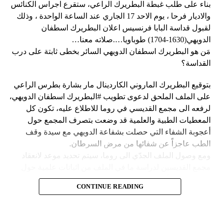
بناء على طلب غبطة البطريرك الراعي، ستقرع اجراس الكنائس
وحاولت مجموعة من أفراد العصابات المدججين بالسلاح، يوم
نداء الوطن
والاديار فرحا ، يوم الاحد 17 الجاري عند الساعة الواحدة ، وذلك
الإثنين، السيطرة على مطار توسان لوفرتور الدولي، الأكبر في
لقبول قداسة البابا فرنسيس اعلان البطريرك اسطفان
البلاد، وتبادلوا إطلاق النار مع الشرطة والجنود، مما أدى إلى
الدويهي(1630-1704) طوباويا….صلاته معنا…
إلغاء جميع الرحلات الداخلية والدولية.
مَن هو البطريرك اسطفان الدويهي السائر بخطى ثابتة على درب
القداسة؟
بتوقيع البطريرك الماروني الكاردينال مار بشارة بطرس الراعي
ووفقا لمكتب الهجرة التابع للأمم المتحدة، فر ما لا يقل عن 15
على الملف الملحق لدعوى تطويب #البطريرك اسطفان الدويهي،
ألف شخص من منازلهم منذ عطلة نهاية الأسبوع بسبب أعمال
لرفعه الى مجمع القديسي في روما للاطلاع عليه، تكون كل
العنف.
المعطيات الطبية والعلمية قد وضعت بتصرف المجمع حول
أعجوبة الشفاء التي حصلت بشفاعة الدويهي مع سيدة وقف
وقال رجل من هايتي يدعى نيكولا لوكالة رويترز للأنباء: “أجبرتنا
الطب عاجزاً عن شفائها من مرض السرطان.
العصابات المسلحة على ترك منازلنا. دمروا بيوتنا ونحن الآن في
ومع وصول الملف الجدّي الى روما، سيتم تحديد موعد لانعقاد
الشوارع”.
مجمع القديسين لدراسة ما في الملف من اثباتات علمية حول
الشفاء، على أن يتّخذ القرار بطوباوية البطريرك الدويهي من البابا
ومنذ أن غادر نيكولا منزله، يعيش الآن في مخيم، ويقول إنه يشعر
CONTINUE READING
فرنسيس في حال سارت كلّ الأمور بالاتجاه الصحيح.
كما لو كان مثل حيوان.
Follow us on Twitter
فمَن هو البطريرك اسطفان الدويهي السائر بخطى ثابتة وأكيدة
ولكن كيف انزلقت هايتي إلى هذا المستوى من العنف والفوضى؟