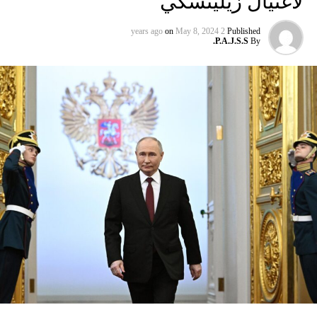
لاغتيال زيلينسكي
المصدر: المصري اليوم
on
May 8, 2024
2 years ago
Published
P.A.J.S.S.
By
Source: arabic rt
RELATED TOPICS:
#LEBANON_NEWS; #MIDDLE_EAST_NEWS
UP NEX
صد "نجم الشبح" العملاق! (صورة)
DON'T MISS
اشتعال النيران بطائرة هندية تقل 151 راكبا في السعودية