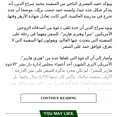
ويؤكد حفيد المصري الناجي من السفينة محمد سراج الدين، أنه
يتذكر شكل جده جيدا، واسمه حمد حسب بريّك، موضحا أن جده
تخرج في مدرسة العالمية، التي كانت تعادل شهادة الأزهر وقتها.
ونوه سراج الدين أن جده تلقى دعوة من أصدقائه الزوجين
الأمريكيين “ميرا وهنرى هاربر”، للسفر معهما في رحلة على
السفينة التي يتحدث عنها العالم، ويقولون إنها السفينة التي لا
تغرق، فوافق حمد على السفر.
وأشار إلى أن الدعوة التي تلقاها جده من “هنري هاربر”،
الأمريكي الثري الشهير، أحد أعضاء مجلس إدارة دار نشر “الاخوة
هاربر للنشر”، لم تكن مجرد تذكرة للسفر على متن الدرجة
الأولى بسفينة تيتانيك، والتي كان ثمنها 4٫350 دولار وقتها، بل
شملت دعوة لقضاء عدة أيام في باريس، على متن تيتانيك من
ميناء شيربورغ.
CONTINUE READING
almasryalyoum
YOU MAY LIKE