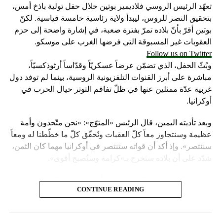
تعهّد الرئيس الروسي فلاديمير بوتين خلال حفل تولية باذخ أمس،
بتحقيق النصر للروس، ليبدأ ولاية رئاسية خامسة قياسية. لكنّ
بوتين أقرّ بأنّ بلاده تمرّ بفترة صعبة، في إشارة واضحة إلى حزم
العقوبات غير المسبوقة التي فرضها الغرب على موسكو.
Follow us on Twitter
وبُثّ الحفل، الذي تضمّن عرضاً عسكريّاً وقدّاساً أرثوذكسيّاً،
مباشرة على أبرز القنوات التلفزيونية الروسية، بينما لم توفد دول
غربية عدّة ممثلين عنها في ظلّ تفاقم التوتر حيال الحرب في
أوكرانيا.
وبعد تأديته اليمين، قال الرئيس «المتوّج»: «نحن متّحدون وأمة
عظيمة وسنتجاوز معاً كلّ العقبات ونُحقّق كلّ ما خطّطنا له ومعاً
سننتصر». وإذ أكد أن قواته ستنتصر في أوكرانيا مهما كان الثمن،
شدّد على أن بلاده ستخرج بـ»كرامة وستُصبح أقوى».
واعتبر «القيصر» من قاعة «سانت أندروز» في الكرملين، حيث
CONTINUE READING
استُقبل بتصفيق حار من المسؤولين الروس وأبرز الشخصيات
العسكرية الذين ردّدوا النشيد الوطني، أن «خدمة روسيا شرف
هائل ومسؤولية ومهمّة مقدّسة».