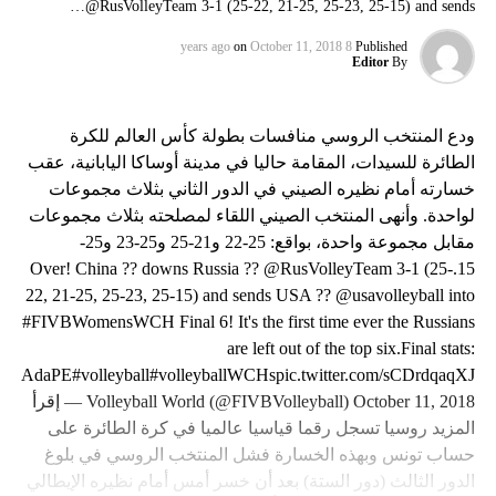
@RusVolleyTeam 3-1 (25-22, 21-25, 25-23, 25-15) and sends…
on
October 11, 2018
8 years ago
Published
Editor
By
ودع المنتخب الروسي منافسات بطولة كأس العالم للكرة
الطائرة للسيدات، المقامة حاليا في مدينة أوساكا اليابانية، عقب
خسارته أمام نظيره الصيني في الدور الثاني بثلاث مجموعات
لواحدة. وأنهى المنتخب الصيني اللقاء لمصلحته بثلاث مجموعات
مقابل مجموعة واحدة، بواقع: 25-22 و21-25 و25-23 و25-
15.Over! China ?? downs Russia ?? @RusVolleyTeam 3-1 (25-
22, 21-25, 25-23, 25-15) and sends USA ?? @usavolleyball into
#FIVBWomensWCH Final 6! It's the first time ever the Russians
are left out of the top six.Final stats:
psCPeAdaPE#volleyball#volleyballWCHspic.twitter.com/sCDrdqaqXJ
— Volleyball World (@FIVBVolleyball) October 11, 2018 إقرأ
المزيد روسيا تسجل رقما قياسيا عالميا في كرة الطائرة على
حساب تونس وبهذه الخسارة فشل المنتخب الروسي في بلوغ
الدور الثالث (دور الستة) بعد أن خسر أمس أمام نظيره الإيطالي