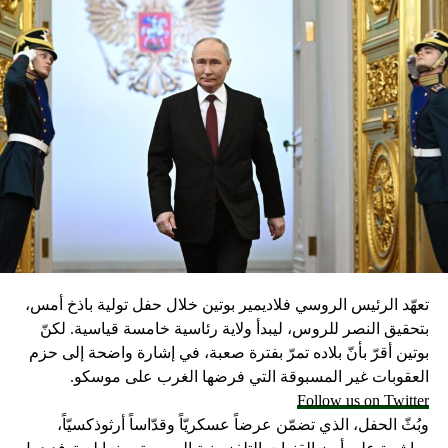
تعهّد الرئيس الروسي فلاديمير بوتين خلال حفل تولية باذخ أمس،
بتحقيق النصر للروس، ليبدأ ولاية رئاسية خامسة قياسية. لكنّ
بوتين أقرّ بأنّ بلاده تمرّ بفترة صعبة، في إشارة واضحة إلى حزم
العقوبات غير المسبوقة التي فرضها الغرب على موسكو.
Follow us on Twitter
وبُثّ الحفل، الذي تضمّن عرضاً عسكريّاً وقدّاساً أرثوذكسيّاً،