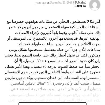
on
September 29, 2018
8 years ago
Published
Editor
By
كُثر منّا لا يستطيعون التخلّي عن سمّاعات هواتفهم، خصوصاً مع
السمّاعات اللاسلكية سهلة الاستعمال من دون أن يدركوا خطر
ذلك على صحّة آذانهم. وفيما يلجأ كثيرون لإجراء الاتصالات
الهاتفية عبرها، قد يستخدمها آخرون للاستماع إلى الموسيقى أو
صوت الأفلام أو مقاطع الفيديو لساعات طويلة. فقد باتت
سماعات الأذن جزءاً من حياة معظمنا، نستخدمها بشكل يومي
ومتكرر، لكننا قد نجهل أخطار ذلك على حاسة السمع لدينا. فحتى
وإن كان حدود الضرر لحاسة السمع عند 130 ديسبل، إلّا أنّ
الخطر يبدأ عند ضغط الصوت بدرجة 80 ديسبل، وهذا الأمر يشكل
خطورة على الشباب وأيضاً الأطفال الذين قد يعرضهم الاستعمال
المستمر لهذه السماعات الى فقدان سمعهم. يؤكد د.جون مارتين
هيمبل، طبيب أنف وأذن وحنجرة، أنّ “هناك عاملين أساسيين
يسببان أذى الأذن على المدى البعيد، هما: درجة الضوضاء في
موقع العمل، ورفع صوت السماعات حين الاستماع للموسيقى
لمدة طويلة خلال اليوم من أجل عدم التعرض للضوضاء”. الحل