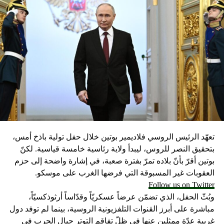
تعهّد الرئيس الروسي فلاديمير بوتين خلال حفل تولية باذخ أمس،
بتحقيق النصر للروس، ليبدأ ولاية رئاسية خامسة قياسية. لكنّ
بوتين أقرّ بأنّ بلاده تمرّ بفترة صعبة، في إشارة واضحة إلى حزم
العقوبات غير المسبوقة التي فرضها الغرب على موسكو.
Follow us on Twitter
وبُثّ الحفل، الذي تضمّن عرضاً عسكريّاً وقدّاساً أرثوذكسيّاً،
مباشرة على أبرز القنوات التلفزيونية الروسية، بينما لم توفد دول
غربية عدّة ممثلين عنها في ظلّ تفاقم التوتر حيال الحرب في