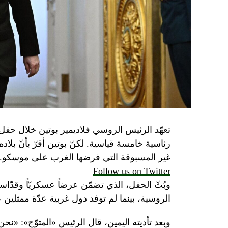
تعهّد الرئيس الروسي فلاديمير بوتين خلال حفل 
رئاسية خامسة قياسية. لكنّ بوتين أقرّ بأنّ بلا
غير المسبوقة التي فرضها الغرب على موسكو.
Follow us on Twitter
وبُثّ الحفل، الذي تضمّن عرضاً عسكريّاً وقدّاساً
الروسية، بينما لم توفد دول غربية عدّة ممثلين 
وبعد تأديته اليمين، قال الرئيس «المتوّج»: «نح