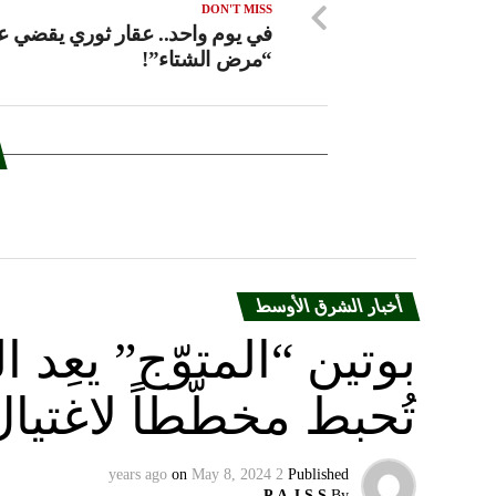
DON'T MISS
في يوم واحد.. عقار ثوري يقضي ع
“مرض الشتاء”!
أخبار الشرق الأوسط
بوتين “المتوّج” يعِ
تُحبط مخطّطاً لاغتيا
on
May 8, 2024
2 years ago
Published
P.A.J.S.S.
By