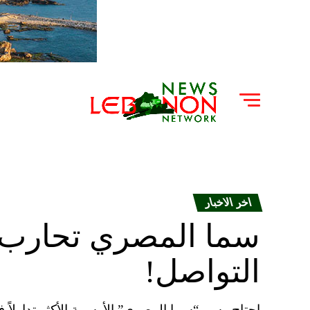
اخر الاخبار
سما المصري تحارب ا
التواصل!
اجتاح وسم “سما المصري” الأوسمة الأكثر تداولاً