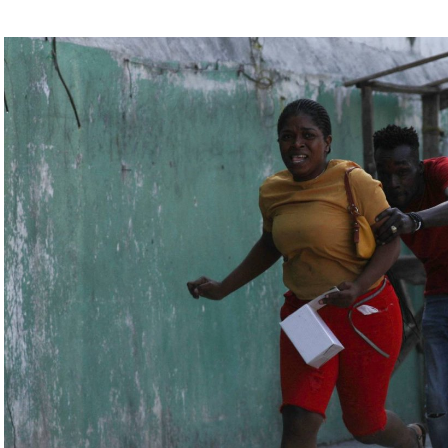
يلاروسي ألكسندر فولفوفيتش أنّ هذه المناورة مرتبطة
ة» مع التدريبات الروسية، لافتاً إلى أنّ مناورة
ر» الصاروخية وطائرات «سو 25».
لبيلاروسية الجنرال فيكتور غوليفيتش إلى أنّه «في
 ووسائل الطيران في مطار احتياطي»، لافتاً إلى أنّه
ئل المتعلّقة بالاستعدادات لاستخدام الأسلحة النووية
اء التابعين لجهاز الأمن الفدرالي الروسي «كانوا
زيلينسكي ومسؤولين كبار آخرين، مثل رئيس جهاز
لى أوامر من موسكو. وأوقفت الأجهزة الأوكرانية
َين أوقفا «شخصان برتبة كولونيل» من جهاز الدولة
ن.
اف» جهاز الأمن الفدرالي الروسي ويُشتبه في أن
كدةً أنهما كانا يُريدان تجنيد عسكريين «مقرّبين من