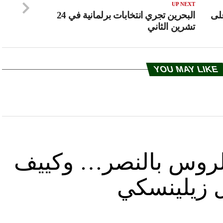
UP NEXT
لى
البحرين تجري انتخابات برلمانية في 24
تشرين الثاني
YOU MAY LIKE
د الروس بالنصر… وكييف
ل زيلينسكي