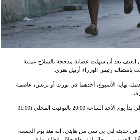
تله». وكشفت أجهزة الأمن الأوكرانية أن أحد أعضاء
غ في تصريحات لصحيفة «بوليتيكا» الصربية قبل وصوله
 قصفه «الفاضح» للسفارة الصينية في يوغوسلافيا عام
لى منطقة البيرينيه الجبلية أمس، في اليوم الثاني
ل العنف بعد أن سهلت عصابة مدججة بالسلاح عملية
عن الحرب في أوكرانيا والخلافات التجارية.
باستقالة رئيس الوزراء أرييل هنري.
إلى جبل تورماليه، إحدى محطات الصعود في طواف
لة نهاية الأسبوع، أحدهما في بورت أو برنس، عاصمة
فرنسا للدرّاجات في أعالي البيرينيه في جنوب غرب البلاد، حيث ما زال الطقس شتويّاً على ارتفاع 2115
ة.
وبناء على ذلك فرضت السلطات حظر تجول ليلي بدأ يوم الأحد الساعة 20:00 بالتوقيت المحلي (01:00
ر، حيث تناول الرئيسان مع زوجتيهما الغداء. وقدّم
 جبال البيرينيه، وزجاجة أرمانياك، وقبعات، وسروال
 في حديثه لبي بي سي من هايتي، إنه منذ يوم الجمعة،
تل العديد من رجال الشرطة خلال عطلة نهاية