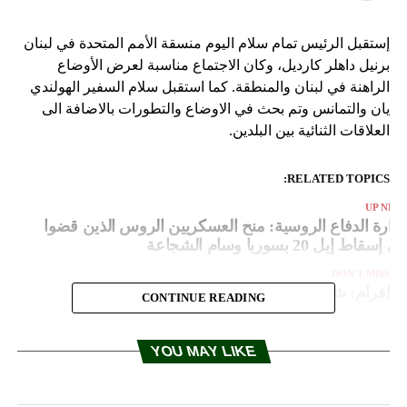
إستقبل الرئيس تمام سلام اليوم منسقة الأمم المتحدة في لبنان
برنيل داهلر كارديل، وكان الاجتماع مناسبة لعرض الأوضاع
الراهنة في لبنان والمنطقة. كما استقبل سلام السفير الهولندي
يان والتمانس وتم بحث في الاوضاع والتطورات بالاضافة الى
العلاقات الثنائية بين البلدين.
RELATED TOPICS:
UP NEX
زارة الدفاع الروسية: منح العسكريين الروس الذين قضوا
ي إسقاط إيل 20 بسوريا وسام الشجاعة
DON'T MISS
افرام: شهدنا بالأمس يوماً تشريعياً مهماً
CONTINUE READING
YOU MAY LIKE