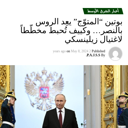
أخبار الشرق الأوسط
بوتين “المتوّج” يعِد الروس
بالنصر… وكييف تُحبط مخطّطاً
لاغتيال زيلينسكي
on
May 8, 2024
2 years ago
Published
P.A.J.S.S.
By