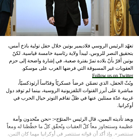
تعهّد الرئيس الروسي فلاديمير بوتين خلال حفل تولية باذخ أمس،
بتحقيق النصر للروس، ليبدأ ولاية رئاسية خامسة قياسية. لكنّ
بوتين أقرّ بأنّ بلاده تمرّ بفترة صعبة، في إشارة واضحة إلى حزم
العقوبات غير المسبوقة التي فرضها الغرب على موسكو.
Follow us on Twitter
وبُثّ الحفل، الذي تضمّن عرضاً عسكريّاً وقدّاساً أرثوذكسيّاً،
مباشرة على أبرز القنوات التلفزيونية الروسية، بينما لم توفد دول
غربية عدّة ممثلين عنها في ظلّ تفاقم التوتر حيال الحرب في
أوكرانيا.
وبعد تأديته اليمين، قال الرئيس «المتوّج»: «نحن متّحدون وأمة
عظيمة وسنتجاوز معاً كلّ العقبات ونُحقّق كلّ ما خطّطنا له ومعاً
سننتصر». وإذ أكد أن قواته ستنتصر في أوكرانيا مهما كان الثمن،