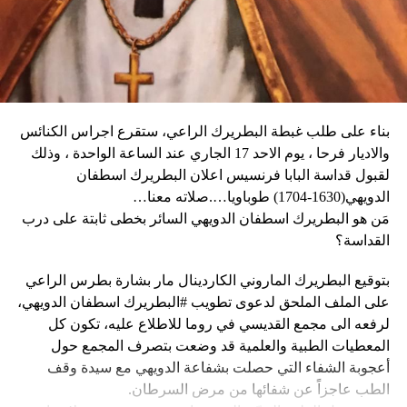
الثلاثاء، كما أبلغ عن أعمال نهب في بعض الأحياء.
وكان شي قد كرّر الإثنين رغبته في العمل بهدف التوصل إلى حلّ
وقال دارين: “المواطنون في حالة رعب، على الرغم من أن
سياسي للحرب في أوكرانيا. وأيّد «هدنة أولمبية» دعا إليها
زعيم العصابة جيمي شيريزير دعا المواطنين إلى عدم الخوف
ماكرون لمناسبة أولمبياد باريس هذا الصيف.
عندما رأوا عصابته تحمل أسلحة، وقال إنهم يريدون فقط الإطاحة
بالحكومة وعدم إلحاق ضرر بالسكان المدنيين”.
بناء على طلب غبطة البطريرك الراعي، ستقرع اجراس الكنائس
وحاولت مجموعة من أفراد العصابات المدججين بالسلاح، يوم
نداء الوطن
والاديار فرحا ، يوم الاحد 17 الجاري عند الساعة الواحدة ، وذلك
الإثنين، السيطرة على مطار توسان لوفرتور الدولي، الأكبر في
لقبول قداسة البابا فرنسيس اعلان البطريرك اسطفان
البلاد، وتبادلوا إطلاق النار مع الشرطة والجنود، مما أدى إلى
الدويهي(1630-1704) طوباويا….صلاته معنا…
إلغاء جميع الرحلات الداخلية والدولية.
مَن هو البطريرك اسطفان الدويهي السائر بخطى ثابتة على درب
القداسة؟
بتوقيع البطريرك الماروني الكاردينال مار بشارة بطرس الراعي
ووفقا لمكتب الهجرة التابع للأمم المتحدة، فر ما لا يقل عن 15
على الملف الملحق لدعوى تطويب #البطريرك اسطفان الدويهي،
ألف شخص من منازلهم منذ عطلة نهاية الأسبوع بسبب أعمال
لرفعه الى مجمع القديسي في روما للاطلاع عليه، تكون كل
العنف.
المعطيات الطبية والعلمية قد وضعت بتصرف المجمع حول
أعجوبة الشفاء التي حصلت بشفاعة الدويهي مع سيدة وقف
وقال رجل من هايتي يدعى نيكولا لوكالة رويترز للأنباء: “أجبرتنا
الطب عاجزاً عن شفائها من مرض السرطان.
العصابات المسلحة على ترك منازلنا. دمروا بيوتنا ونحن الآن في