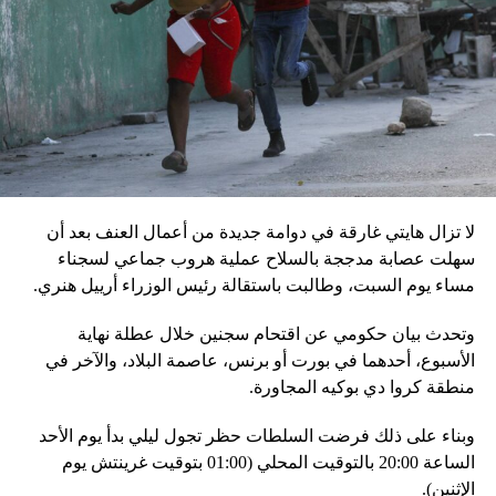
في السلطة.
إقليميّاً، أعلن الجيش البيلاروسي أنّه بدأ مناورة للتحقّق من درجة
استعداد قاذفات الأسلحة النووية التكتيكية، في حين أوضح أمين
مجلس الأمن البيلاروسي ألكسندر فولفوفيتش أنّ هذه المناورة
مرتبطة بإعلان موسكو عن مناورات نووية وستكون «متزامنة»
مع التدريبات الروسية، لافتاً إلى أنّ مناورة مينسك ستشمل على
وجه الخصوص، أنظمة «إسكندر» الصاروخية وطائرات «سو 25».
لا تزال هايتي غارقة في دوامة جديدة من أعمال العنف بعد أن
في السياق، أشار رئيس أركان القوات المسلّحة البيلاروسية
سهلت عصابة مدججة بالسلاح عملية هروب جماعي لسجناء
الجنرال فيكتور غوليفيتش إلى أنّه «في إطار هذا الحدث، تمّت
مساء يوم السبت، وطالبت باستقالة رئيس الوزراء أرييل هنري.
إعادة نشر جزء من القوات ووسائل الطيران في مطار
وتحدث بيان حكومي عن اقتحام سجنين خلال عطلة نهاية
احتياطي»، لافتاً إلى أنّه «فور إنجاز عملية الانتشار هذه،
الأسبوع، أحدهما في بورت أو برنس، عاصمة البلاد، والآخر في
سنستعرض المسائل المتعلّقة بالاستعدادات لاستخدام الأسلحة
منطقة كروا دي بوكيه المجاورة.
النووية غير الاستراتيجية».
وبناء على ذلك فرضت السلطات حظر تجول ليلي بدأ يوم الأحد
وفي أوكرانيا، فكّكت أجهزة الأمن شبكة من العملاء التابعين
الساعة 20:00 بالتوقيت المحلي (01:00 بتوقيت غرينتش يوم
لجهاز الأمن الفدرالي الروسي «كانوا يعدّون لاغتيال الرئيس
الإثنين).
الأوكراني» فولوديمير زيلينسكي ومسؤولين كبار آخرين، مثل