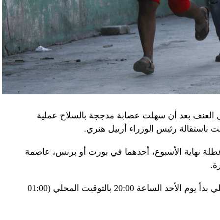
كدةً أنهما كانا يُريدان تجنيد عسكريين «مقرّبين من
تله». وكشفت أجهزة الأمن الأوكرانية أن أحد أعضاء
غ في تصريحات لصحيفة «بوليتيكا» الصربية قبل وصوله
 قصفه «الفاضح» للسفارة الصينية في يوغوسلافيا عام
لى منطقة البيرينيه الجبلية أمس، في اليوم الثاني
ل العنف بعد أن سهلت عصابة مدججة بالسلاح عملية
عن الحرب في أوكرانيا والخلافات التجارية.
باستقالة رئيس الوزراء أرييل هنري.
إلى جبل تورماليه، إحدى محطات الصعود في طواف
لة نهاية الأسبوع، أحدهما في بورت أو برنس، عاصمة
فرنسا للدرّاجات في أعالي البيرينيه في جنوب غرب البلاد، حيث ما زال الطقس شتويّاً على ارتفاع 2115
ة.
وبناء على ذلك فرضت السلطات حظر تجول ليلي بدأ يوم الأحد الساعة 20:00 بالتوقيت المحلي (01:00
ر، حيث تناول الرئيسان مع زوجتيهما الغداء. وقدّم
 جبال البيرينيه، وزجاجة أرمانياك، وقبعات، وسروال