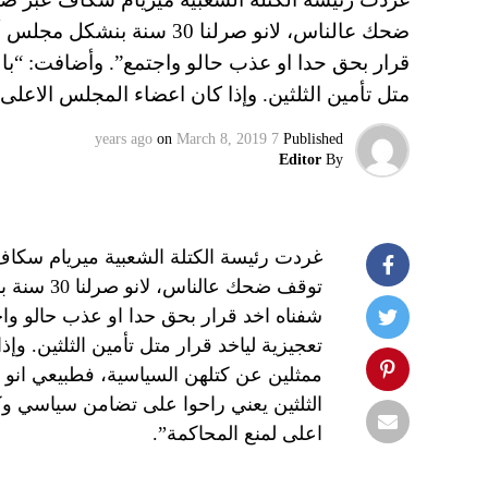
ضحك عالناس، لانو صرلنا 30
قرار بحق حدا او عذب حالو واجتمع”. وأضافت: “ب
متل تأمين الثلثين. وإذا كان اعضاء المجلس الاعل
on
March 8, 2019
7 years ago
Published
Editor
By
غردت رئيسة الكتلة الشعبية ميريام سكاف 
توقف ضحك 
شفناه اخد قرار بحق حدا او عذب حالو 
تعجيزية لياخد قرار متل تأمين الثلثين. و
ممثلين عن كتلهن السياسية، فطبيعي انو ما
الثلثين يعني راحوا على تضامن سياسي وكل
اعلى لمنع المحاكمة”.