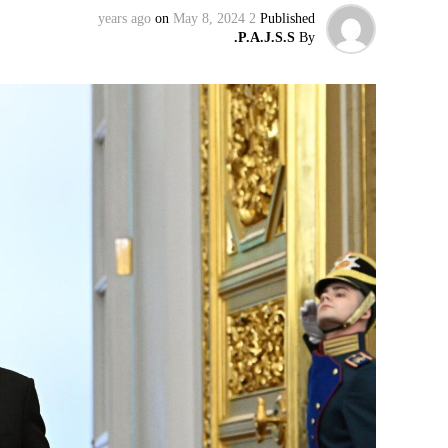
on
May 8, 2024
2 years ago
Published
P.A.J.S.S.
By