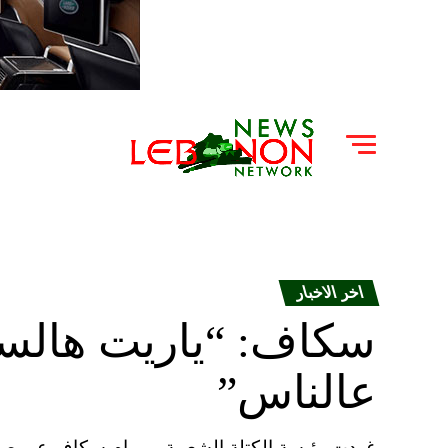
اخر الاخبار
سكاف: “ياريت هال
عالناس”
غردت رئيسة الكتلة الشعبية ميريام سكاف عبر صفح