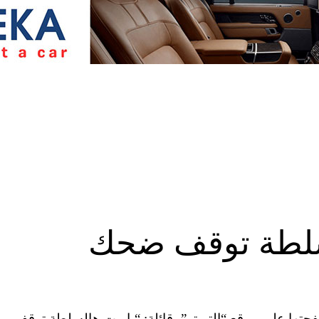
سلطة توقف ضحك
تها على موقع “التويتر”، قائلة: “ياريت هالسلطة توقف