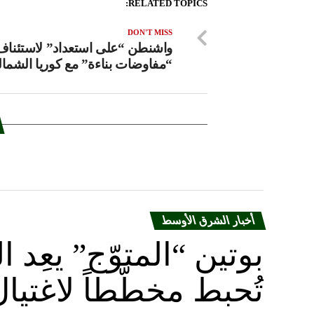
RELATED TOPICS:
DON'T MISS
واشنطن “على استعداد” لاستئناف
“مفاوضات بناءة” مع كوريا الشمال
أخبار الشرق الأوسط
بوتين “المتوّج” يعِ
تُحبط مخطّطاً لاغتيا