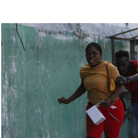
رة للتحقّق من درجة استعداد قاذفات الأسلحة النووية
يلاروسي ألكسندر فولفوفيتش أنّ هذه المناورة مرتبطة
ة» مع التدريبات الروسية، لافتاً إلى أنّ مناورة
ر» الصاروخية وطائرات «سو 25».
لبيلاروسية الجنرال فيكتور غوليفيتش إلى أنّه «في
 ووسائل الطيران في مطار احتياطي»، لافتاً إلى أنّه
ئل المتعلّقة بالاستعدادات لاستخدام الأسلحة النووية
اء التابعين لجهاز الأمن الفدرالي الروسي «كانوا
زيلينسكي ومسؤولين كبار آخرين، مثل رئيس جهاز
لى أوامر من موسكو. وأوقفت الأجهزة الأوكرانية
َين أوقفا «شخصان برتبة كولونيل» من جهاز الدولة
ن.
اف» جهاز الأمن الفدرالي الروسي ويُشتبه في أن