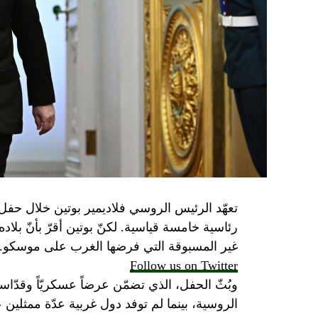
تعهّد الرئيس الروسي فلاديمير بوتين خلال حفل 
رئاسية خامسة قياسية. لكنّ بوتين أقرّ بأنّ بلا
غير المسبوقة التي فرضها الغرب على موسكو.
Follow us on Twitter
وبُثّ الحفل، الذي تضمّن عرضاً عسكريّاً وقدّاساً
الروسية، بينما لم توفد دول غربية عدّة ممثلين 