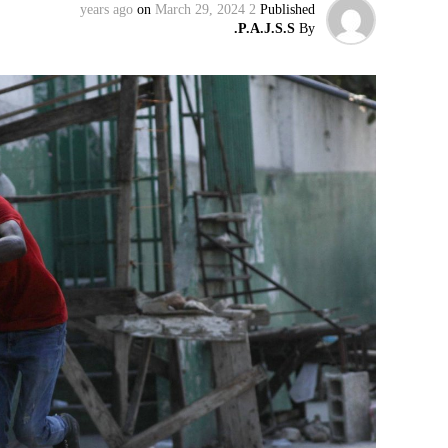
on
March 29, 2024
2 years ago
Published
إقليميّاً، أعلن الجيش البيلاروسي أنّه بدأ مناو
P.A.J.S.S.
By
التكتيكية، في حين أوضح أمين مجلس الأمن الب
بإعلان موسكو عن مناورات نووية وستكون «متزامن
مينسك ستشمل على وجه الخصوص، أنظمة «إسكند
في السياق، أشار رئيس أركان القوات المسلّحة ا
إطار هذا الحدث، تمّت إعادة نشر جزء من القوات
«فور إنجاز عملية الانتشار هذه، سنستعرض المسا
غير الاستراتيجية».
وفي أوكرانيا، فكّكت أجهزة الأمن شبكة من العمل
يعدّون لاغتيال الرئيس الأوكراني» فولوديمير 
الاستخبارات العسكرية كيريلو بودانوف، بناءً ع
ضابطَي أمن، مشيرةً إلى أن المشتبه فيهما اللذ
الأوكراني الذي يتولّى أمن المسؤولين الحكوميي
وذكرت الأجهزة أن هذه الشبكة كانت «تحت إشر