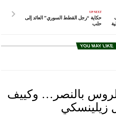
UP NEXT
حكاية “رجل القطط السوري” العائد إلى
ية
حلب
YOU MAY LIKE
د الروس بالنصر… وكييف
ل زيلينسكي