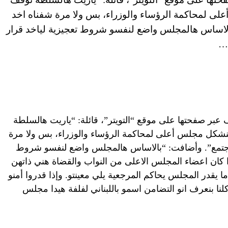
 سنة بنشكل مجلس أعلى لمحاكمة الرؤساء والوزراء، بس ولا مرة شفناه اخد
الاساس هالمجلس واضع لنفسو شروط تعجيزية لياخد قرار
ى…
عبر صفحتها على موقع “التويتر”، قائلة: “ياريت هالسلطة
عالناس، لانو صرلنا 30 سنة بنشكل مجلس أعلى لمحاكمة الرؤساء والوزراء، بس ولا مرة
واجتمع”. وأضافت: “بالاساس هالمجلس واضع لنفسو شروط
إذا كان اعضاء المجلس الاعلى من النواب والقضاة هني ذاتهن
 يقدر المجلس يحاكم المرجعية يلي معينتو. وإذا قدروا أمنو
نا بنعرف انو التضامن اسمو باللبناني لفلفة هيدا مجلس