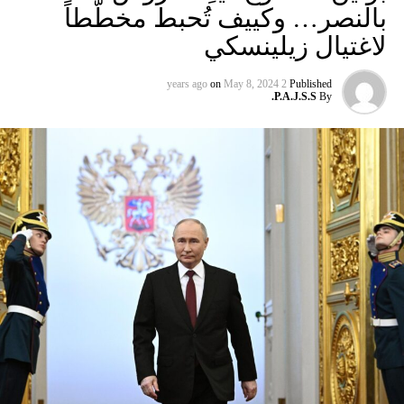
بالنصر… وكييف تُحبط مخطّطاً
لاغتيال زيلينسكي
on
May 8, 2024
2 years ago
Published
P.A.J.S.S.
By