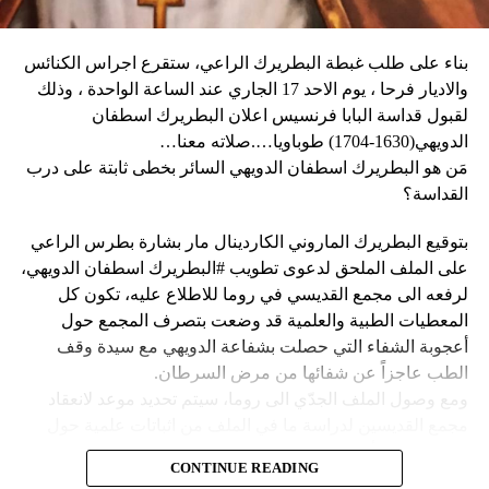
عندما رأوا عصابته تحمل أسلحة، وقال إنهم يريدون فقط الإطاحة
بالحكومة وعدم إلحاق ضرر بالسكان المدنيين”.
بناء على طلب غبطة البطريرك الراعي، ستقرع اجراس الكنائس
وحاولت مجموعة من أفراد العصابات المدججين بالسلاح، يوم
نداء الوطن
والاديار فرحا ، يوم الاحد 17 الجاري عند الساعة الواحدة ، وذلك
الإثنين، السيطرة على مطار توسان لوفرتور الدولي، الأكبر في
لقبول قداسة البابا فرنسيس اعلان البطريرك اسطفان
البلاد، وتبادلوا إطلاق النار مع الشرطة والجنود، مما أدى إلى
الدويهي(1630-1704) طوباويا….صلاته معنا…
إلغاء جميع الرحلات الداخلية والدولية.
مَن هو البطريرك اسطفان الدويهي السائر بخطى ثابتة على درب
القداسة؟
بتوقيع البطريرك الماروني الكاردينال مار بشارة بطرس الراعي
ووفقا لمكتب الهجرة التابع للأمم المتحدة، فر ما لا يقل عن 15
على الملف الملحق لدعوى تطويب #البطريرك اسطفان الدويهي،
ألف شخص من منازلهم منذ عطلة نهاية الأسبوع بسبب أعمال
لرفعه الى مجمع القديسي في روما للاطلاع عليه، تكون كل
العنف.
المعطيات الطبية والعلمية قد وضعت بتصرف المجمع حول
أعجوبة الشفاء التي حصلت بشفاعة الدويهي مع سيدة وقف
وقال رجل من هايتي يدعى نيكولا لوكالة رويترز للأنباء: “أجبرتنا
الطب عاجزاً عن شفائها من مرض السرطان.
العصابات المسلحة على ترك منازلنا. دمروا بيوتنا ونحن الآن في
ومع وصول الملف الجدّي الى روما، سيتم تحديد موعد لانعقاد
الشوارع”.
مجمع القديسين لدراسة ما في الملف من اثباتات علمية حول
الشفاء، على أن يتّخذ القرار بطوباوية البطريرك الدويهي من البابا
ومنذ أن غادر نيكولا منزله، يعيش الآن في مخيم، ويقول إنه يشعر
CONTINUE READING
فرنسيس في حال سارت كلّ الأمور بالاتجاه الصحيح.
كما لو كان مثل حيوان.