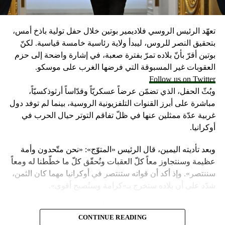
تعهّد الرئيس الروسي فلاديمير بوتين خلال حفل تولية باذخ أمس،
بتحقيق النصر للروس، ليبدأ ولاية رئاسية خامسة قياسية. لكنّ
بوتين أقرّ بأنّ بلاده تمرّ بفترة صعبة، في إشارة واضحة إلى حزم
العقوبات غير المسبوقة التي فرضها الغرب على موسكو.
Follow us on Twitter
وبُثّ الحفل، الذي تضمّن عرضاً عسكريّاً وقدّاساً أرثوذكسيّاً،
مباشرة على أبرز القنوات التلفزيونية الروسية، بينما لم توفد دول
غربية عدّة ممثلين عنها في ظلّ تفاقم التوتر حيال الحرب في
أوكرانيا.
وبعد تأديته اليمين، قال الرئيس «المتوّج»: «نحن متّحدون وأمة
عظيمة وسنتجاوز معاً كلّ العقبات ونُحقّق كلّ ما خطّطنا له ومعاً
سننتصر». وإذ أكد أن قواته ستنتصر في أوكرانيا مهما كان الثمن،
شدّد على أن بلاده ستخرج بـ»كرامة وستُصبح أقوى».
واعتبر «القيصر» من قاعة «سانت أندروز» في الكرملين، حيث
CONTINUE READING
استُقبل بتصفيق حار من المسؤولين الروس وأبرز الشخصيات