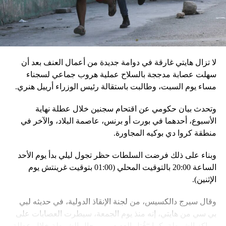
استعداد قاذفات الأسلحة النووية التكتيكية، في حين أوضح أمين
مجلس الأمن البيلاروسي ألكسندر فولفوفيتش أنّ هذه المناورة
مرتبطة بإعلان موسكو عن مناورات نووية وستكون «متزامنة»
مع التدريبات الروسية، لافتاً إلى أنّ مناورة مينسك ستشمل على
وجه الخصوص، أنظمة «إسكندر» الصاروخية وطائرات «سو 25».
لا تزال هايتي غارقة في دوامة جديدة من أعمال العنف بعد أن
في السياق، أشار رئيس أركان القوات المسلّحة البيلاروسية
سهلت عصابة مدججة بالسلاح عملية هروب جماعي لسجناء
الجنرال فيكتور غوليفيتش إلى أنّه «في إطار هذا الحدث، تمّت
مساء يوم السبت، وطالبت باستقالة رئيس الوزراء أرييل هنري.
إعادة نشر جزء من القوات ووسائل الطيران في مطار
وتحدث بيان حكومي عن اقتحام سجنين خلال عطلة نهاية
احتياطي»، لافتاً إلى أنّه «فور إنجاز عملية الانتشار هذه،
الأسبوع، أحدهما في بورت أو برنس، عاصمة البلاد، والآخر في
سنستعرض المسائل المتعلّقة بالاستعدادات لاستخدام الأسلحة
منطقة كروا دي بوكيه المجاورة.
النووية غير الاستراتيجية».
وبناء على ذلك فرضت السلطات حظر تجول ليلي بدأ يوم الأحد
وفي أوكرانيا، فكّكت أجهزة الأمن شبكة من العملاء التابعين
الساعة 20:00 بالتوقيت المحلي (01:00 بتوقيت غرينتش يوم
لجهاز الأمن الفدرالي الروسي «كانوا يعدّون لاغتيال الرئيس
الإثنين).
الأوكراني» فولوديمير زيلينسكي ومسؤولين كبار آخرين، مثل
رئيس جهاز الاستخبارات العسكرية كيريلو بودانوف، بناءً على
وقال سيرج دالكسيس، من لجنة الإنقاذ الدولية، في حديثه لبي
أوامر من موسكو. وأوقفت الأجهزة الأوكرانية ضابطَي أمن،
بي سي من هايتي، إنه منذ يوم الجمعة، سيطرت العصابات على
مشيرةً إلى أن المشتبه فيهما اللذَين أوقفا «شخصان برتبة
مراكز الشرطة، كما “قُتل العديد من رجال الشرطة خلال عطلة