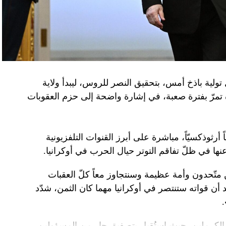
تولية باذخ أمس، بتحقيق النصر للروس، ليبدأ ولاية
ده تمرّ بفترة صعبة، في إشارة واضحة إلى حزم العقوبات
 أرثوذكسيّاً، مباشرة على أبرز القنوات التلفزيونية
عنها في ظلّ تفاقم التوتر حيال الحرب في أوكرانيا.
ن متّحدون وأمة عظيمة وسنتجاوز معاً كلّ العقبات
د أن قواته ستنتصر في أوكرانيا مهما كان الثمن، شدّد
الكرملين، حيث استُقبل بتصفيق حار من المسؤولين