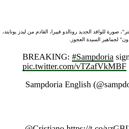
صورة للوافد الجديد رونالدو فييرا، القادم من ليدز يونايتد،
ن” لجماهير السيدة العجوز.
BREAKING:
#Sampdoria
sig
pic.twitter.com/vTZafVkMBF
.
@Cristiano
https://t.co/vzGB