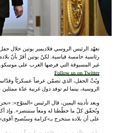
تعهّد الرئيس الروسي فلاديمير بوتين خلال حفل 
رئاسية خامسة قياسية. لكنّ بوتين أقرّ بأنّ بلا
غير المسبوقة التي فرضها الغرب على موسكو.
Follow us on Twitter
وبُثّ الحفل، الذي تضمّن عرضاً عسكريّاً وقدّاساً
الروسية، بينما لم توفد دول غربية عدّة ممثلين 
وبعد تأديته اليمين، قال الرئيس «المتوّج»: «نح
ونُحقّق كلّ ما خطّطنا له ومعاً سننتصر». وإذ أك
على أن بلاده ستخرج بـ»كرامة وستُصبح أقوى».
واعتبر «القيصر» من قاعة «سانت أندروز» في 