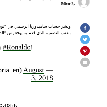
Editor
By
ونشر حساب سامبدوريا الرسمي في “تويتر”، 
بنفس التصميم الذي قدم به يوفنتوس “الدو
n
#Ronaldo
!
August
— Sampdoria English (@sampdoria_en)
3, 2018
I3d8kh