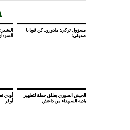
مسؤول تركي: مادورو.. كن قويا يا
البشير:
صديقي!
السودان
الجيش السوري يطلق حملة لتطهير
أودي تط
بادية السويداء من داعش
أوفر