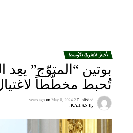
أخبار الشرق الأوسط
بوتين “المتوّج” يعِ
تُحبط مخطّطاً لاغتيا
on
May 8, 2024
2 years ago
Published
P.A.J.S.S.
By