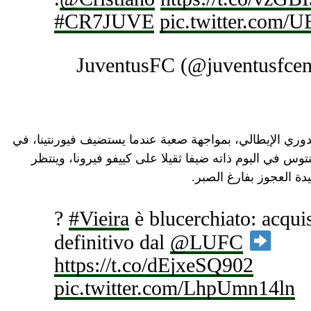
#CR7JUVE
pic.twitter.co
دوري الإيطالي، بمواجهة صعبة عندما يستضيف فيورنتينا، في
نتوس في اليوم ذاته ضيفا ثقيلا على كييفو فيرونا، وينتظر
ة العجوز بفارغ الصبر.
?
#Vieira
è blucerchiato: acquis
definitivo dal
@LUFC
https://t.co/dEjxeSQ902
pic.twitter.com/LhpUmn14ln