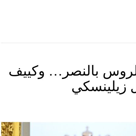
د الروس بالنصر… وكييف
ل زيلينسكي