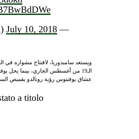
m/UB7BwBdDWe
July 10, 2018
— JuventusFC (@juventusfcen)
ويستعد سامبدوريا، لافتتاح مشواره في ال
الـ19 من أغسطس الجاري، بينما يحل يوف
عشاق يوفنتوس رؤية رونالدو بقميص السيد
tato a titolo