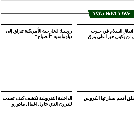
YOU MAY LIKE
 اتفاق السلام في جنوب
روسيا: الخارجية الأمريكية تنزلق إلى
 لن يكون حبرا على ورق
دبلوماسية "الصياح"
لق أفخم سياراتها الكروس
الداخلية الفنزويلية تكشف كيف تصدت
للدرون الذي حاول اغتيال مادورو