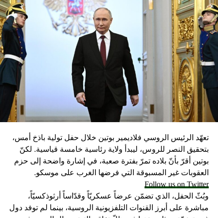
UP NEX
خترع الإنترنت تيم برنرزـ لي يخشى على مستقبل اختراعه
DON'T MISS
فاجعة الطائرة الإثيوبية.. رسالة “حزينة” قبل الرحيل
تعهّد الرئيس الروسي فلاديمير بوتين خلال حفل تولية باذخ أمس،
بتحقيق النصر للروس، ليبدأ ولاية رئاسية خامسة قياسية. لكنّ
بوتين أقرّ بأنّ بلاده تمرّ بفترة صعبة، في إشارة واضحة إلى حزم
العقوبات غير المسبوقة التي فرضها الغرب على موسكو.
Follow us on Twitter
وبُثّ الحفل، الذي تضمّن عرضاً عسكريّاً وقدّاساً أرثوذكسيّاً،
مباشرة على أبرز القنوات التلفزيونية الروسية، بينما لم توفد دول