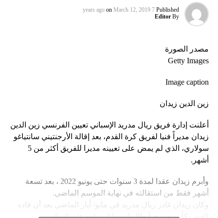
on
March 12, 2019
7 years ago
Published
Editor
By
مصدر الصورة
Getty Images
Image caption
زين الدين زيدان
أعلنت إدارة فريق ريال مدريد الإسباني تعيين الفرنسي زين الدين
زيدان مديراً فنيا لفريق كرة القدم، بعد إقالة الأرجنتيني سانتياغو
سولاري، الذي لم يمض على تعيينه مديرا للفريق أكثر من 5
أشهر.
وأبرم زيدان عقدا لمدة 3 سنوات حتى يونيو 2022 ، بعد تسعة
أشهر فقط من استقالته في نهاية الموسم الماضي.
وكان زيدان غادر ريال مدريد في مايو/ أيار الماضي بعد أن قاده
للفوز بكأس دوري أبطال اوروبا 3 مرات على التوالي.