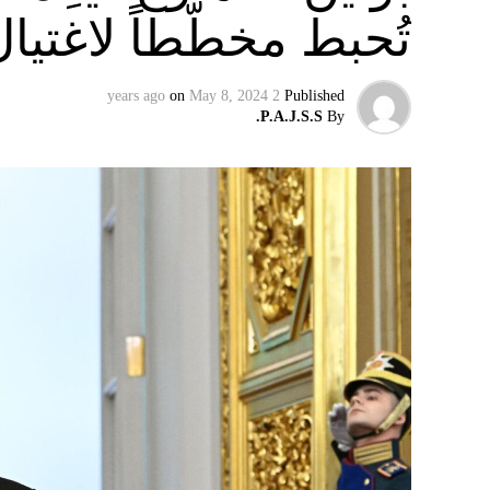
تُحبط مخطّطاً لاغتيا
on
May 8, 2024
2 years ago
Published
P.A.J.S.S.
By