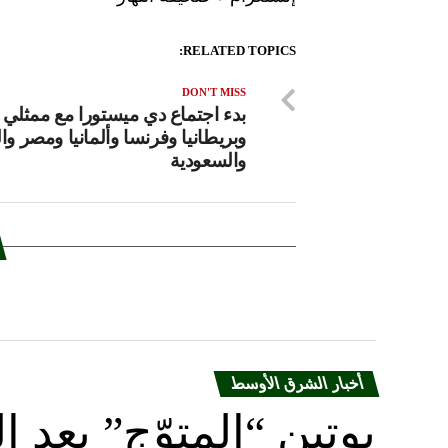
RELATED TOPICS:
DON'T MISS
بدء اجتماع دي ميستورا مع ممثلي أ
وبريطانيا وفرنسا وألمانيا ومصر وا
والسعودية
أخبار الشرق الأوسط
بوتين “المتوّج” يعِ