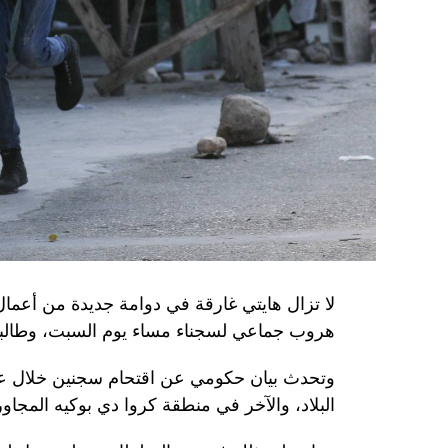
الأوكراني الذي يتولّى أمن المسؤولين الحكوميي
وذكرت الأجهزة أن هذه الشبكة كانت «تحت إشر
المسؤولَين «نقلا معلومات سرّية» إلى روسيا، مؤ
جهاز أمن» زيلينسكي بهدف «احتجازه كرهينة وق
هذه الشبكة حصل على مسيّرات ومتفجّرات.
من جهة أخرى، انتقد الرئيس الصيني شي جينبين
إلى العاصمة بلغراد، حلف «الناتو»، على خلفية
1999، محذّراً من أن بكين «لن تسمح قط بتكرار حدث تاريخي مأسوي كهذا».
واصطحب الرئيس الفرنسي إيمانويل ماكرون شي إ
لا تزال هايتي غارقة في دوامة جديدة من أعما
من زيارة دولة من شأنها أن تسمح بحوار مباشر 
هروب جماعي لسجناء مساء يوم السبت، وطالبت 
ووصل الزعيمان برفقة زوجتيهما بُعيد الظهر 
وتحدث بيان حكومي عن اقتحام سجنين خلال عط
البلاد، والآخر في منطقة كروا دي بوكيه المجاور
متراً.