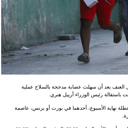
ن.
اف» جهاز الأمن الفدرالي الروسي ويُشتبه في أن
كدةً أنهما كانا يُريدان تجنيد عسكريين «مقرّبين من
تله». وكشفت أجهزة الأمن الأوكرانية أن أحد أعضاء
غ في تصريحات لصحيفة «بوليتيكا» الصربية قبل وصوله
 قصفه «الفاضح» للسفارة الصينية في يوغوسلافيا عام
لى منطقة البيرينيه الجبلية أمس، في اليوم الثاني
ل العنف بعد أن سهلت عصابة مدججة بالسلاح عملية
عن الحرب في أوكرانيا والخلافات التجارية.
باستقالة رئيس الوزراء أرييل هنري.
إلى جبل تورماليه، إحدى محطات الصعود في طواف
لة نهاية الأسبوع، أحدهما في بورت أو برنس، عاصمة
فرنسا للدرّاجات في أعالي البيرينيه في جنوب غرب البلاد، حيث ما زال الطقس شتويّاً على ارتفاع 2115
ة.