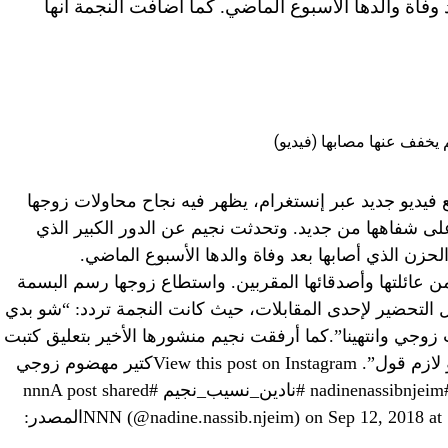
وفاة والدها الأسبوع الماضي. كما أضافت النجمة أنها
ع فيديو جديد عبر إنستغرام، يظهر فيه نجاح محاولات زوجها
ى شفاهها من جديد. وتحدثت نجيم عن الدور الكبير الذي
لحزن الذي أصابها بعد وفاة والدها الأسبوع الماضي.
من عائلتها وأصدقائها المقربين. واستطاع زوجها رسم البسمة
تحضير لإحدى المقابلات، حيث كانت النجمة تردد: “شو بدي
 زوجي وانتهينا”.كما أرفقت نجيم منشورها الأخير بتعليق كتبت
فيه: “كتير مهضوم زوجي بيعرف منيح شو لازم قول”. View this post on Instagramكتير مهضوم زوجي
??? #nadinenassibnjeim #نادين_نسيب_نجيم #nnnA post shared
? نادين نسيب نجيم-NNN (@nadine.nassib.njeim) on Sep 12, 2018 at 11:50pm PDTالمصدر: