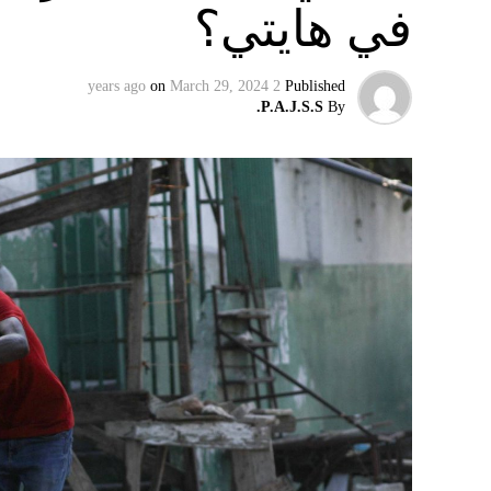
في هايتي؟
وفي تسجيل مصوّر قبل دقائق على توليته، وصفت أ
الرئيس الروسي، بالمخادع، مؤكدةً أن روسيا س
on
March 29, 2024
2 years ago
Published
إقليميّاً، أعلن الجيش البيلاروسي أنّه بدأ مناو
P.A.J.S.S.
By
التكتيكية، في حين أوضح أمين مجلس الأمن الب
بإعلان موسكو عن مناورات نووية وستكون «متزامن
مينسك ستشمل على وجه الخصوص، أنظمة «إسكند
في السياق، أشار رئيس أركان القوات المسلّحة ا
إطار هذا الحدث، تمّت إعادة نشر جزء من القوات
«فور إنجاز عملية الانتشار هذه، سنستعرض المسا
غير الاستراتيجية».
وفي أوكرانيا، فكّكت أجهزة الأمن شبكة من العمل
يعدّون لاغتيال الرئيس الأوكراني» فولوديمير 
الاستخبارات العسكرية كيريلو بودانوف، بناءً ع
ضابطَي أمن، مشيرةً إلى أن المشتبه فيهما اللذ