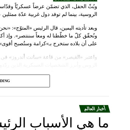
وبُثّ الحفل، الذي تضمّن عرضاً عسكريّاً وقدّاساً
الروسية، بينما لم توفد دول غربية عدّة ممثلين 
وبعد تأديته اليمين، قال الرئيس «المتوّج»: «نح
ونُحقّق كلّ ما خطّطنا له ومعاً سننتصر». وإذ أك
على أن بلاده ستخرج بـ»كرامة وستُصبح أقوى».
واعتبر «القيصر» من قاعة «سانت أندروز» في 
الروس وأبرز الشخصيات العسكرية الذين ردّدو
ومسؤولية ومهمّة مقدّسة».
ADING
وبعدما وقف بمفرده تحت المطر بينما شاهد عرضا
البطريرك كيريل الذي قال: «فليكن الله في عونك
بالحاكم في العصور الوسطى ألكسندر نيفسكي بين
أخبار العالم
ويأتي حفل التولية قبل يومين على احتفال روسيا
ما هي الأسباب الرئي
السلطات حواجز في وسط موسكو قبل المناسبت