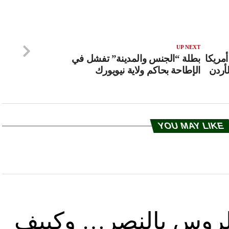
UP NEXT
مريكا
بطلة “الجنس والمدينة” تفشل في
لأردن
الإطاحة بحاكم ولاية نيويورك
YOU MAY LIKE
د الروس بالنصر… وكييف