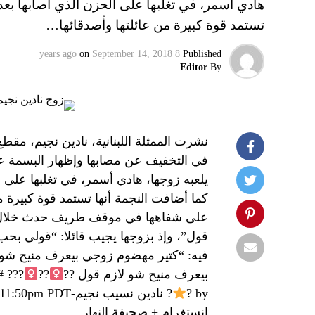
هادي أسمر، في تغلبها على الحزن الذي أصابها بعد 
تستمد قوة كبيرة من عائلتها وأصدقائها…
on
September 14, 2018
8 years ago
Published
Editor
By
نشرت الممثلة اللبنانية، نادين نجيم، مقط
في التخفيف عن مصابها وإظهار البسمة عل
يلعبه زوجها، هادي أسمر، في تغلبها على ا
كما أضافت النجمة أنها تستمد قوة كبيرة 
على شفاهها في موقف طريف حدث خلال ال
قول”، وإذ بزوجها يجيب قائلا: “قولي بحب
بيعرف منيح شو لازم قول ??‍
??‍
by ?
إنستغرام + صحيفة النهار