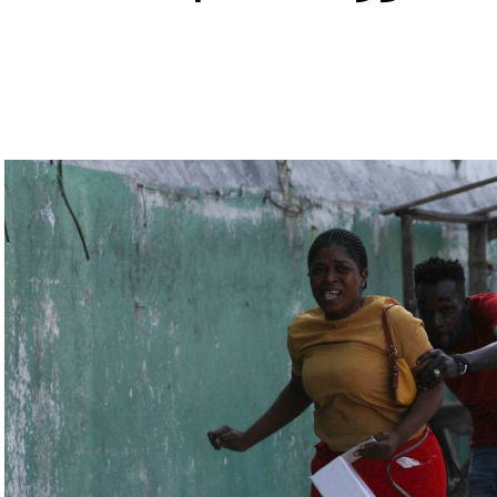
رملة المعارض أليكسي نافالني، يوليا نافالنايا،
تبقى غارقة في النزاعات طالما أنه في السلطة.
رة للتحقّق من درجة استعداد قاذفات الأسلحة النووية
يلاروسي ألكسندر فولفوفيتش أنّ هذه المناورة مرتبطة
ة» مع التدريبات الروسية، لافتاً إلى أنّ مناورة
ر» الصاروخية وطائرات «سو 25».
لبيلاروسية الجنرال فيكتور غوليفيتش إلى أنّه «في
 ووسائل الطيران في مطار احتياطي»، لافتاً إلى أنّه
ئل المتعلّقة بالاستعدادات لاستخدام الأسلحة النووية
اء التابعين لجهاز الأمن الفدرالي الروسي «كانوا
زيلينسكي ومسؤولين كبار آخرين، مثل رئيس جهاز
لى أوامر من موسكو. وأوقفت الأجهزة الأوكرانية
َين أوقفا «شخصان برتبة كولونيل» من جهاز الدولة