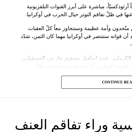
 أرثوذكسيّاً، مباشرة على أبرز القنوات التلفزيونية
عنها في ظلّ تفاقم التوتر حيال الحرب في أوكرانيا.
ن متّحدون وأمة عظيمة وسنتجاوز معاً كلّ العقبات
د أن قواته ستنتصر في أوكرانيا مهما كان الثمن، شدّد
الكرملين، حيث استُقبل بتصفيق حار من المسؤولين
ا النشيد الوطني، أن «خدمة روسيا شرف هائل
CONTINUE RE
ً عسكريّاً، باركه رئيس الكنيسة الأرثوذكسية الروسية
 لمواصلة المهمّة التي سخّرك لها»، مشبّهاً بوتين
ما تمنّى له الحكم الأبدي.
 بـ»عيد النصر» في التاسع من أيار، فيما أقامت
سية وراء تفاقم العنف
َين.