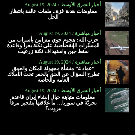
أخبار الشرق الأوسط
August 19, 2024
مفاوضات هدنة غزة.. ملفات عالقة بانتظار
الحل
أخبار مباشرة
August 19, 2024
حزب الله: هجوم جوي متزامن بأسراب من
المسيّرات الإنقضاضية على ثكنة يعرا وقاعدة
سنط جين واستهداف ثكنة زرعيت
أخبار مباشرة
August 19, 2024
“عماد 4” منشأة مجهولة المكان والعمق
تطرح السؤال عن الحق بالحفر تحت الأملاك
العامة والخاصة
أخبار الشرق الأوسط
August 19, 2024
معلومات متباينة حيال إنشاء إيران قاعدة
بحريّة في سوريا… ما علاقتها بتفجير مرفأ
بيروت؟