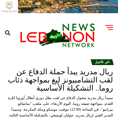
اخر الاخبار
ريال مدريد يبدأ حملة الدفاع عن
لقب التشامبيونز ليغ بمواجهة ذئاب
روما.. التشكيلة الأساسية
سيبدأ ريال مدريد مشوار الدفاع عن لقب بطل دوري أبطال أوروبا لكرة
القدم، بمواجهة ضيفه روما، اليوم الأربعاء، على ملعب “سانتياغو
بيرنابيو”، في الساعة (22:00) بتوقيت موسكو ومكة المكرمة. وسيبدأ
المدير الفني لريال مدريد، جوليان لوبيتيغي، بالتشكيلة الأساسية التالية،