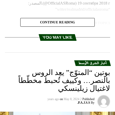
(@OfficialASRoma) 19 сентября 2018 г.المصدر:
“witter/realmadrid/officialasroma”
CONTINUE READING
RELATED TOPICS:
UP NEX
وسيا تعزز التعاون مع الصين لتطوير أجهزة ليزر حديثة
YOU MAY LIKE
DON'T MISS
رونالدو يعود إلى إسبانيا بقميص يوفنتوس .. التشكيلة
الأساسية
أخبار الشرق الأوسط
بوتين “المتوّج” يعِد الروس
بالنصر… وكييف تُحبط مخطّطاً
لاغتيال زيلينسكي
on
May 8, 2024
2 years ago
Published
P.A.J.S.S.
By