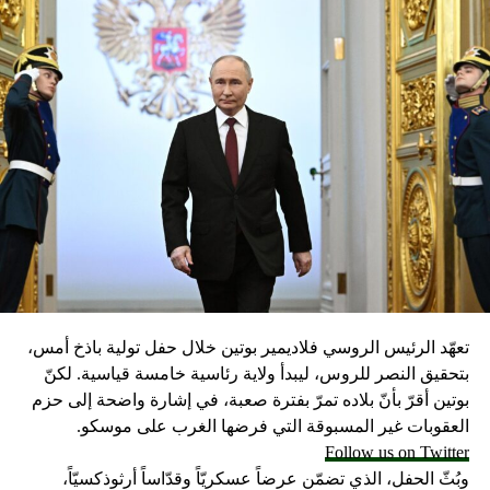
تعهّد الرئيس الروسي فلاديمير بوتين خلال حفل تولية باذخ أمس،
بتحقيق النصر للروس، ليبدأ ولاية رئاسية خامسة قياسية. لكنّ
بوتين أقرّ بأنّ بلاده تمرّ بفترة صعبة، في إشارة واضحة إلى حزم
العقوبات غير المسبوقة التي فرضها الغرب على موسكو.
Follow us on Twitter
وبُثّ الحفل، الذي تضمّن عرضاً عسكريّاً وقدّاساً أرثوذكسيّاً،