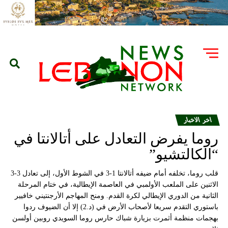
اخر الاخبار
روما يفرض التعادل على أتالانتا في
“الكالتشيو”
قلب روما، تخلفه أمام ضيفه أتالانتا 1-3 في الشوط الأول، إلى تعادل 3-3
الاثنين على الملعب الأولمبي في العاصمة الإيطالية، في ختام المرحلة
الثانية من الدوري الإيطالي لكرة القدم. ومنح المهاجم الأرجنتيني خافيير
باستوري التقدم سريعا لأصحاب الأرض في (د.2) إلا أن الضيوف ردوا
بهجمات منظمة أثمرت بزيارة شباك حارس روما السويدي روبين أولسن