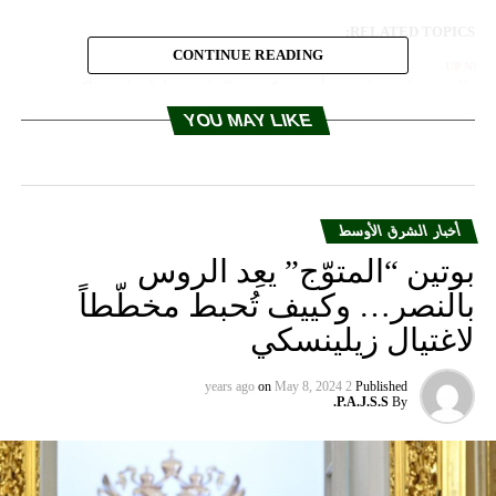
RELATED TOPICS:
CONTINUE READING
UP NEX
عد الضغوط.. ترامب يأمر بتنكيس العلم حدادا على ماكين
YOU MAY LIKE
DON'T MISS
أسرار “الجمهورية”: لهذا السبب بدأ وزير بـ”إطلاق النار”
على حزب صديق!
أخبار الشرق الأوسط
بوتين “المتوّج” يعِد الروس
بالنصر… وكييف تُحبط مخطّطاً
لاغتيال زيلينسكي
on
May 8, 2024
2 years ago
Published
P.A.J.S.S.
By