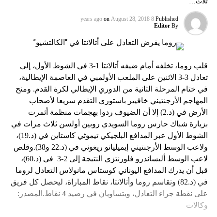
ثلاث…
on
August 28, 2018
8 years ago
Published
Editor
By
قلب روما، تخلفه أمام ضيفه أتالانتا 1-3 في الشوط الأول، إلى
تعادل 3-3 الاثنين على الملعب الأولمبي في العاصمة الإيطالية،
في ختام المرحلة الثانية من الدوري الإيطالي لكرة القدم. ومنح
المهاجم الأرجنتيني خافيير باستوري التقدم سريعا لأصحاب
الأرض في (د.2) إلا أن الضيوف ردوا بهجمات منظمة أثمرت
بزيارة شباك حارس روما السويدي روبين أولسن ثلاث مرات في
الشوط الأول عبر المدافع البلجيكي تيموثي كاستاين في (د.19)،
ولاعب الوسط الأرجنتيني إيميليانو ريغوني في (د.22 و38).وقلص
لاعب الوسط أليساندرو فلورنتزي النتيجة إلى 2-3 في (د.60)،
قبل أن يدرك المدافع اليوناني كوستاس مانولاس التعادل لروما
في (د.82) وتقاسم روما وأتالانتا، نقاط المباراة، ليحصل كل فريق
على نقطة جراء التعادل، ويتساويان في رصيد 4 نقاط.المصدر:
وكالات