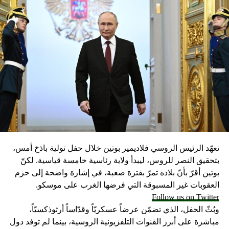
تعهّد الرئيس الروسي فلاديمير بوتين خلال حفل تولية باذخ أمس،
بتحقيق النصر للروس، ليبدأ ولاية رئاسية خامسة قياسية. لكنّ
بوتين أقرّ بأنّ بلاده تمرّ بفترة صعبة، في إشارة واضحة إلى حزم
العقوبات غير المسبوقة التي فرضها الغرب على موسكو.
Follow us on Twitter
وبُثّ الحفل، الذي تضمّن عرضاً عسكريّاً وقدّاساً أرثوذكسيّاً،
مباشرة على أبرز القنوات التلفزيونية الروسية، بينما لم توفد دول