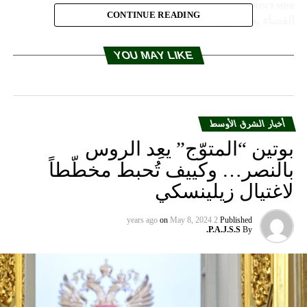
DON'T MISS
CONTINUE READING
الفضاء يعود من جديد تحت سيطرة روسيا
YOU MAY LIKE
أخبار الشرق الأوسط
بوتين “المتوّج” يعِد الروس
بالنصر… وكييف تُحبط مخطّطاً
لاغتيال زيلينسكي
on
May 8, 2024
2 years ago
Published
P.A.J.S.S.
By