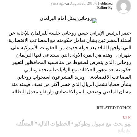
on
August 28, 2018
8 years ago
Published
Editor
By
حضر الرئيس الإيراني حسن روحاني جلسة للبرلمان للإجابة عن
أسئلة المشرعين بشأن تعامل حكومته مع المصاعب الاقتصادية
التي تواجهها البلاد بعد جولة جديدة من العقوبات الأميركية على
طهران. وهذه هي المرة الأولى التي يستدعي فيها البرلمان
روحاني، الذي يتعرض لضغوط من منافسيه المحافظين لتغيير
حكومته بعد تدهور العلاقات مع الولايات المتحدة وتنامي
المصاعب الاقتصادية. ويريد المشرعون استجواب روحاني
بشأن قضايا تشمل الريال الذي خسر أكثر من نصف قيمته منذ
نيسان الماضي وضعف النمو الاقتصادي وارتفاع معدل البطالة.
RELATED TOPICS:
UP NEX
ومبيو بحث مع سيول وطوكيو “الخطوات التالية” المتعلّقة
بيونغ يانغ