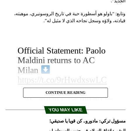
الجديد”.
وتابع: “باولو هو أسطورة حية في تاريخ الروسونيري، موهبته،
قيادته، ولاؤه وسجل نجاحه الذي لا مثيل له”.
Official Statement: Paolo
Maldini returns to AC
Milan
https://t.co/9rHwdxswLC
CONTINUE READING
— AC Milan (@acmilan)
August 5, 2018
YOU MAY LIKE
مسؤول تركي: مادورو.. كن قويا يا صديقي!
البشير: اتفاق السلام في جنوب السودان لن