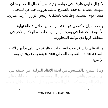
لا تزال هايتي غارقة في دوامة جديدة من أعمال العنف بعد أن
في السياق، أشار رئيس أركان القوات المسلّحة البيلاروسية
سهلت عصابة مدججة بالسلاح عملية هروب جماعي لسجناء
الجنرال فيكتور غوليفيتش إلى أنّه «في إطار هذا الحدث، تمّت
مساء يوم السبت، وطالبت باستقالة رئيس الوزراء أرييل هنري.
إعادة نشر جزء من القوات ووسائل الطيران في مطار
وتحدث بيان حكومي عن اقتحام سجنين خلال عطلة نهاية
احتياطي»، لافتاً إلى أنّه «فور إنجاز عملية الانتشار هذه،
الأسبوع، أحدهما في بورت أو برنس، عاصمة البلاد، والآخر في
سنستعرض المسائل المتعلّقة بالاستعدادات لاستخدام الأسلحة
منطقة كروا دي بوكيه المجاورة.
النووية غير الاستراتيجية».
وبناء على ذلك فرضت السلطات حظر تجول ليلي بدأ يوم الأحد
وفي أوكرانيا، فكّكت أجهزة الأمن شبكة من العملاء التابعين
الساعة 20:00 بالتوقيت المحلي (01:00 بتوقيت غرينتش يوم
لجهاز الأمن الفدرالي الروسي «كانوا يعدّون لاغتيال الرئيس
الإثنين).
الأوكراني» فولوديمير زيلينسكي ومسؤولين كبار آخرين، مثل
رئيس جهاز الاستخبارات العسكرية كيريلو بودانوف، بناءً على
وقال سيرج دالكسيس، من لجنة الإنقاذ الدولية، في حديثه لبي
أوامر من موسكو. وأوقفت الأجهزة الأوكرانية ضابطَي أمن،
بي سي من هايتي، إنه منذ يوم الجمعة، سيطرت العصابات على
مشيرةً إلى أن المشتبه فيهما اللذَين أوقفا «شخصان برتبة
مراكز الشرطة، كما “قُتل العديد من رجال الشرطة خلال عطلة
كولونيل» من جهاز الدولة الأوكراني الذي يتولّى أمن المسؤولين
نهاية الأسبوع”.
الحكوميين.
CONTINUE READING
وأدى ذلك إلى تشتيت انتباه السلطات وتسهيل تنفيذ هجوم منسق
وذكرت الأجهزة أن هذه الشبكة كانت «تحت إشراف» جهاز الأمن
ومخطط له على السجون.
الفدرالي الروسي ويُشتبه في أن المسؤولَين «نقلا معلومات