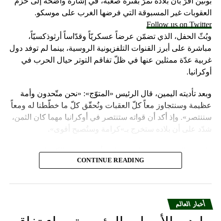
بوتين أقرّ بأنّ بلاده تمرّ بفترة صعبة، في إشارة واضحة إلى حزم
العقوبات غير المسبوقة التي فرضها الغرب على موسكو.
Follow us on Twitter
وبُثّ الحفل، الذي تضمّن عرضاً عسكريّاً وقدّاساً أرثوذكسيّاً،
مباشرة على أبرز القنوات التلفزيونية الروسية، بينما لم توفد دول
غربية عدّة ممثلين عنها في ظلّ تفاقم التوتر حيال الحرب في
أوكرانيا.
وبعد تأديته اليمين، قال الرئيس «المتوّج»: «نحن متّحدون وأمة
عظيمة وسنتجاوز معاً كلّ العقبات ونُحقّق كلّ ما خطّطنا له ومعاً
سننتصر». وإذ أكد أن قواته ستنتصر في أوكرانيا مهما كان الثمن،
شدّد على أن بلاده ستخرج بـ»كرامة وستُصبح أقوى».
واعتبر «القيصر» من قاعة «سانت أندروز» في الكرملين، حيث
CONTINUE READING
استُقبل بتصفيق حار من المسؤولين الروس وأبرز الشخصيات
العسكرية الذين ردّدوا النشيد الوطني، أن «خدمة روسيا شرف
هائل ومسؤولية ومهمّة مقدّسة».
أخبار العالم
وبعدما وقف بمفرده تحت المطر بينما شاهد عرضاً عسكريّاً،
باركه رئيس الكنيسة الأرثوذكسية الروسية البطريرك كيريل الذي