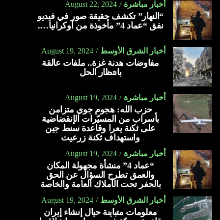
أخبار مباشرة
August 22, 2024
“النهار” تكشف حقيقة صور في فيديو
نفق “عماد 4” مأخوذة من أوكرانيا….
أخبار الشرق الأوسط
August 19, 2024
مفاوضات هدنة غزة.. ملفات عالقة
بانتظار الحل
أخبار مباشرة
August 19, 2024
حزب الله: هجوم جوي متزامن
بأسراب من المسيّرات الإنقضاضية
على ثكنة يعرا وقاعدة سنط جين
واستهداف ثكنة زرعيت
أخبار مباشرة
August 19, 2024
“عماد 4” منشأة مجهولة المكان
والعمق تطرح السؤال عن الحق
بالحفر تحت الأملاك العامة والخاصة
أخبار الشرق الأوسط
August 19, 2024
معلومات متباينة حيال إنشاء إيران