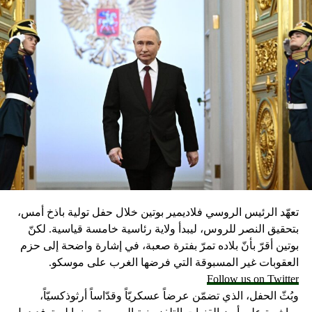
تعهّد الرئيس الروسي فلاديمير بوتين خلال حفل تولية باذخ أمس،
بتحقيق النصر للروس، ليبدأ ولاية رئاسية خامسة قياسية. لكنّ
بوتين أقرّ بأنّ بلاده تمرّ بفترة صعبة، في إشارة واضحة إلى حزم
العقوبات غير المسبوقة التي فرضها الغرب على موسكو.
Follow us on Twitter
وبُثّ الحفل، الذي تضمّن عرضاً عسكريّاً وقدّاساً أرثوذكسيّاً،