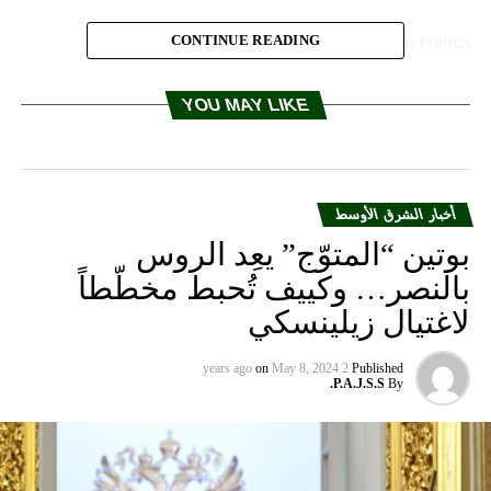
CONTINUE READING
RELATED TOPICS:
UP NEX
.ف.ب: ترامب يقول انه يتوقع قمة ثانية مع كوريا الشمالية
YOU MAY LIKE
في وقت قريب”
DON'T MISS
السفارة الإسرائيلية في موسكو تمتنع من التعليق على تزويد
سوريا بـ”إس – 300″
أخبار الشرق الأوسط
بوتين “المتوّج” يعِد الروس
بالنصر… وكييف تُحبط مخطّطاً
لاغتيال زيلينسكي
on
May 8, 2024
2 years ago
Published
P.A.J.S.S.
By