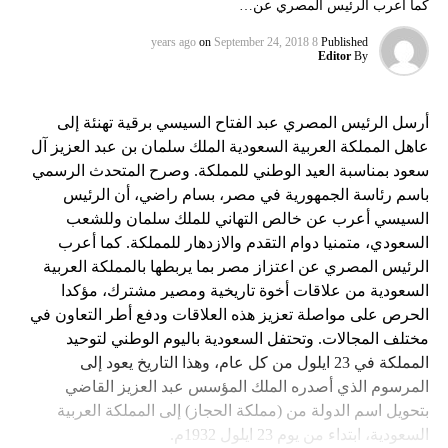
كما أعرب الرئيس المصري عن…
on
September 24, 2018
8 years ago
Published
Editor
By
أرسل الرئيس المصري عبد الفتاح السيسي برقية تهنئة إلى
عاهل المملكة العربية السعودية الملك سلمان بن عبد العزيز آل
سعود بمناسبة العيد الوطني للمملكة. وصرح المتحدث الرسمي
باسم رئاسة الجمهورية في مصر، بسام راضي، أن الرئيس
السيسي أعرب عن خالص التهاني للملك سلمان وللشعب
السعودي، متمنيا دوام التقدم والازدهار للمملكة. كما أعرب
الرئيس المصري عن اعتزاز مصر بما يربطها بالمملكة العربية
السعودية من علاقات أخوة تاريخية ومصير مشترك، مؤكدا
الحرص على مواصلة تعزيز هذه العلاقات ودفع أطر التعاون في
مختلف المجالات. وتحتفل السعودية باليوم الوطني لتوحيد
المملكة في 23 ايلول من كل عام، وهذا التاريخ يعود إلى
المرسوم الذي أصدره الملك المؤسس عبد العزيز القاضي
بتحويل اسم الدولة من (مملكة الحجاز) إلى المملكة العربية
السعودية، ابتداء من يوم 23 ايلول 1932م.