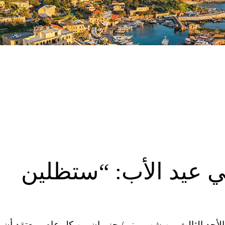
ي عيد الأب: “ستظلين
د الأب في الأحد الثالث من شهر يونيو/ حزيران من كل عام. ويعتقد أن