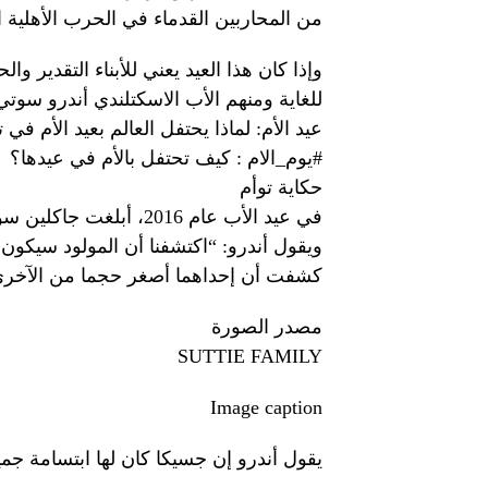
من المحاربين القدماء في الحرب الأهلية ال
وإذا كان هذا العيد يعني للأبناء التقدير و
للغاية ومنهم الأب الاسكتلندي أندرو سوتي
عيد الأم: لماذا يحتفل العالم بعيد الأم في
#يوم_الام : كيف تحتفل بالأم في عيدها؟
حكاية توأم
في عيد الأب عام 2016، أبلغت جاكلين سوتي زوجها أندرو أنه سيصبح أبا.
ويقول أندرو: “اكتشفنا أن المولود سيكون ف
كشفت أن إحداهما أصغر حجما من الآخرى
مصدر الصورة
SUTTIE FAMILY
Image caption
يقول أندرو إن جسيكا كان لها ابتسامة جمي