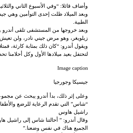
وأضاف قائلا: “وفي الأسبوع الثاني والثلاثي
وبعد الميلاد ظلت إحدى التوأمين وهي جيس
الطبية.
وبعد خروجها من المستشفى تلقى أندرو وجا
زيلويغر، وهو مرض جيني نادر، ولن تعيش 
ويقول أندرو: “كان ذلك بمثابة كارثة، فمتل
لتحتفل بعيد ميلادها الأول وكل أحلامنا 
Image caption
جيسيكا وجورجيا
وعلى إثر ذلك، بدأ أندرو يبحث عن مجم
“شاس” التي تقدم الرعاية للرضع والأطفا
راشيل هاوس
وقال أندرو: ” أحالتنا شاس إلى راشيل هاو
الجميع هناك في نفس وضعنا.”