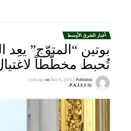
أخبار الشرق الأوسط
بوتين “المتوّج” يعِ
تُحبط مخطّطاً لاغتيا
on
May 8, 2024
2 years ago
Published
P.A.J.S.S.
By