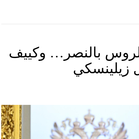
د الروس بالنصر… وكييف
ل زيلينسكي