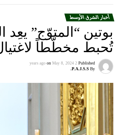
أخبار الشرق الأوسط
بوتين “المتوّج” يعِ
تُحبط مخطّطاً لاغتيا
on
May 8, 2024
2 years ago
Published
P.A.J.S.S.
By