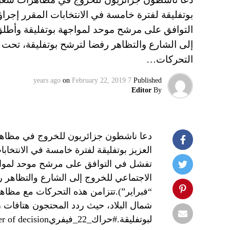
بوتفليقة لفترة خامسة في الانتخابات المقرر إجرا
التوافق على مرشح موحد لمواجهة بوتفليقة وأطلق
التحركات…
on
February 22, 2019
7 years ago
Published
Editor
By
دعا ناشطون جزائريون للخروج في مظاهرا
العزيز بوتفليقة لفترة خامسة في الانتخاب
تفشل في التوافق على مرشح موحد لمواجه
“فبراير”).تتزامن هذه التحركات مع مظاه
شمال البلاد، حيث ردد المحتجون هتافات 
لبوتفليقة.#حراك_22