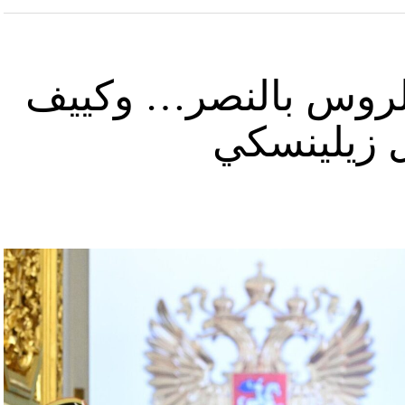
د الروس بالنصر… وكييف
ل زيلينسكي