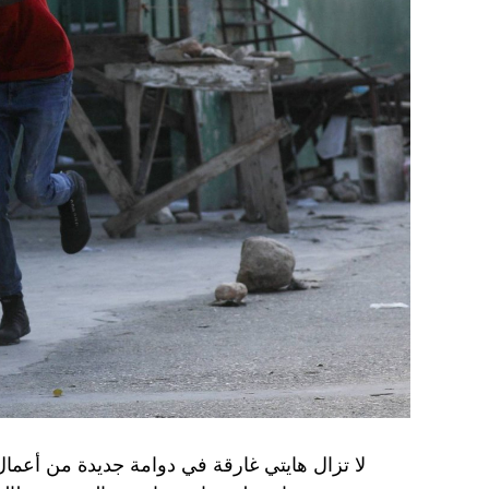
وفي أوكرانيا، فكّكت أجهزة الأمن شبكة من العمل
يعدّون لاغتيال الرئيس الأوكراني» فولوديمير 
الاستخبارات العسكرية كيريلو بودانوف، بناءً ع
ضابطَي أمن، مشيرةً إلى أن المشتبه فيهما اللذ
الأوكراني الذي يتولّى أمن المسؤولين الحكوميي
وذكرت الأجهزة أن هذه الشبكة كانت «تحت إشر
المسؤولَين «نقلا معلومات سرّية» إلى روسيا، مؤ
جهاز أمن» زيلينسكي بهدف «احتجازه كرهينة وق
هذه الشبكة حصل على مسيّرات ومتفجّرات.
من جهة أخرى، انتقد الرئيس الصيني شي جينبين
إلى العاصمة بلغراد، حلف «الناتو»، على خلفية
1999، محذّراً من أن بكين «لن تسمح قط بتكرار حدث تاريخي مأسوي كهذا».
واصطحب الرئيس الفرنسي إيمانويل ماكرون شي إ
لا تزال هايتي غارقة في دوامة جديدة من أعما
من زيارة دولة من شأنها أن تسمح بحوار مباشر 