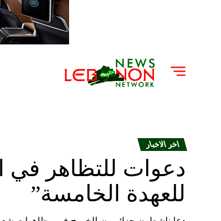
اخر الاخبار
دعوات للتظاهر في ال
للعهدة الخامسة”
دعا ناشطون جزائريون للخروج في مظاهرات شعبية،