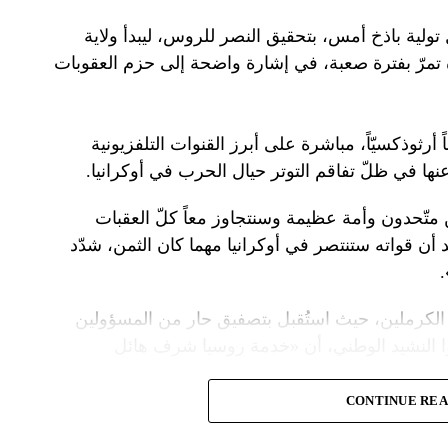
تولية باذخ أمس، بتحقيق النصر للروس، ليبدأ ولاية
ده تمرّ بفترة صعبة، في إشارة واضحة إلى حزم العقوبات
 أرثوذكسيّاً، مباشرة على أبرز القنوات التلفزيونية
عنها في ظلّ تفاقم التوتر حيال الحرب في أوكرانيا.
ن متّحدون وأمة عظيمة وسنتجاوز معاً كلّ العقبات
د أن قواته ستنتصر في أوكرانيا مهما كان الثمن، شدّد
الكرملين، حيث استُقبل بتصفيق حار من المسؤولين
ا النشيد الوطني، أن «خدمة روسيا شرف هائل
CONTINUE RE
ً عسكريّاً، باركه رئيس الكنيسة الأرثوذكسية الروسية
 لمواصلة المهمّة التي سخّرك لها»، مشبّهاً بوتين