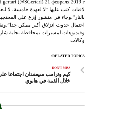
لافتات كتب عليها “لا لعهدة خامسة، لا لل
بالنار”.وجاء في منشور وُزع على المحتجي
احتمال حدوث انزلاق أكبر ممكن جدا”.ونق
وفيديوهات لمسيرات بمحافظة بجاية شارك 
وكالات
RELATED TOPICS:
DON'T MISS
كيم وترامب سيعقدان اجتماعا على 
خلال القمة في هانوي