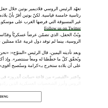
تعهّد الرئيس الروسي فلاديمير بوتين خلال حفل 
رئاسية خامسة قياسية. لكنّ بوتين أقرّ بأنّ بلا
غير المسبوقة التي فرضها الغرب على موسكو.
Follow us on Twitter
وبُثّ الحفل، الذي تضمّن عرضاً عسكريّاً وقدّاساً
الروسية، بينما لم توفد دول غربية عدّة ممثلين 
وبعد تأديته اليمين، قال الرئيس «المتوّج»: «نح
ونُحقّق كلّ ما خطّطنا له ومعاً سننتصر». وإذ أك
على أن بلاده ستخرج بـ»كرامة وستُصبح أقوى».
واعتبر «القيصر» من قاعة «سانت أندروز» في 
الروس وأبرز الشخصيات العسكرية الذين ردّدو
ومسؤولية ومهمّة مقدّسة».
ADING
وبعدما وقف بمفرده تحت المطر بينما شاهد عرضا
البطريرك كيريل الذي قال: «فليكن الله في عونك