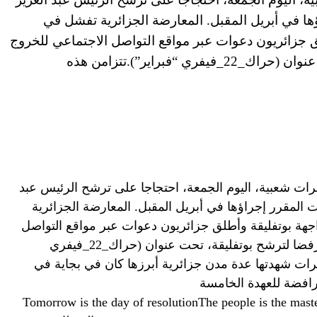
ؤها في أبريل المقبل. المعارضة الجزائرية تفشل في
 جزائريون دعوات عبر مواقع التواصل الاجتماعي للخروج
إلى الشارع والتظاهر رفضا لترشح بوتفليقة، تحت عنوان (حراك_22_فيفري “فبراير”).تتزامن هذه
ت شعبية، اليوم الجمعة، احتجاجا على ترشح الرئيس عبد
ات المقرر إجراؤها في أبريل المقبل. المعارضة الجزائرية
ة بوتفليقة وأطلق جزائريون دعوات عبر مواقع التواصل
الاجتماعي للخروج إلى الشارع والتظاهر رفضا لترشح بوتفليقة، تحت عنوان (حراك_22_فيفري
رات شهدتها عدة مدن جزائرية أبرزها كان في بجاية في
رافضة للعهدة الخامسة
_فيفريTomorrow is the day of resolutionThe people is the master of decision