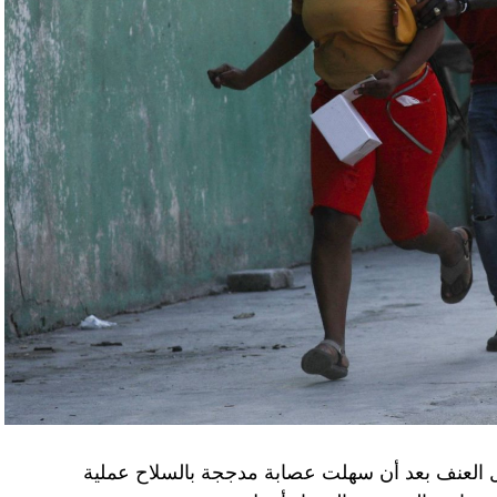
اء التابعين لجهاز الأمن الفدرالي الروسي «كانوا
زيلينسكي ومسؤولين كبار آخرين، مثل رئيس جهاز
لى أوامر من موسكو. وأوقفت الأجهزة الأوكرانية
َين أوقفا «شخصان برتبة كولونيل» من جهاز الدولة
ن.
اف» جهاز الأمن الفدرالي الروسي ويُشتبه في أن
كدةً أنهما كانا يُريدان تجنيد عسكريين «مقرّبين من
تله». وكشفت أجهزة الأمن الأوكرانية أن أحد أعضاء
غ في تصريحات لصحيفة «بوليتيكا» الصربية قبل وصوله
 قصفه «الفاضح» للسفارة الصينية في يوغوسلافيا عام
لى منطقة البيرينيه الجبلية أمس، في اليوم الثاني
ل العنف بعد أن سهلت عصابة مدججة بالسلاح عملية
عن الحرب في أوكرانيا والخلافات التجارية.