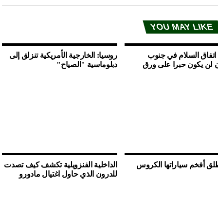
YOU MAY LIKE
 اتفاق السلام في جنوب
روسيا: الخارجية الأمريكية تنزلق إلى
 لن يكون حبرا على ورق
دبلوماسية "الصياح"
لق أفخم سياراتها الكروس
الداخلية الفنزويلية تكشف كيف تصدت
للدرون الذي حاول اغتيال مادورو