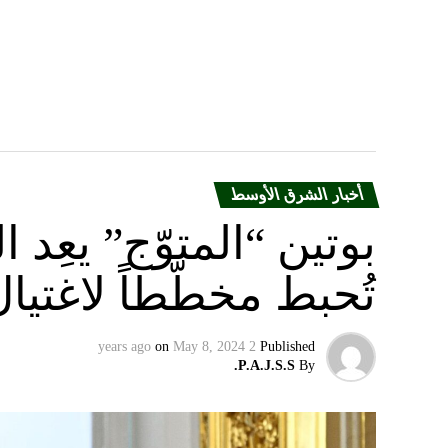
أخبار الشرق الأوسط
بوتين “المتوّج” يعِ
تُحبط مخطّطاً لاغتيا
on
May 8, 2024
2 years ago
Published
P.A.J.S.S.
By