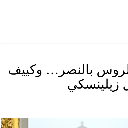
د الروس بالنصر… وكييف
ل زيلينسكي