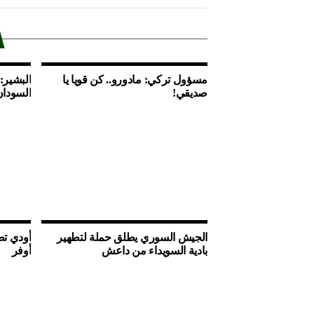
مسؤول تركي: مادورو.. كن قويا يا
البشير:
صديقي!
السودان
الجيش السوري يطلق حملة لتطهير
أودي تط
بادية السويداء من داعش
أوفر