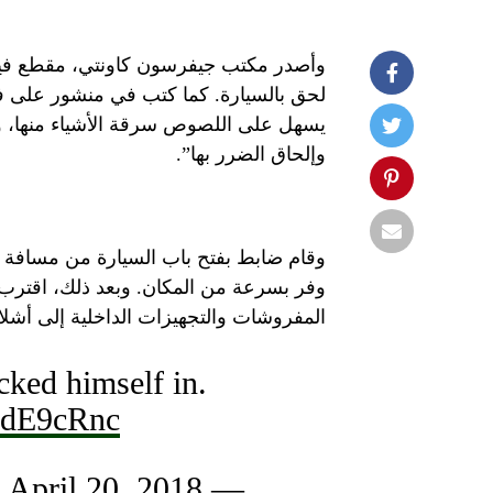
وأصدر مكتب جيفرسون كاونتي، مقطع فيديو
لحق بالسيارة. كما كتب في منشور على فيس
يسهل على اللصوص سرقة الأشياء منها، ولكن
وإلحاق الضرر بها”.
وقام ضابط بفتح باب السيارة من مسافة آ
وفر بسرعة من المكان. وبعد ذلك، اقترب 
المفروشات والتجهيزات الداخلية إلى أشلاء
cked himself in.
2GdE9cRnc
April 20, 2018
— RT (@RT_com)