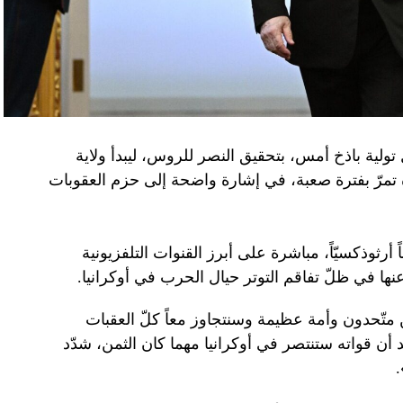
تولية باذخ أمس، بتحقيق النصر للروس، ليبدأ ولاية
ده تمرّ بفترة صعبة، في إشارة واضحة إلى حزم العقوبات
 أرثوذكسيّاً، مباشرة على أبرز القنوات التلفزيونية
عنها في ظلّ تفاقم التوتر حيال الحرب في أوكرانيا.
ن متّحدون وأمة عظيمة وسنتجاوز معاً كلّ العقبات
د أن قواته ستنتصر في أوكرانيا مهما كان الثمن، شدّد