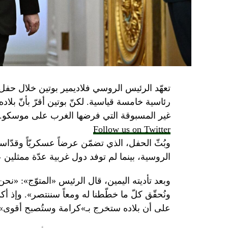
تعهّد الرئيس الروسي فلاديمير بوتين خلال حفل 
رئاسية خامسة قياسية. لكنّ بوتين أقرّ بأنّ بلا
غير المسبوقة التي فرضها الغرب على موسكو.
Follow us on Twitter
وبُثّ الحفل، الذي تضمّن عرضاً عسكريّاً وقدّاساً
الروسية، بينما لم توفد دول غربية عدّة ممثلين 
وبعد تأديته اليمين، قال الرئيس «المتوّج»: «نح
ونُحقّق كلّ ما خطّطنا له ومعاً سننتصر». وإذ أك
على أن بلاده ستخرج بـ»كرامة وستُصبح أقوى».