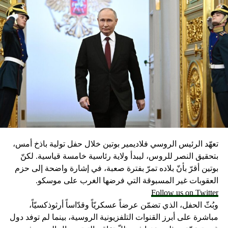
الاجتماعية التي تحدث، وهذا له علاقة مباشرة بما يشعر به
الشخص من وحدة وكآبة”.
كيف تؤثر وسائل التواصل الاجتماعي على قبول ملامحنا؟
مصدر الصورة
Getty Images
Image caption
وسائل التواصل الاجتماعي تولد شعوراً بالوحدة والكآبة وكلما زاد
الوقت التي يمضيه المرء عليها زاد هذا الشعور
الشعور بالوحدة
تعهّد الرئيس الروسي فلاديمير بوتين خلال حفل تولية باذخ أمس،
أظهر أكبر مسح من نوعه قامت به بي بي سي بالتعاون مع
بتحقيق النصر للروس، ليبدأ ولاية رئاسية خامسة قياسية. لكنّ
مجموعة ويلكوم أن الشباب الذين تتراوح أعمارهم بين 16 و 24
بوتين أقرّ بأنّ بلاده تمرّ بفترة صعبة، في إشارة واضحة إلى حزم
عامًا هم الأكثر شعوراً بالوحدة.
العقوبات غير المسبوقة التي فرضها الغرب على موسكو.
وقد وجدت دراسة قامت بها جامعة أوكسفورد عام 2017 أنه من
Follow us on Twitter
الصعب على الرجال تفادي الشعور بالوحدة.
وبُثّ الحفل، الذي تضمّن عرضاً عسكريّاً وقدّاساً أرثوذكسيّاً،
يقول روبن دنبر الذي لعب دور المشرف على الدراسة: “العامل
مباشرة على أبرز القنوات التلفزيونية الروسية، بينما لم توفد دول
الأساسي في استمرار صداقة فتاة مع أخرى هو مدى الجهد الذي