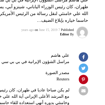
طهران، كان رئيس الوزراء الياباني، شينزو آبي، يست
الله علي خامنئي لنقل رسالة من الرئيس الأمريكي د
حاسما خياره بإبلاغ الضيف…
on
June 15, 2019
7 years ago
Published
Editor
By
علي هاشم
مراسل الشؤون الإيرانية في بي بي سي 
مصدر الصورة
Reuters
لم يكن صباحا عاديا في طهران، كان رئيس ال
مع المرشد الأعلى الإيراني آية الله علي 
وخامنئي بدوره أنهى استعداده للقاء حاسم