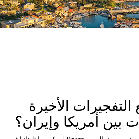
التفجيرات الأخيرة
 بين أمريكا وإيران؟
علي هاشم مراسل الشؤون الإيرانية في بي بي سي عربي مصدر الصورة Reuters لم يكن صباحا عاديا في