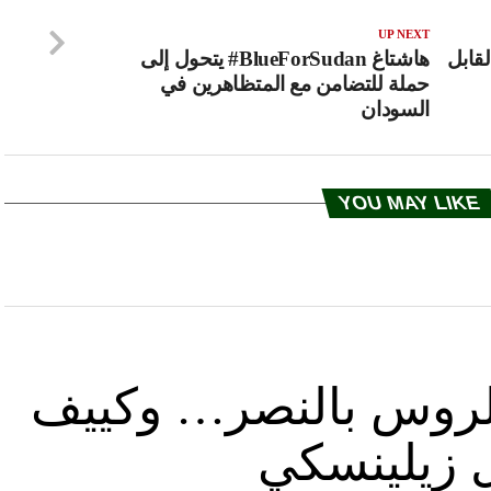
UP NEXT
قابل
هاشتاغ BlueForSudan# يتحول إلى
حملة للتضامن مع المتظاهرين في
السودان
YOU MAY LIKE
د الروس بالنصر… وكييف
ل زيلينسكي