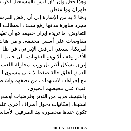
وهذا فعل وإن كان ليس بالمستحيل لكن صع
طهران وواشنطن.
وهنا لا بد من الإشارة إلى أن رفض المرش
مجرد مناورة هدفها رفع سقف المطالب ال
التفاوض، ما تريده إيران حقيقة هو أن تغيّر
مفاوضات على أسس مختلفة، و من هناك يم
أمريكيا، سيعني الرفض الإيراني، في ظل 
الأكثر وقعا، ألا وهو العقوبات، إلى جانب 
إيران بشكل أكبر بل وربما محاولة اللعب
العمق لخلق حالة ضغط لا على مستوى الق
مع إجراءات لاستهداف من تصفهم واشنطن ب
عبء على محيطهم الحيوي.
والنتيجة: مزيد من التوتر وفرضيات أوسع
استبعاد إمكانيات دخول أطراف أخرى على 
تكون عندها محصورة بيد الطرفين الأساس
RELATED TOPICS: