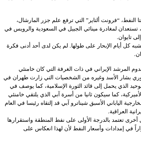
 النفط، “فرونت ألتاير” التي ترفع علم جزر المارشال،
، تستعدان لمغادرة مينائي الجبيل في السعودية والرويس في
لى تايوان.
يشبه كل أيام الإبحار على طولها. لم يكن لدى أحد أدنى فكرة
ن.
وم المرشد الإيراني في ذات الغرفة التي كان خامنئي
سوري بشار الأسد وغيره من الشخصيات التي زارت طهران في
لوحيد الذي يحمل إلى قائد الثورة الإسلامية، كما يوصف في
لأميركية، كما سيكون ثانيا من أسرة آبي الذي يلتقي خامنئي
رجية الياباني الأسبق شيناترو آبي قد إلتقاه رئيسا في العام
ول أخرى تعتمد بالدرجة الأولى على نفط المنطقة واستقرارها
اراً في إمدادات وأسعار النفط لأن لهذا انعكاس على