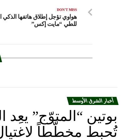
DON'T MISS
هواوي تؤجل إطلاق هاتفها الذكي ال
للطي “مايت إكس”
أخبار الشرق الأوسط
بوتين “المتوّج” يعِ
تُحبط مخطّطاً لاغتيا