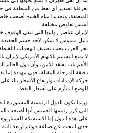
بيد أن نفي طهران لا يمنع تحولها إلى مشتب
بعرقلة تصدير أي نفط من المنطقة في حال
المنطقة، وتحديدا مياه الخليج أضحت خاصر
أسس تفاوض مختلفة
لإيران عناصر روايتها التي تنفي الوقوف خل
دليل ملموس لا يمكن لأحد حسم الحقيقة 
بحر العرب تحت تصنيف الهجمات اللقيطة، 
لا يمنع التسليم بالاتهام الأمريكي لإيران ب
الأهم بات يفتقد للأمن، وأن دول العالم ال
دقيقة للمرحلة المقبلة، فهي مهددة إما ب
حركة الإمدادات وارتفاع الأسعار بناء على
للوضع المتأزم على أسعار النفط.
وربما تكون الدول الرئيسية المستوردة للط
التي كرر رئيسها الخميس أنها أصبحت الم
على هذه الدول إما الاستسلام للسيناريو
جدي للبحث عن صناعة قوائم أربعة ثابتة ل