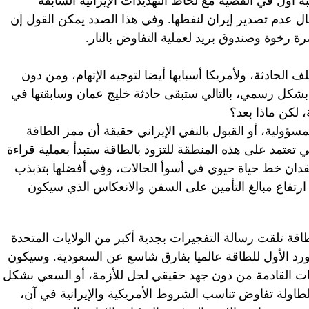
ه أول في القضية مع لحاظ التهديدات الإيرانية السابقة
 عدم تصدير إيران لنفطها. وفي هذا الصدد يمكن القول إن
ة رخوة وصندوق بريد لعملية التفاوض بالنار.
ف الحادثة، ولأمريكا أسبابها أيضا لتوجيه الإتهام، ومن دون
بشكل رسمي، بالتالي ستبقى حادثة خليج عمان وسابقتها في
لكن ماذا بعد؟
المسؤولية، أو القبول بالنفي الإيراني حقيقة أن ممر الطاقة
تي تعتمد على هذه المنطقة للتزود بالطاقة ستبدأ بعملية قراءة
فقدان خط حياة حيوي في أسوأ الحالات، وفِي أفضلها بتذبذب
 ارتفاع مبالغ التأمين على السفن والانعكاس الذي سيكون
اقة تلقت رسالة التفجيرات بجدية أكبر من الولايات المتحدة
ورد الأول للطاقة عالميا بفارق شاسع عن السعودية. وسيكون
هات القادمة من دون جهد حقيقي لحل للأزمة، أو السعي بشكل
طاولة تفاوض تناسب الشروط الأمريكية والإيرانية في آن،