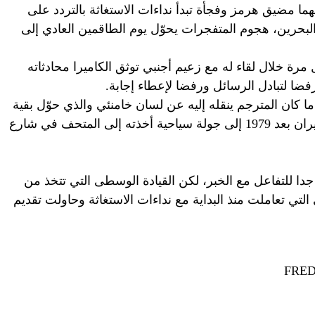
هما مضيق هرمز وفجأة تبدأ نداءات الاستغاثة بالتردد على
لبحرين، هجوم المتفجرات يحوّل يوم الطاقمين العادي إلى
رة خلال لقاء له مع زعيم أجنبي توثق الكاميرا محادثاته
ضا لتبادل الرسائل ورفضا لإعطاء إجابة.
ما كان المترجم ينقله إليه عن لسان خامنئي والذي حوّل بقية
رحلة أول زيارة لرئيس وزراء ياباني إلى إيران بعد 1979 إلى جولة سياحية أخذته إلى المتحف في شارع
جدا للتفاعل مع الخبر، لكن القيادة الوسطى التي تتخذ من
تي تعاملت منذ البداية مع نداءات الاستغاثة وحاولت تقديم
FRED