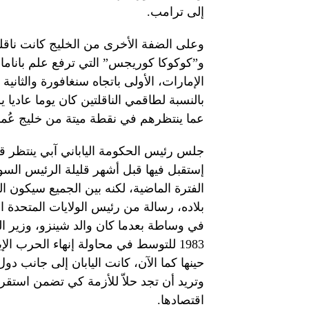
إلى ترامب.
وعلى الضفة الأخرى من الخليج كانت ناقلتا
و”كوكوكا كوريجس” التي ترفع علم باناما
الإمارات، الأولى باتجاه سنغافورة والثانية إ
بالنسبة لطاقمي الناقلتين كان يوما عاديا 
عما ينتظرهم في نقطة ميتة من خليج عُما
جلس رئيس الحكومة الياباني آبي ينتظر قد
إستقبل فيها قبل أشهر قليلة الرئيس ال
الفترة الماضية، لكنه بين الجميع سيكون ا
بلاده، رسالة من رئيس الولايات المتحدة ا
في وساطة بعدما كان والد شينزو، وزير الخا
1983 للتوسط في محاولة إنهاء الحرب الإيرانية العراقية.
حينها كما الآن، كانت اليابان إلى جانب د
وتريد أن تجد حلاّ للأزمة كي تضمن استقر
اقتصادها.