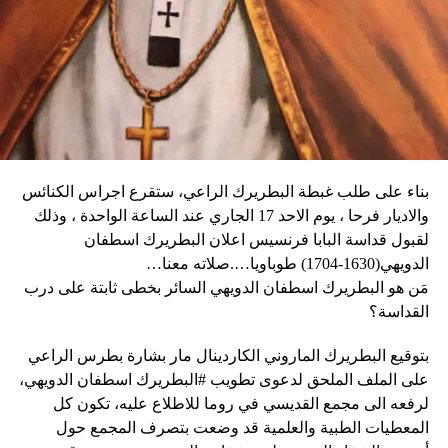
العنف.
يقوم بدعاية للحم الخنزير المحلّي قبل أن يؤكد «أحب الجبن
وأغلقت المدارس والعديد من الشركات في العاصمة أبوابها يوم
كثيراً».
الثلاثاء، كما أبلغ عن أعمال نهب في بعض الأحياء.
وكان شي قد كرّر الإثنين رغبته في العمل بهدف التوصل إلى حلّ
وقال دارين: “المواطنون في حالة رعب، على الرغم من أن
سياسي للحرب في أوكرانيا. وأيّد «هدنة أولمبية» دعا إليها
زعيم العصابة جيمي شيريزير دعا المواطنين إلى عدم الخوف
ماكرون لمناسبة أولمبياد باريس هذا الصيف.
عندما رأوا عصابته تحمل أسلحة، وقال إنهم يريدون فقط الإطاحة
بالحكومة وعدم إلحاق ضرر بالسكان المدنيين”.
بناء على طلب غبطة البطريرك الراعي، ستقرع اجراس الكنائس
وحاولت مجموعة من أفراد العصابات المدججين بالسلاح، يوم
نداء الوطن
والاديار فرحا ، يوم الاحد 17 الجاري عند الساعة الواحدة ، وذلك
الإثنين، السيطرة على مطار توسان لوفرتور الدولي، الأكبر في
لقبول قداسة البابا فرنسيس اعلان البطريرك اسطفان
البلاد، وتبادلوا إطلاق النار مع الشرطة والجنود، مما أدى إلى
الدويهي(1630-1704) طوباويا….صلاته معنا…
إلغاء جميع الرحلات الداخلية والدولية.
مَن هو البطريرك اسطفان الدويهي السائر بخطى ثابتة على درب
القداسة؟
بتوقيع البطريرك الماروني الكاردينال مار بشارة بطرس الراعي
ووفقا لمكتب الهجرة التابع للأمم المتحدة، فر ما لا يقل عن 15
على الملف الملحق لدعوى تطويب #البطريرك اسطفان الدويهي،
ألف شخص من منازلهم منذ عطلة نهاية الأسبوع بسبب أعمال
لرفعه الى مجمع القديسي في روما للاطلاع عليه، تكون كل
العنف.
المعطيات الطبية والعلمية قد وضعت بتصرف المجمع حول