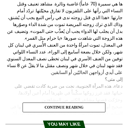
ها هي سميرة (70 عاماً) غاضبة وثائرة. مشاهد تعنيف وقتل
النساء التي رأتها على التلفزيون لا تفارق مخيّلتها. تردّد أمام
جارتها: «هذا الذي قتل زوجته ندى في رأس النبع يجب أن يُشنق،
وذاك الذي ترك زوجته المريضة تموت من شدة الداء وصوّرها
بدل أن يجلب لها الدواء يجب أن يُعذَّب حتى الموت». وتضيف عن
هذه الزوجة التي شاهدت صورها: «يا حرام متل القمر».
في المعدل، تموت امرأةٌ واحدة من العنف الأُسري في لبنان كل
شهر، ولكن خلال بضعة أسابيع إلى الوراء، عدد النساء اللواتي
توفين من العنف الأسري في لبنان تخطى نصف المعدل السنوي.
فقد شهد لبنان في خلال شهر ونصف مقتل ما لا يقلّ عن 8 نساء
على أيدي أزواجهن الحاليّين أو السابقين.
إلى متى؟
دعاء، هذه المرأة الجنوبية، نجت من ضربة كادت تقضي على
حياتها. فقد غرز زوجُها سكّيناً في ظهرها أمام أعين أولادها،
وحرّكت قصتها مشاعر الكثير من المشاهدين.
صحيح أنها ليست الوحيدة التي سكتت عن ضرب زوجها لها في
CONTINUE READING
السابق «كرمال أولادها»، إلّا أنّ تأكيد والدتها عبر التلفزيون أنّ
شريك عمرها سبق أن «ضربها على عينها… ومرّةً كبها من
YOU MAY LIKE
السيارة كسرلها إجرها…»، وإشارة دعاء إلى أنها اعتقدت هذه