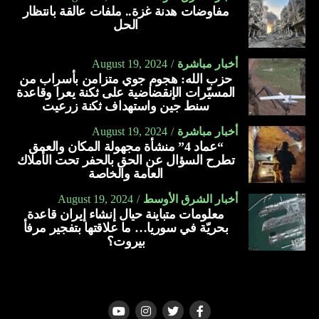
مفاوضات هدنة غزة.. ملفات عالقة بانتظار
الحل
أخبار مباشرة
August 19, 2024
حزب الله: هجوم جوي متزامن بأسراب من
المسيّرات الإنقضاضية على ثكنة يعرا وقاعدة
سنط جين واستهداف ثكنة زرعيت
أخبار مباشرة
August 19, 2024
“عماد 4” منشأة مجهولة المكان والعمق
تطرح السؤال عن الحق بالحفر تحت الأملاك
العامة والخاصة
أخبار الشرق الأوسط
August 19, 2024
معلومات متباينة حيال إنشاء إيران قاعدة
بحريّة في سوريا… ما علاقتها بتفجير مرفأ
بيروت؟