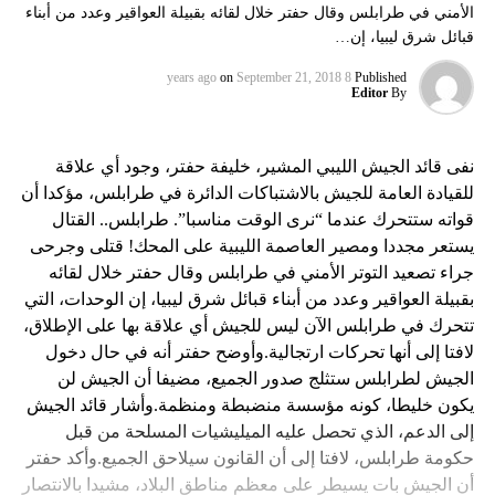
الأمني في طرابلس وقال حفتر خلال لقائه بقبيلة العواقير وعدد من أبناء
قبائل شرق ليبيا، إن…
on
September 21, 2018
8 years ago
Published
Editor
By
نفى قائد الجيش الليبي المشير، خليفة حفتر، وجود أي علاقة
للقيادة العامة للجيش بالاشتباكات الدائرة في طرابلس، مؤكدا أن
قواته ستتحرك عندما “نرى الوقت مناسبا”. طرابلس.. القتال
يستعر مجددا ومصير العاصمة الليبية على المحك! قتلى وجرحى
جراء تصعيد التوتر الأمني في طرابلس وقال حفتر خلال لقائه
بقبيلة العواقير وعدد من أبناء قبائل شرق ليبيا، إن الوحدات، التي
تتحرك في طرابلس الآن ليس للجيش أي علاقة بها على الإطلاق،
لافتا إلى أنها تحركات ارتجالية.وأوضح حفتر أنه في حال دخول
الجيش لطرابلس ستثلج صدور الجميع، مضيفا أن الجيش لن
يكون خليطا، كونه مؤسسة منضبطة ومنظمة.وأشار قائد الجيش
إلى الدعم، الذي تحصل عليه الميليشيات المسلحة من قبل
حكومة طرابلس، لافتا إلى أن القانون سيلاحق الجميع.وأكد حفتر
أن الجيش بات يسيطر على معظم مناطق البلاد، مشيدا بالانتصار