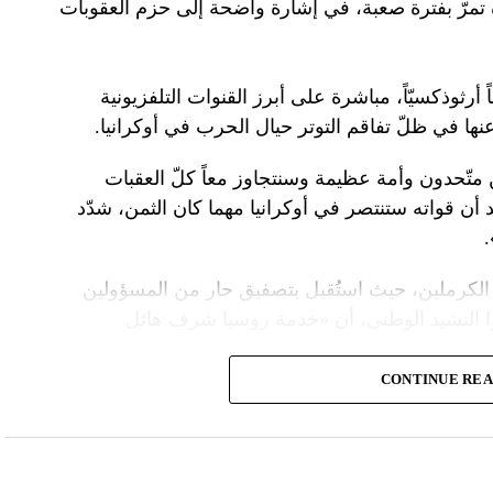
ده تمرّ بفترة صعبة، في إشارة واضحة إلى حزم العقوبات
 أرثوذكسيّاً، مباشرة على أبرز القنوات التلفزيونية
عنها في ظلّ تفاقم التوتر حيال الحرب في أوكرانيا.
ن متّحدون وأمة عظيمة وسنتجاوز معاً كلّ العقبات
د أن قواته ستنتصر في أوكرانيا مهما كان الثمن، شدّد
الكرملين، حيث استُقبل بتصفيق حار من المسؤولين
ا النشيد الوطني، أن «خدمة روسيا شرف هائل
CONTINUE RE
ً عسكريّاً، باركه رئيس الكنيسة الأرثوذكسية الروسية
 لمواصلة المهمّة التي سخّرك لها»، مشبّهاً بوتين
ما تمنّى له الحكم الأبدي.