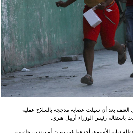
زيلينسكي ومسؤولين كبار آخرين، مثل رئيس جهاز
لى أوامر من موسكو. وأوقفت الأجهزة الأوكرانية
َين أوقفا «شخصان برتبة كولونيل» من جهاز الدولة
ن.
اف» جهاز الأمن الفدرالي الروسي ويُشتبه في أن
كدةً أنهما كانا يُريدان تجنيد عسكريين «مقرّبين من
تله». وكشفت أجهزة الأمن الأوكرانية أن أحد أعضاء
غ في تصريحات لصحيفة «بوليتيكا» الصربية قبل وصوله
 قصفه «الفاضح» للسفارة الصينية في يوغوسلافيا عام
لى منطقة البيرينيه الجبلية أمس، في اليوم الثاني
ل العنف بعد أن سهلت عصابة مدججة بالسلاح عملية
عن الحرب في أوكرانيا والخلافات التجارية.
باستقالة رئيس الوزراء أرييل هنري.
إلى جبل تورماليه، إحدى محطات الصعود في طواف
لة نهاية الأسبوع، أحدهما في بورت أو برنس، عاصمة