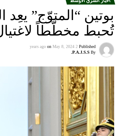
أخبار الشرق الأوسط
بوتين “المتوّج” يعِ
تُحبط مخطّطاً لاغتيا
on
May 8, 2024
2 years ago
Published
P.A.J.S.S.
By