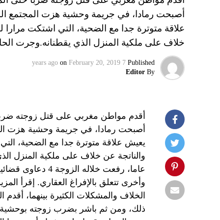
أصبحت رمادا، في جريمة وحشية هزت المجتمع المغ
علاقة متوترة جدا مع الضحية، التي اشتكت مرارا ل
خلاف على ملكية المنزل الذي يقطنانه.وجرت الح
on
February 20, 2019
7 years ago
Published
Editor
By
أقدم مواطن مغربي على قتل زوجته ضربا
أصبحت رمادا، في جريمة وحشية هزت المج
يعيش علاقة متوترة جدا مع الضحية، التي 
عاما، رفعت خلاله ا
وأخرى تتعلق بالإفراغ العقاري. إقرأ الم
الخلاف والمشكلات الكثيرة بينهما، أقدم ال
ذلك، ومن ثم باشر بضرب زوجته بوحشية ع