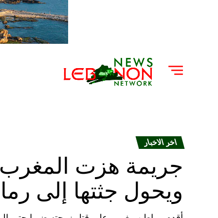
اخر الاخبار
جريمة هزت المغرب..
ويحول جثتها إلى رماد
أقدم مواطن مغربي على قتل زوجته ضربا حتى الم