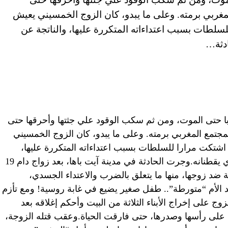
ربي برمته. وعلى ما يبدو، كان الزوج الخمسيني يعيش
لسلطات بسبب اعتداءاته المتكررة عليها، والناتجة عن
ادثة…
 حتى الموت، ومن ثم سكب الوقود علي جثتها وأحرقها حتى
تمع المغربي برمته. وعلى ما يبدو، كان الزوج الخمسيني
اشتكت مرارا للسلطات بسبب اعتداءاته المتكررة عليها،
والناتجة عن خلاف على ملكية المنزل الذي يقطنانه.وجرت الحادثة في مدينة آيت باها، بعد زواج دام 19
لزوجة 4 دعاوى قضائية ضد زوجها، منها ما يتعلق بالضرب والاعتداء الجسدي،
زيد الأم “متورطة”.. طفل صغير يضيع في غابة روسية! ومع تأزم
زوج على إخراج الأبناء الثلاثة من البيت وأحكم إغلاقه بعد
لى رأسها وصدرها، حتى فارقت الحياة.وعقب قتله الزوجة،