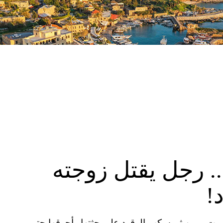
 رجل يقتل زوجته
!
وت، ومن ثم سكب الوقود علي جثتها وأحرقها حتى