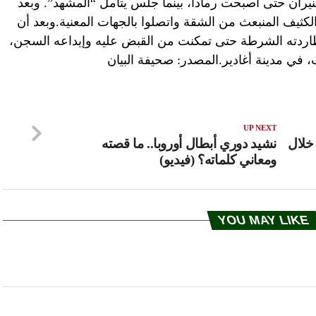
يران حتى أصبحت رمادا، بينما جلس يتأمل “المشهد”. وبعد
ثيف المنبعث من الشقة واتصلوا بالجهات المعنية.وبعد أن
اردته الشرطة حتى تمكنت من القبض عليه وإيداعه السجن،
، في مدينة أغادير.المصدر: صحيفة البيان
UP NEXT
خلال
نشيد دوري أبطال أوروبا.. ما قصته
ومعاني كلماته؟ (فيديو)
YOU MAY LIKE