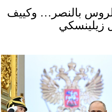
د الروس بالنصر… وكييف
ل زيلينسكي