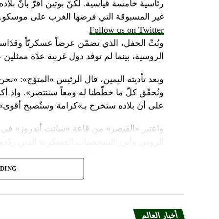
رئاسية خامسة قياسية. لكنّ بوتين أقرّ بأنّ بلا
غير المسبوقة التي فرضها الغرب على موسكو.
Follow us on Twitter
وبُثّ الحفل، الذي تضمّن عرضاً عسكريّاً وقدّاساً
الروسية، بينما لم توفد دول غربية عدّة ممثلين 
وبعد تأديته اليمين، قال الرئيس «المتوّج»: «نح
ونُحقّق كلّ ما خطّطنا له ومعاً سننتصر». وإذ أك
على أن بلاده ستخرج بـ»كرامة وستُصبح أقوى».
واعتبر «القيصر» من قاعة «سانت أندروز» في 
الروس وأبرز الشخصيات العسكرية الذين ردّدو
ومسؤولية ومهمّة مقدّسة».
ADING
وبعدما وقف بمفرده تحت المطر بينما شاهد عرضا
البطريرك كيريل الذي قال: «فليكن الله في عونك
بالحاكم في العصور الوسطى ألكسندر نيفسكي بين
أخبار العالم