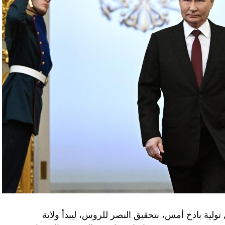
تولية باذخ أمس، بتحقيق النصر للروس، ليبدأ ولاية