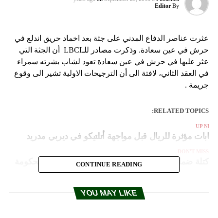
Editor
By
عثرت عناصر الدفاع المدني على جثة بعد اخماد حريق اندلع في
حرش في عين سعادة. وذكرت مصادر للـLBCI أن الجثة التي
عثر عليها في حرش في عين سعادة تعود لشاب بشرته سمراء
في العقد الثاني، لافتة الى أن الترجيحات الاولية تشير الى وقوع
جريمة .
RELATED TOPICS:
UP NEX
صابات مؤثرة للريال قبل مواجهة أتلتيكو في ديربي مدريد
DON'T MISS
كتلة ضمانة الجبل: لاعتماد معيار واحد في تشكيل الحكومة
CONTINUE READING
YOU MAY LIKE