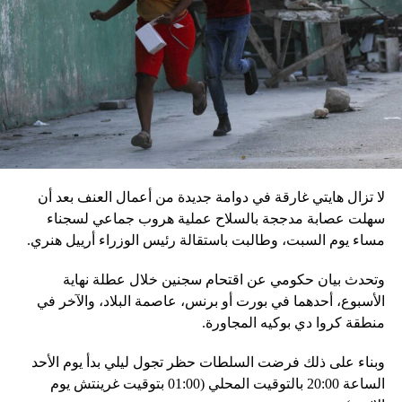
بالمخادع، مؤكدةً أن روسيا ستبقى غارقة في النزاعات طالما أنه
في السلطة.
إقليميّاً، أعلن الجيش البيلاروسي أنّه بدأ مناورة للتحقّق من درجة
استعداد قاذفات الأسلحة النووية التكتيكية، في حين أوضح أمين
مجلس الأمن البيلاروسي ألكسندر فولفوفيتش أنّ هذه المناورة
مرتبطة بإعلان موسكو عن مناورات نووية وستكون «متزامنة»
مع التدريبات الروسية، لافتاً إلى أنّ مناورة مينسك ستشمل على
وجه الخصوص، أنظمة «إسكندر» الصاروخية وطائرات «سو 25».
لا تزال هايتي غارقة في دوامة جديدة من أعمال العنف بعد أن
في السياق، أشار رئيس أركان القوات المسلّحة البيلاروسية
سهلت عصابة مدججة بالسلاح عملية هروب جماعي لسجناء
الجنرال فيكتور غوليفيتش إلى أنّه «في إطار هذا الحدث، تمّت
مساء يوم السبت، وطالبت باستقالة رئيس الوزراء أرييل هنري.
إعادة نشر جزء من القوات ووسائل الطيران في مطار
وتحدث بيان حكومي عن اقتحام سجنين خلال عطلة نهاية
احتياطي»، لافتاً إلى أنّه «فور إنجاز عملية الانتشار هذه،
الأسبوع، أحدهما في بورت أو برنس، عاصمة البلاد، والآخر في
سنستعرض المسائل المتعلّقة بالاستعدادات لاستخدام الأسلحة
منطقة كروا دي بوكيه المجاورة.
النووية غير الاستراتيجية».
وبناء على ذلك فرضت السلطات حظر تجول ليلي بدأ يوم الأحد
وفي أوكرانيا، فكّكت أجهزة الأمن شبكة من العملاء التابعين
الساعة 20:00 بالتوقيت المحلي (01:00 بتوقيت غرينتش يوم
لجهاز الأمن الفدرالي الروسي «كانوا يعدّون لاغتيال الرئيس