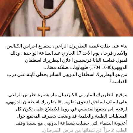
الثلاثاء، كما أبلغ عن أعمال نهب في بعض الأحياء.
وكان شي قد كرّر الإثنين رغبته في العمل بهدف التوصل إلى حلّ
وقال دارين: “المواطنون في حالة رعب، على الرغم من أن
سياسي للحرب في أوكرانيا. وأيّد «هدنة أولمبية» دعا إليها
زعيم العصابة جيمي شيريزير دعا المواطنين إلى عدم الخوف
ماكرون لمناسبة أولمبياد باريس هذا الصيف.
عندما رأوا عصابته تحمل أسلحة، وقال إنهم يريدون فقط الإطاحة
بالحكومة وعدم إلحاق ضرر بالسكان المدنيين”.
بناء على طلب غبطة البطريرك الراعي، ستقرع اجراس الكنائس
وحاولت مجموعة من أفراد العصابات المدججين بالسلاح، يوم
نداء الوطن
والاديار فرحا ، يوم الاحد 17 الجاري عند الساعة الواحدة ، وذلك
الإثنين، السيطرة على مطار توسان لوفرتور الدولي، الأكبر في
لقبول قداسة البابا فرنسيس اعلان البطريرك اسطفان
البلاد، وتبادلوا إطلاق النار مع الشرطة والجنود، مما أدى إلى
الدويهي(1630-1704) طوباويا….صلاته معنا…
إلغاء جميع الرحلات الداخلية والدولية.
مَن هو البطريرك اسطفان الدويهي السائر بخطى ثابتة على درب
القداسة؟
بتوقيع البطريرك الماروني الكاردينال مار بشارة بطرس الراعي
ووفقا لمكتب الهجرة التابع للأمم المتحدة، فر ما لا يقل عن 15
على الملف الملحق لدعوى تطويب #البطريرك اسطفان الدويهي،
ألف شخص من منازلهم منذ عطلة نهاية الأسبوع بسبب أعمال
لرفعه الى مجمع القديسي في روما للاطلاع عليه، تكون كل
العنف.
المعطيات الطبية والعلمية قد وضعت بتصرف المجمع حول
أعجوبة الشفاء التي حصلت بشفاعة الدويهي مع سيدة وقف
وقال رجل من هايتي يدعى نيكولا لوكالة رويترز للأنباء: “أجبرتنا
الطب عاجزاً عن شفائها من مرض السرطان.