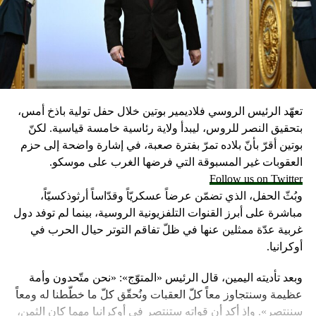
تعهّد الرئيس الروسي فلاديمير بوتين خلال حفل تولية باذخ أمس،
بتحقيق النصر للروس، ليبدأ ولاية رئاسية خامسة قياسية. لكنّ
بوتين أقرّ بأنّ بلاده تمرّ بفترة صعبة، في إشارة واضحة إلى حزم
العقوبات غير المسبوقة التي فرضها الغرب على موسكو.
Follow us on Twitter
وبُثّ الحفل، الذي تضمّن عرضاً عسكريّاً وقدّاساً أرثوذكسيّاً،
مباشرة على أبرز القنوات التلفزيونية الروسية، بينما لم توفد دول
غربية عدّة ممثلين عنها في ظلّ تفاقم التوتر حيال الحرب في
أوكرانيا.
وبعد تأديته اليمين، قال الرئيس «المتوّج»: «نحن متّحدون وأمة
عظيمة وسنتجاوز معاً كلّ العقبات ونُحقّق كلّ ما خطّطنا له ومعاً
سننتصر». وإذ أكد أن قواته ستنتصر في أوكرانيا مهما كان الثمن،