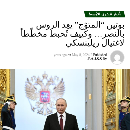
أخبار الشرق الأوسط
بوتين “المتوّج” يعِد الروس
بالنصر… وكييف تُحبط مخطّطاً
لاغتيال زيلينسكي
on
May 8, 2024
2 years ago
Published
P.A.J.S.S.
By