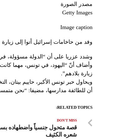
مصدر الصورة
Getty Images
Image caption
وفد من حاخامات إسرائيل أتوا إلى زيارة 
وشدد عزريا على أن “الدولة مسؤولة، في 
وأضاف أنّ “اليهود، في تونس، مهما كانت إ
زيارة بلادهم”.
ويحاول حبر تونس الأكبر، حاييم بيتان، ال
أن للطائفة مدارسها، مضيفا: “نحن متمس
RELATED TOPICS:
DON'T MISS
قصة متحول جنسياً واضطهاده بس
شعره الكثيف