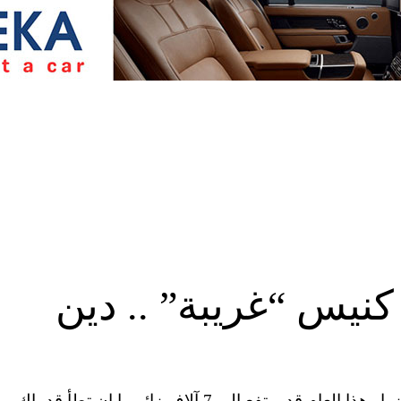
نيس “غريبة” .. دين
مصدر الصورة Getty Images Image caption عدد الزوار هذا العام قد يرتفع إلى 7 آلاف زائر ما إن تطأ قدماك