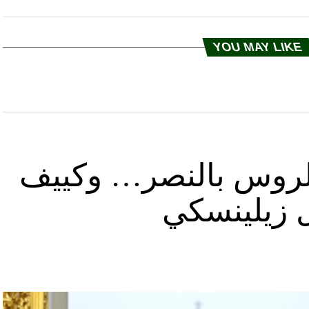
YOU MAY LIKE
د الروس بالنصر… وكييف
ل زيلينسكي