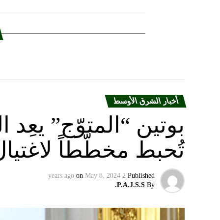
أخبار الشرق الأوسط
بوتين “المتوّج” يعِ
تُحبط مخطّطاً لاغتيا
on
May 8, 2024
2 years ago
Published
P.A.J.S.S.
By