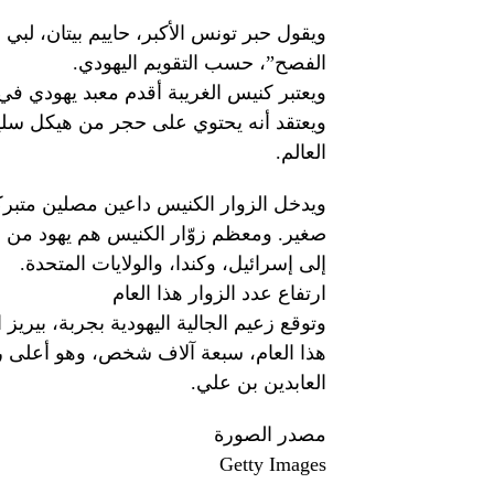
ويقول حبر تونس الأكبر، حاييم بيتان، لبي ب
الفصح”، حسب التقويم اليهودي.
ويعتبر كنيس الغريبة أقدم معبد يهودي في ا
ويعتقد أنه يحتوي على حجر من هيكل سليما
العالم.
ويدخل الزوار الكنيس داعين مصلين متبركي
صغير. ومعظم زوّار الكنيس هم يهود من 
إلى إسرائيل، وكندا، والولايات المتحدة.
ارتفاع عدد الزوار هذا العام
وتوقع زعيم الجالية اليهودية بجربة، بيريز
هذا العام، سبعة آلاف شخص، وهو أعلى ر
العابدين بن علي.
مصدر الصورة
Getty Images