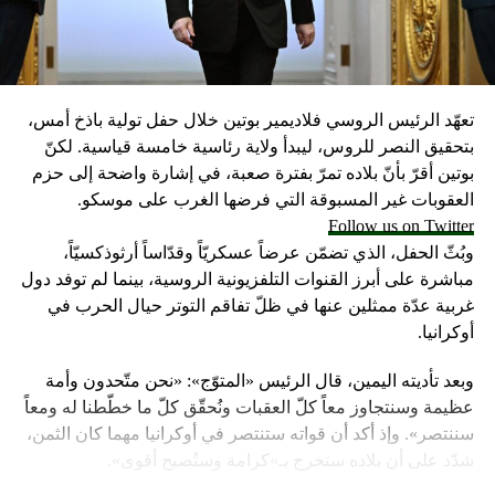
تعهّد الرئيس الروسي فلاديمير بوتين خلال حفل تولية باذخ أمس،
بتحقيق النصر للروس، ليبدأ ولاية رئاسية خامسة قياسية. لكنّ
بوتين أقرّ بأنّ بلاده تمرّ بفترة صعبة، في إشارة واضحة إلى حزم
العقوبات غير المسبوقة التي فرضها الغرب على موسكو.
Follow us on Twitter
وبُثّ الحفل، الذي تضمّن عرضاً عسكريّاً وقدّاساً أرثوذكسيّاً،
مباشرة على أبرز القنوات التلفزيونية الروسية، بينما لم توفد دول
غربية عدّة ممثلين عنها في ظلّ تفاقم التوتر حيال الحرب في
أوكرانيا.
وبعد تأديته اليمين، قال الرئيس «المتوّج»: «نحن متّحدون وأمة
عظيمة وسنتجاوز معاً كلّ العقبات ونُحقّق كلّ ما خطّطنا له ومعاً
سننتصر». وإذ أكد أن قواته ستنتصر في أوكرانيا مهما كان الثمن،
شدّد على أن بلاده ستخرج بـ»كرامة وستُصبح أقوى».