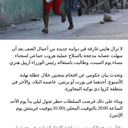
إقليميّاً، أعلن الجيش البيلاروسي أنّه بدأ مناورة للتحقّق من درجة
استعداد قاذفات الأسلحة النووية التكتيكية، في حين أوضح أمين
مجلس الأمن البيلاروسي ألكسندر فولفوفيتش أنّ هذه المناورة
مرتبطة بإعلان موسكو عن مناورات نووية وستكون «متزامنة»
مع التدريبات الروسية، لافتاً إلى أنّ مناورة مينسك ستشمل على
وجه الخصوص، أنظمة «إسكندر» الصاروخية وطائرات «سو 25».
لا تزال هايتي غارقة في دوامة جديدة من أعمال العنف بعد أن
في السياق، أشار رئيس أركان القوات المسلّحة البيلاروسية
سهلت عصابة مدججة بالسلاح عملية هروب جماعي لسجناء
الجنرال فيكتور غوليفيتش إلى أنّه «في إطار هذا الحدث، تمّت
مساء يوم السبت، وطالبت باستقالة رئيس الوزراء أرييل هنري.
إعادة نشر جزء من القوات ووسائل الطيران في مطار
وتحدث بيان حكومي عن اقتحام سجنين خلال عطلة نهاية
احتياطي»، لافتاً إلى أنّه «فور إنجاز عملية الانتشار هذه،
الأسبوع، أحدهما في بورت أو برنس، عاصمة البلاد، والآخر في
سنستعرض المسائل المتعلّقة بالاستعدادات لاستخدام الأسلحة
منطقة كروا دي بوكيه المجاورة.
النووية غير الاستراتيجية».
وبناء على ذلك فرضت السلطات حظر تجول ليلي بدأ يوم الأحد
وفي أوكرانيا، فكّكت أجهزة الأمن شبكة من العملاء التابعين
الساعة 20:00 بالتوقيت المحلي (01:00 بتوقيت غرينتش يوم
لجهاز الأمن الفدرالي الروسي «كانوا يعدّون لاغتيال الرئيس
الإثنين).
الأوكراني» فولوديمير زيلينسكي ومسؤولين كبار آخرين، مثل
رئيس جهاز الاستخبارات العسكرية كيريلو بودانوف، بناءً على
وقال سيرج دالكسيس، من لجنة الإنقاذ الدولية، في حديثه لبي