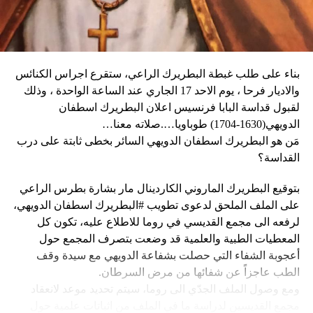
وقال دارين: “المواطنون في حالة رعب، على الرغم من أن
سياسي للحرب في أوكرانيا. وأيّد «هدنة أولمبية» دعا إليها
زعيم العصابة جيمي شيريزير دعا المواطنين إلى عدم الخوف
ماكرون لمناسبة أولمبياد باريس هذا الصيف.
عندما رأوا عصابته تحمل أسلحة، وقال إنهم يريدون فقط الإطاحة
بالحكومة وعدم إلحاق ضرر بالسكان المدنيين”.
بناء على طلب غبطة البطريرك الراعي، ستقرع اجراس الكنائس
وحاولت مجموعة من أفراد العصابات المدججين بالسلاح، يوم
نداء الوطن
والاديار فرحا ، يوم الاحد 17 الجاري عند الساعة الواحدة ، وذلك
الإثنين، السيطرة على مطار توسان لوفرتور الدولي، الأكبر في
لقبول قداسة البابا فرنسيس اعلان البطريرك اسطفان
البلاد، وتبادلوا إطلاق النار مع الشرطة والجنود، مما أدى إلى
الدويهي(1630-1704) طوباويا….صلاته معنا…
إلغاء جميع الرحلات الداخلية والدولية.
مَن هو البطريرك اسطفان الدويهي السائر بخطى ثابتة على درب
القداسة؟
بتوقيع البطريرك الماروني الكاردينال مار بشارة بطرس الراعي
ووفقا لمكتب الهجرة التابع للأمم المتحدة، فر ما لا يقل عن 15
على الملف الملحق لدعوى تطويب #البطريرك اسطفان الدويهي،
ألف شخص من منازلهم منذ عطلة نهاية الأسبوع بسبب أعمال
لرفعه الى مجمع القديسي في روما للاطلاع عليه، تكون كل
العنف.
المعطيات الطبية والعلمية قد وضعت بتصرف المجمع حول
أعجوبة الشفاء التي حصلت بشفاعة الدويهي مع سيدة وقف
وقال رجل من هايتي يدعى نيكولا لوكالة رويترز للأنباء: “أجبرتنا
الطب عاجزاً عن شفائها من مرض السرطان.
العصابات المسلحة على ترك منازلنا. دمروا بيوتنا ونحن الآن في
ومع وصول الملف الجدّي الى روما، سيتم تحديد موعد لانعقاد
الشوارع”.
مجمع القديسين لدراسة ما في الملف من اثباتات علمية حول