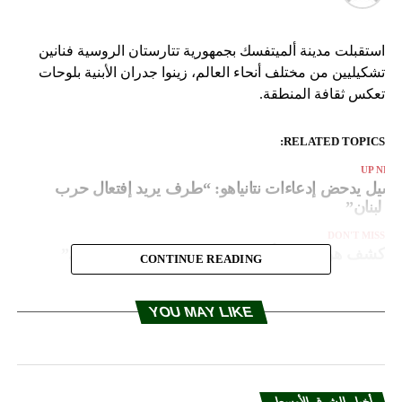
استقبلت مدينة ألميتفسك بجمهورية تتارستان الروسية فنانين
تشكيليين من مختلف أنحاء العالم، زينوا جدران الأبنية بلوحات
تعكس ثقافة المنطقة.
RELATED TOPICS:
UP NEX
اسيل يدحض إدعاءات نتانياهو: “طرف يريد إفتعال حرب
ع لبنان”
DON'T MISS
كشف هوية “المرأة الغامضة داخل التابوت الحديدي”
CONTINUE READING
YOU MAY LIKE
أخبار الشرق الأوسط