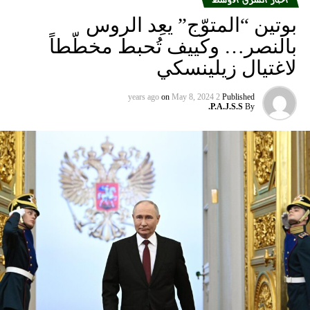
بوتين “المتوّج” يعِد الروس
بالنصر… وكييف تُحبط مخطّطاً
لاغتيال زيلينسكي
on
May 8, 2024
2 years ago
Published
P.A.J.S.S.
By