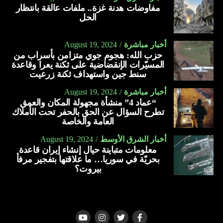
مفاوضات هدنة غزة.. ملفات عالقة بانتظار
الحل
أخبار مباشرة
August 19, 2024
حزب الله: هجوم جوي متزامن بأسراب من
المسيّرات الإنقضاضية على ثكنة يعرا وقاعدة
سنط جين واستهداف ثكنة زرعيت
أخبار مباشرة
August 19, 2024
“عماد 4” منشأة مجهولة المكان والعمق
تطرح السؤال عن الحق بالحفر تحت الأملاك
العامة والخاصة
أخبار الشرق الأوسط
August 19, 2024
معلومات متباينة حيال إنشاء إيران قاعدة
بحريّة في سوريا… ما علاقتها بتفجير مرفأ
بيروت؟