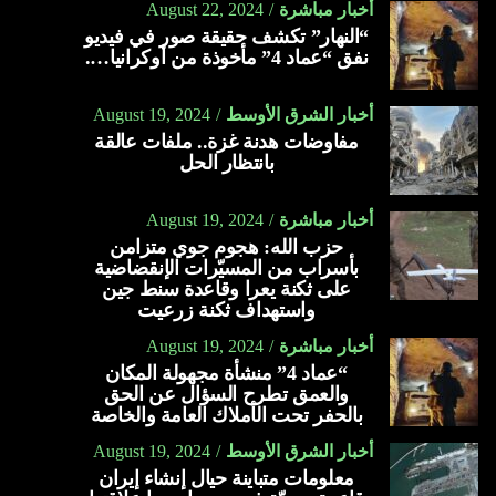
أخبار مباشرة
August 22, 2024
“النهار” تكشف حقيقة صور في فيديو
نفق “عماد 4” مأخوذة من أوكرانيا….
أخبار الشرق الأوسط
August 19, 2024
مفاوضات هدنة غزة.. ملفات عالقة
بانتظار الحل
أخبار مباشرة
August 19, 2024
حزب الله: هجوم جوي متزامن
بأسراب من المسيّرات الإنقضاضية
على ثكنة يعرا وقاعدة سنط جين
واستهداف ثكنة زرعيت
أخبار مباشرة
August 19, 2024
“عماد 4” منشأة مجهولة المكان
والعمق تطرح السؤال عن الحق
بالحفر تحت الأملاك العامة والخاصة
أخبار الشرق الأوسط
August 19, 2024
معلومات متباينة حيال إنشاء إيران