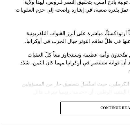
تولية باذخ أمس، بتحقيق النصر للروس، ليبدأ ولاية
ده تمرّ بفترة صعبة، في إشارة واضحة إلى حزم العقوبات
 أرثوذكسيّاً، مباشرة على أبرز القنوات التلفزيونية
عنها في ظلّ تفاقم التوتر حيال الحرب في أوكرانيا.
ن متّحدون وأمة عظيمة وسنتجاوز معاً كلّ العقبات
د أن قواته ستنتصر في أوكرانيا مهما كان الثمن، شدّد
الكرملين، حيث استُقبل بتصفيق حار من المسؤولين
ا النشيد الوطني، أن «خدمة روسيا شرف هائل
CONTINUE RE
ً عسكريّاً، باركه رئيس الكنيسة الأرثوذكسية الروسية
 لمواصلة المهمّة التي سخّرك لها»، مشبّهاً بوتين
ما تمنّى له الحكم الأبدي.