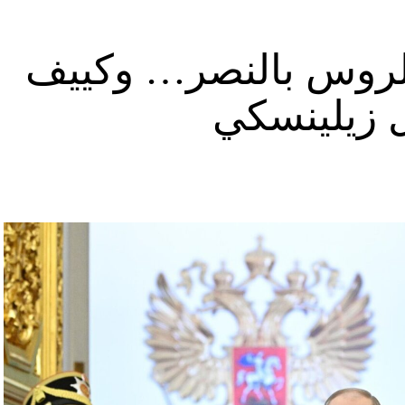
د الروس بالنصر… وكييف
ل زيلينسكي