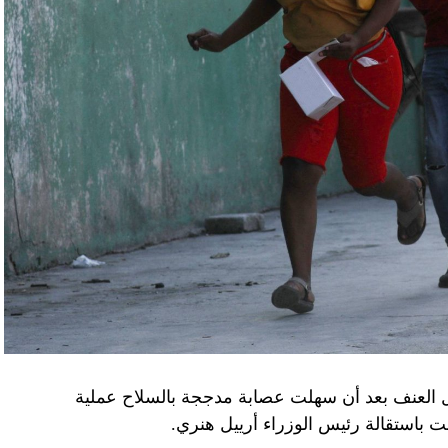
اء التابعين لجهاز الأمن الفدرالي الروسي «كانوا
زيلينسكي ومسؤولين كبار آخرين، مثل رئيس جهاز
لى أوامر من موسكو. وأوقفت الأجهزة الأوكرانية
َين أوقفا «شخصان برتبة كولونيل» من جهاز الدولة
ن.
اف» جهاز الأمن الفدرالي الروسي ويُشتبه في أن
كدةً أنهما كانا يُريدان تجنيد عسكريين «مقرّبين من
تله». وكشفت أجهزة الأمن الأوكرانية أن أحد أعضاء
غ في تصريحات لصحيفة «بوليتيكا» الصربية قبل وصوله
 قصفه «الفاضح» للسفارة الصينية في يوغوسلافيا عام
لى منطقة البيرينيه الجبلية أمس، في اليوم الثاني
ل العنف بعد أن سهلت عصابة مدججة بالسلاح عملية
عن الحرب في أوكرانيا والخلافات التجارية.
باستقالة رئيس الوزراء أرييل هنري.