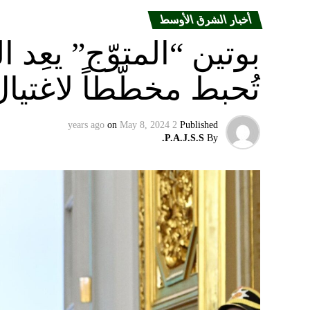
أخبار الشرق الأوسط
بوتين “المتوّج” يعِ
تُحبط مخطّطاً لاغتيا
on
May 8, 2024
2 years ago
Published
P.A.J.S.S.
By