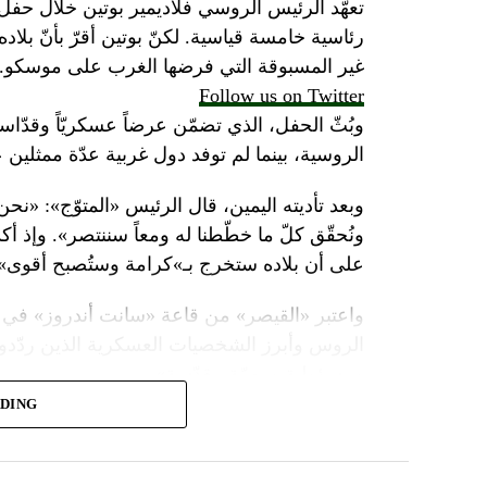
تعهّد الرئيس الروسي فلاديمير بوتين خلال حفل 
رئاسية خامسة قياسية. لكنّ بوتين أقرّ بأنّ بلا
غير المسبوقة التي فرضها الغرب على موسكو.
Follow us on Twitter
وبُثّ الحفل، الذي تضمّن عرضاً عسكريّاً وقدّاساً
الروسية، بينما لم توفد دول غربية عدّة ممثلين 
وبعد تأديته اليمين، قال الرئيس «المتوّج»: «نح
ونُحقّق كلّ ما خطّطنا له ومعاً سننتصر». وإذ أك
على أن بلاده ستخرج بـ»كرامة وستُصبح أقوى».
واعتبر «القيصر» من قاعة «سانت أندروز» في 
الروس وأبرز الشخصيات العسكرية الذين ردّدو
ومسؤولية ومهمّة مقدّسة».
ADING
وبعدما وقف بمفرده تحت المطر بينما شاهد عرضا
البطريرك كيريل الذي قال: «فليكن الله في عونك
بالحاكم في العصور الوسطى ألكسندر نيفسكي بين