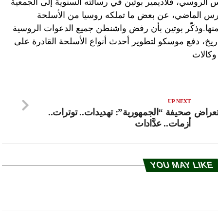
 الروسي، فلاديمير بوتين في رسالته السنوية إلى الجمعية
مارس الماضي، عن بعض ما تملكه روسيا من الأسلحة
لأمنها.وذكّر بوتين بأن رفض واشنطن جميع الدعوات الروسية
ريخ، دفع موسكو لتطوير أحدث أنواع الأسلحة القادرة على
وكالات
UP NEXT
تعراض
صحيفة “الجمهورية”: تهديدات.. توترات..
أزمات.. عدَّادات
YOU MAY LIKE