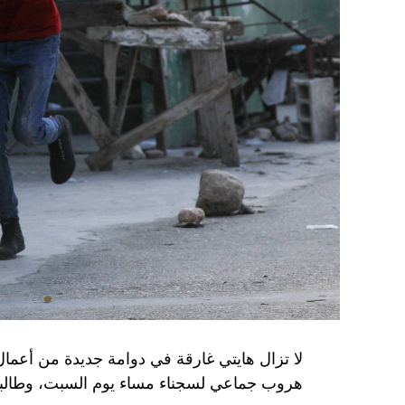
وفي أوكرانيا، فكّكت أجهزة الأمن شبكة من العمل
يعدّون لاغتيال الرئيس الأوكراني» فولوديمير 
الاستخبارات العسكرية كيريلو بودانوف، بناءً ع
ضابطَي أمن، مشيرةً إلى أن المشتبه فيهما اللذ
الأوكراني الذي يتولّى أمن المسؤولين الحكوميي
وذكرت الأجهزة أن هذه الشبكة كانت «تحت إشر
المسؤولَين «نقلا معلومات سرّية» إلى روسيا، مؤ
جهاز أمن» زيلينسكي بهدف «احتجازه كرهينة وق
هذه الشبكة حصل على مسيّرات ومتفجّرات.
من جهة أخرى، انتقد الرئيس الصيني شي جينبين
إلى العاصمة بلغراد، حلف «الناتو»، على خلفية
1999، محذّراً من أن بكين «لن تسمح قط بتكرار حدث تاريخي مأسوي كهذا».
واصطحب الرئيس الفرنسي إيمانويل ماكرون شي إ
لا تزال هايتي غارقة في دوامة جديدة من أعما
من زيارة دولة من شأنها أن تسمح بحوار مباشر 
هروب جماعي لسجناء مساء يوم السبت، وطالبت 